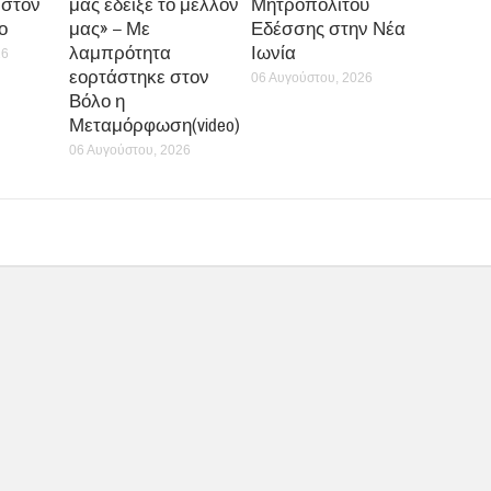
 στον
μάς έδειξε το μέλλον
Μητροπολίτου
ο
μας» – Με
Εδέσσης στην Νέα
λαμπρότητα
Ιωνία
26
εορτάστηκε στον
06 Αυγούστου, 2026
Βόλο η
Μεταμόρφωση(video)
06 Αυγούστου, 2026