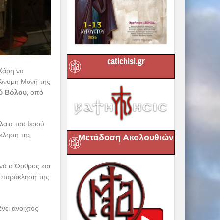
catichisi.gr
 Χάρη να
ομώνυμη Μονή της
ύ Βόλου,
οπό
λαια του Ιερού
άκληση της
Μετάδοση Ακολουθιών
ινά ο Όρθρος και
η παράκληση της
νει ανοιχτός