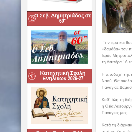
Ο Σεβ. Δημητριάδος σε
60″
Την ιερά και θ
«δαμάζει» τον π
Ιεράς Μητροπόλ
τη Δευτέρα 16 έ
Κατηχητική Σχολή
Η υποδοχή της ι
Ενηλίκων 2026-27
Ναού. Θα ακολο
Παναγίας Δαμάσ
Καθ᾿ όλη τη διά
η Θεία Λειτουργ
Παναγίας μας.
Κατά τη διάρκει
από τις 7π.μ. έω