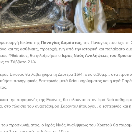
αυματουργή Εικόνα της
Παναγίας Δαμάστας
, της Παναγίας που έχει τη
όνο και τις ασθένειες, προερχόμενη από την ιστορική και παλαίφατο 
εως Φθιώτιδος, θα φιλοξενήσει ο
Ιερός Ναός Αναλήψεως του Χριστο
ως το Σάββατο 21/4.
εράς Εικόνος θα λάβει χώρα τη Δευτέρα 16/4, στις 6.30μ.μ., στα προπύ
υθήσει πανηγυρικός Εσπερινός μετά θείου κηρύγματος και η ιερά Παρ
τας.
ρκεια της παραμονής της Εικόνος, θα τελούνται στον Ιερό Ναό καθημερ
ία, στο πλαίσιο του αναστάσιμου Σαρανταλείτουργου, ο εσπερινός και 
α του προσκυνήματος, ο Ιερός Ναός Αναλήψεως του Χριστού θα παραμέ
ς τη 1μ.μ. και από τις 5 έως τις 10μ.μ.