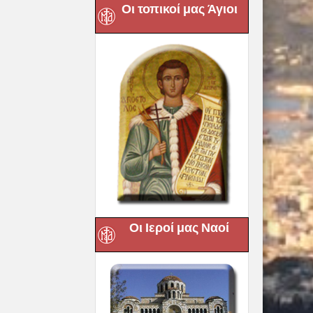
Οι τοπικοί μας Άγιοι
Οι Ιεροί μας Ναοί