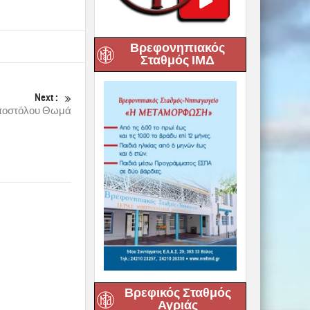
Βρεφονηπιακός
Σταθμός ΙΜΔ
Next :
ποστόλου Θωμά
Βρεφικός Σταθμός
Αγριάς