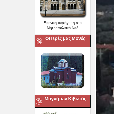
Εικονική περιήγηση στο
Μητροπολιτικό Ναό
Οι Ιερές μας Μονές
Μαγνήτων Κιβωτός