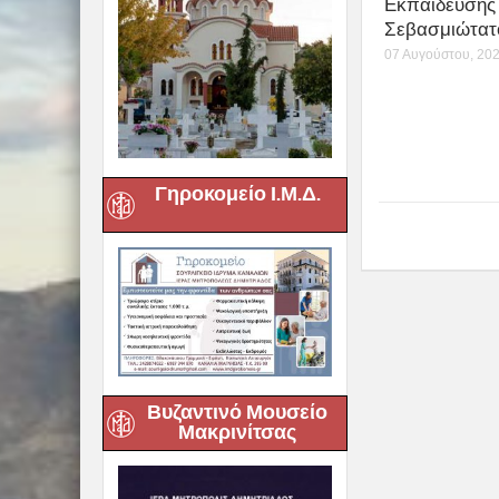
Εκπαίδευσης
Σεβασμιώτατ
07 Αυγούστου, 20
Γηροκομείο Ι.Μ.Δ.
Βυζαντινό Μουσείο
Μακρινίτσας