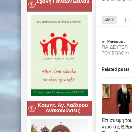
Σχολή Γονέων Βόλου
share
0
Previous :
ΓΙΑ ΔΕΥΤΕΡΗ 
ΤΟΥ ΒΟΛΟΥ»
Related posts
Κοιμητ. Αγ. Λαζάρου
Ανακοινώσεις
Επίσκεψη του
ντού της Β/θμ