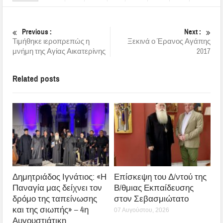
Δημητριάδος Ιγνάτιος: «Η
Επίσκεψη του Δ/ντού της
Παναγία μας δείχνει τον
Β/θμιας Εκπαίδευσης
δρόμο της ταπείνωσης
στον Σεβασμιώτατο
και της σιωπής» – 4η
07 Αυγούστου, 2026
Αυγουστιάτικη
Παράκληση στην
Μεταμόρφωση Βόλου
07 Αυγούστου, 2026