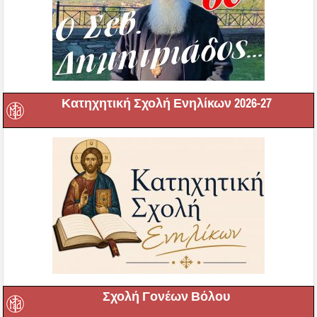
Σχολή Γονέων Βόλου