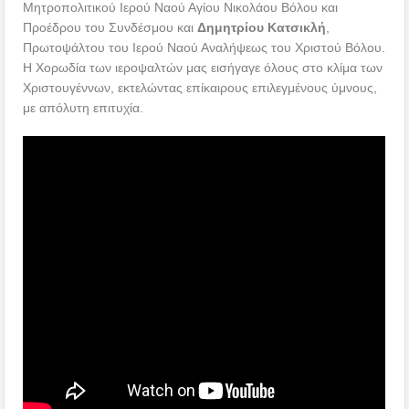
Στη συνέχεια, ο
Σεβ. Ποιμενάρχης μας κ. Ιγνάτιος
απέδωσε
στον κ. Παϊκόπουλο την Ανώτατη Τιμητική Διάκριση της Ιεράς
Μητροπόλεως Δημητριάδος, τον Χρυσό Σταυρό, μετά
Διπλώματος, για την μεγίστη προσφορά του στην διάσωση και
καλλιέργεια της μεγάλης Βυζαντινής Μουσικής μας Παράδοσης.
Προσφωνώντας τον τιμώμενο, ο Σεβασμιώτατος επεσήμανε ότι
η παρουσία του συνιστά τιμή για την Τοπική μας Εκκλησία:
«Η
τιμητική αυτή διάκριση της Μητροπόλεώς μας είναι το ελάχιστο
«ευχαριστώ» για όσα έχετε προσφέρει και προσφέρετε στην