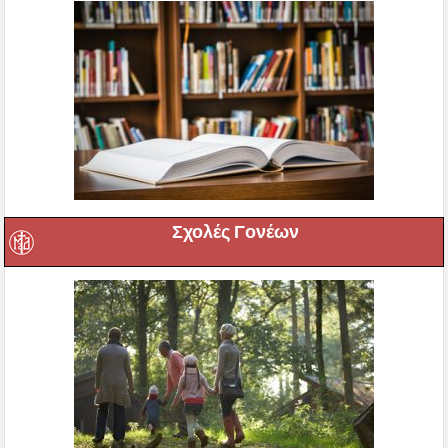
Σχολές Γονέων
Ιερές Αγρυπνίες