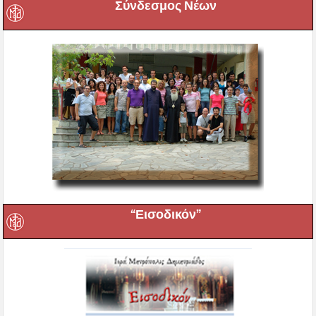
“Εισοδικόν”
Σύνδεσμος Ιεροψαλτών Βόλου