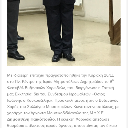
Με ιδιαίτερη επιτυχία πραγματοποιήθηκε την Κυριακή 26/11
ο
στο Πν. Κέντρο της Ιεράς Μητροπόλεως Δημητριάδος το 9
Φεστιβάλ Βυζαντινών Χορωδιών, που διοργάνωσε η Τοπική
μας Εκκλησία, διά του Συνδέσμου Ιεροψαλτών «Όσιος
Ιωάννης ο Κουκουζέλης». Προσκεκλημένος ήταν ο Βυζαντινός
Χορός του Συλλόγου Μουσικοφίλων Κωνσταντινουπόλεως, με
χοράρχη τον Άρχοντα Μουσικοδιδάσκαλο της Μ.τ.Χ.Ε.
Δημοσθένη Παϊκόπουλο
. Η εκλεκτή Χορωδία απέδωσε
θαυμάσια επίλεκτους ιερούς ύμνους, αποσπώντας τον δίκαιο
έπαινο του πολυπληθούς φιλόμουσου κοινού.