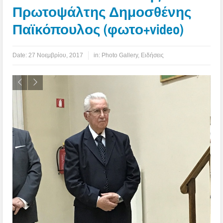
Πρωτοψάλτης Δημοσθένης
Παϊκόπουλος (φωτο+video)
Date:
27 Νοεμβρίου, 2017
in:
Photo Gallery
,
Ειδήσεις