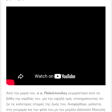
Από την μεριά του,
ο κ. Παϊκόπουλος
ευχαρίστησε από τα
βάθη της καρδιάς του, για την υψηλή τιμή, επισημαίνοντας ότι
ζει τις καλύτερες στιγμές της ζωής του. Αναφέρθηκε, μάλιστα,
στη γνωριμία και την φιλία του με τον μεγάλο Δάσκαλο Μανώλη
Χατζημάρκο, ήδη από το 1951 και συνεχάρη τον Σύνδεσμο
των Ιεροψαλτών μας για την αξιέπαινη δραστηριότητά του.