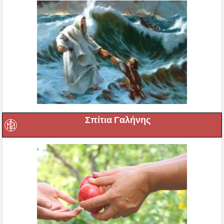
Σπίτια Γαλήνης
Βιβλιοπωλείο ”Ο Λύχνος”