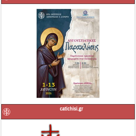
catichisi.gr
Μετάδοση Ακολουθιών