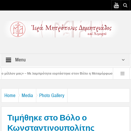
Menu
πρότητα εορτάστηκε στον Βόλο η Μεταμόρφωση(video)
Πανήγυρις Αγίου Καλλι
άριο λειτουργίας των Γραφείων της Ιεράς Μητροπόλεως κατά την περίοδο του Δεκ
Home
Media
Photo Gallery
Τιμήθηκε στο Βόλο ο
Κωνσταντινουπολίτης