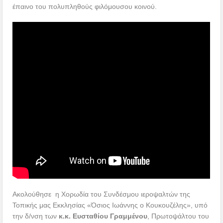
Ακολούθησε η Χορωδία του Συνδέσμου ιεροψαλτών της
Τοπικής μας Εκκλησίας «Όσιος Ιωάννης ο Κουκουζέλης», υπό
την δ/νση των
κ.κ. Ευσταθίου Γραμμένου
, Πρωτοψάλτου του
Μητροπολιτικού Ιερού Ναού Αγίου Νικολάου Βόλου και
Προέδρου του Συνδέσμου και
Δημητρίου Κατσικλή
,
Πρωτοψάλτου του Ιερού Ναού Αναλήψεως του Χριστού Βόλου.
Η Χορωδία των ιεροψαλτών μας εισήγαγε όλους στο κλίμα των
Χριστουγέννων, εκτελώντας επίκαιρους επιλεγμένους ύμνους,
με απόλυτη επιτυχία.