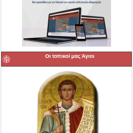
Οι Ιεροί μας Ναοί