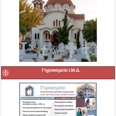
Γηροκομείο Ι.Μ.Δ.
Βυζαντινό Μουσείο Μακρινίτσας