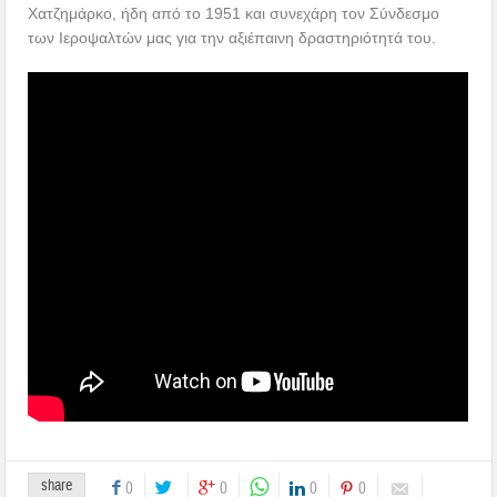
share
0
0
0
0
Previous :
Next :
Τιμήθηκε ιεροπρεπώς η
Ξεκινά ο Έρανος Αγάπης
μνήμη της Αγίας Αικατερίνης
2017
Related posts