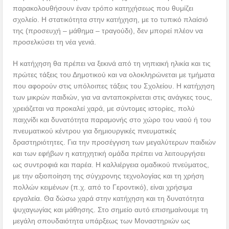
παρακολουθήσουν έναν τρόπο κατηχήσεως που θυμίζει
σχολείο. Η στατικότητα στην κατήχηση, με το τυπικό πλαίσιό
της (προσευχή – μάθημα – τραγούδι), δεν μπορεί πλέον να
προσελκύσει τη νέα γενιά.
Η κατήχηση θα πρέπει να ξεκινά από τη νηπιακή ηλικία και τις
πρώτες τάξεις του Δημοτικού και να ολοκληρώνεται με τμήματα
που αφορούν στις υπόλοιπες τάξεις του Σχολείου. Η κατήχηση
των μικρών παιδιών, για να ανταποκρίνεται στις ανάγκες τους,
χρειάζεται να προκαλεί χαρά, με σύντομες ιστορίες, πολύ
παιχνίδι και δυνατότητα παραμονής στο χώρο του ναού ή του
πνευματικού κέντρου για δημιουργικές πνευματικές
δραστηριότητες. Για την προσέγγιση των μεγαλύτερων παιδιών
και των εφήβων η κατηχητική ομάδα πρέπει να λειτουργήσει
ως συντροφιά και παρέα. Η καλλιέργεια ομαδικού πνεύματος,
με την αξιοποίηση της σύγχρονης τεχνολογίας και τη χρήση
πολλών κειμένων (π.χ. από το Γεροντικό), είναι χρήσιμα
εργαλεία. Θα δώσω χαρά στην κατήχηση και τη δυνατότητα
ψυχαγωγίας και μάθησης. Στο σημείο αυτό επισημαίνουμε τη
μεγάλη σπουδαιότητα υπάρξεως των Μοναστηριών ως