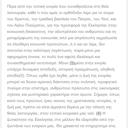
Πέρα από την τοπική ενορία που συναθροίζεται στη θεία
λειτουργία, κάθε τι που εμείς οι ορθόδοξοι λέμε για το σώμα
του Χριστού, την τριαδική βασιλεία του Πατρός, του Υιού, και
του Αγίου Πνεύματος, για την προσφορά της Εκκλησίας στην
κοινωνική δικαιοσύνη, την αξιοπρέπεια του ανθρώπου και τη
μεταμόρφωση της κοινωνίας από μια απρόσωπη αιχμαλωσία
σε ελεύθερη κοινωνία προσώπων, ό,τι και αν λέμε, δεν
αποτελεί στην καλύτερη περίπτωση, παρά μόνο μια
αφηρημένη έννοια, το πολύ ένα αφελή ιδεαλισμό και
συναισθηματικό ουτοπισμό. Μόνο
(5)
μέσα στην ενορία
υπάρχει δυναμική απόδειξη, ιστορική πραγμάτωση, αληθινή
ελπίδα(5). Όπως ορθά έχει λεχθεί, μόνο η ζωή της ενορίας
μπορεί να δώσει ιερατική διάσταση στην πολιτική, προφητικό
πνεύμα στην επιστήμη, ανθρώπινο πρόσωπο στις οικονομικές
σχέσεις και μυστηριακό χαρακτήρα στον έρωτα. Σήμερα, όπως
κατά τους πρώτους τρεις αιώνες της χριστιανικής ιστορίας, η
ζωή μας πρέπει να είναι άρρηκτα δεμένη με την τέλεση της
θείας λειτουργίας, στον τοπικό ενοριακό μας ναό.
(6)
Η
ζωτικότητα της Εκκλησίας στο μέλλον θα εξαρτηθεί από την
ζωντάνια των ενοριών μας. Θα χρειαστεί να στηριχτούμε στις