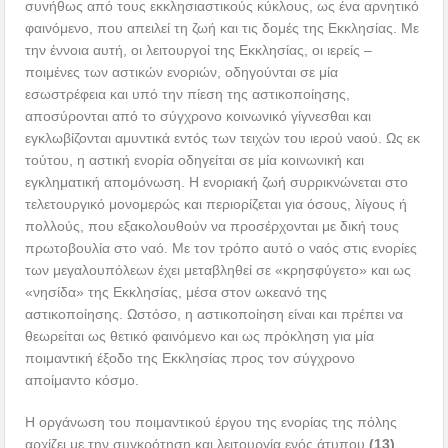
συνήθως από τους εκκλησιαστικούς κύκλους, ως ένα αρνητικό
φαινόμενο, που απειλεί τη ζωή και τις δομές της Εκκλησίας. Με
την έννοια αυτή, οι λειτουργοί της Εκκλησίας, οι ιερείς –
ποιμένες των αστικών ενοριών, οδηγούνται σε μία
εσωστρέφεια και υπό την πίεση της αστικοποίησης,
αποσύρονται από το σύγχρονο κοινωνικό γίγνεσθαι και
εγκλωβίζονται αμυντικά εντός των τειχών του ιερού ναού. Ως εκ
τούτου, η αστική ενορία οδηγείται σε μία κοινωνική και
εγκληματική απομόνωση. Η ενοριακή ζωή συρρικνώνεται στο
τελετουργικό μονομερώς και περιορίζεται για όσους, λίγους ή
πολλούς, που εξακολουθούν να προσέρχονται με δική τους
πρωτοβουλία στο ναό. Με τον τρόπο αυτό ο ναός στις ενορίες
των μεγαλουπόλεων έχει μεταβληθεί σε «κρησφύγετο» και ως
«νησίδα» της Εκκλησίας, μέσα στον ωκεανό της
αστικοποίησης. Ωστόσο, η αστικοποίηση είναι και πρέπει να
θεωρείται ως θετικό φαινόμενο και ως πρόκληση για μία
ποιμαντική έξοδο της Εκκλησίας προς τον σύγχρονο
αποίμαντο κόσμο.
Η οργάνωση του ποιμαντικού έργου της ενορίας της πόλης
αρχίζει με την συγκρότηση και λειτουργία ενός άτυπου
(13)