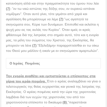
κατανόηση αλλά και στην πραγματικότητα του ύμνου που λέει
(7)
:”εν τω ναώ εστώτες της δόξης σου, εν ουρανώ εστάναι
νομίζομεν”. Όταν αυτό γίνει, τότε γεμάτοι από χαρά και
αγαλλίαση θα μπορέσουμε να λέμε
(7)
:”ως αγαπητά τα
σκηνώματα σου, Κύριε των δυνάμεων. Επιποθεί και εκλείπει η
ψυχή μου εις τας αυλάς του Κυρίου”. Όταν εμείς οι ιερείς
φθάσουμε διά της λατρείας στο σημείο αυτό, τότε και η ενορία
μας, τα μέλη του σώματος του Χριστού, της Εκκλησίας, θα
μπορούν να λένε
(7)
:”Εξελεξάμην παραρριπτείσθαι εν τω οίκω
του Θεού μου μάλλον ή οικείν με εν σκηνώμασιν αμαρτωλών”.
Ο Ιερέας Ποιμένας
Την ενορία αναθέτει και εμπιστεύεται ο επίσκοπος στα
χέρια του ιερέα-ποιμένα
.
Έτσι ο ιερέας αναλαμβάνει να γίνει ο
τελετουργικός της θείας ευχαριστίας και γενικά της λατρείας της
Εκκλησίας. Ο ιερέας-ποιμένας κατά την ώρα της χειροτονίας
λαμβάνει διά των ευχών της χειροτονίας του από τον
χειροτονούντα επίσκοπο το δικαίωμα
(8)
“παρεστάναι