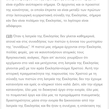
είναι σχεδόν ανύπαρκτο σήμερα. Οι άρχοντες και οι προεστοί
της κοινότητας, οι οποίοι έπρεπε να είναι μεταξύ των πρώτων
στην λειτουργική ευχαριστιακή σύναξη της Εκκλησίας, σήμερα
εάν δεν είναι πολέμιοι της Εκκλησίας, το λιγότερο είναι
αδιάφοροι.
(10)
Όταν η λατρεία της Εκκλησίας δεν γίνεται καθημερινά,
ατονεί και στις συνειδήσεις των πιστών η έννοια του μυστηρίου
της “συνάξεως”. Η πιστοί μας σήμερα έρχονται στην Εκκλησία,
πολλές φορές, για να ικανοποιήσουν ατομικές τους
θρησκευτικές ανάγκες. Λίγοι απ’ αυτούς γνωρίζουν ότι
ερχόμενοι στο ναό και μετέχοντας στη λατρεία της Εκκλησίας
γίνονται μαζί με τον ιερέα Εκκλησία=σώμα Χριστού. Αυτή την
ιστορική πραγματικότητα της παρουσίας του Χριστού με τη
σύναξη των πιστών στη λατρεία της Εκκλησίας δεν την έχουμε
κατανοήσει και εμείς οι κληρικοί τόσο καλά. Διότι, εάν την είχαμε
κατανοήσει, όλο μας το διοικητικό έργο στην ενορία, όλο μας
το ποιμαντικό έργο και όλα μας τα προγράμματα πνευματικής
δραστηριότητος μέσα στην ενορία θα ξεκινούσαν από την
λατρεία της Εκκλησίας και θα ήταν η συνέχεια, η επέκταση της