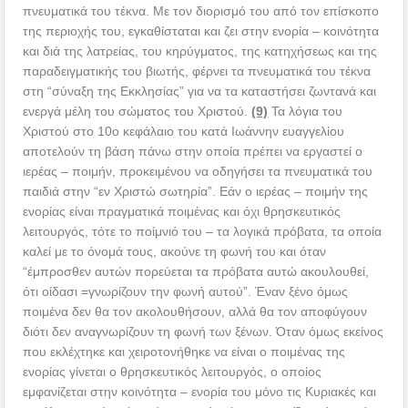
πνευματικά του τέκνα. Με τον διορισμό του από τον επίσκοπο
της περιοχής του, εγκαθίσταται και ζει στην ενορία – κοινότητα
και διά της λατρείας, του κηρύγματος, της κατηχήσεως και της
παραδειγματικής του βιωτής, φέρνει τα πνευματικά του τέκνα
στη “σύναξη της Εκκλησίας” για να τα καταστήσει ζωντανά και
ενεργά μέλη του σώματος του Χριστού.
(9)
Τα λόγια του
Χριστού στο 10ο κεφάλαιο του κατά Ιωάννην ευαγγελίου
αποτελούν τη βάση πάνω στην οποία πρέπει να εργαστεί ο
ιερέας – ποιμήν, προκειμένου να οδηγήσει τα πνευματικά του
παιδιά στην “εν Χριστώ σωτηρία”. Εάν ο ιερέας – ποιμήν της
ενορίας είναι πραγματικά ποιμένας και όχι θρησκευτικός
λειτουργός, τότε το ποίμνιό του – τα λογικά πρόβατα, τα οποία
καλεί με το όνομά τους, ακούνε τη φωνή του και όταν
“έμπροσθεν αυτών πορεύεται τα πρόβατα αυτώ ακουλουθεί,
ότι οίδασι =γνωρίζουν την φωνή αυτού”. Έναν ξένο όμως
ποιμένα δεν θα τον ακολουθήσουν, αλλά θα τον αποφύγουν
διότι δεν αναγνωρίζουν τη φωνή των ξένων. Όταν όμως εκείνος
που εκλέχτηκε και χειροτονήθηκε να είναι ο ποιμένας της
ενορίας γίνεται ο θρησκευτικός λειτουργός, ο οποίος
εμφανίζεται στην κοινότητα – ενορία του μόνο τις Κυριακές και