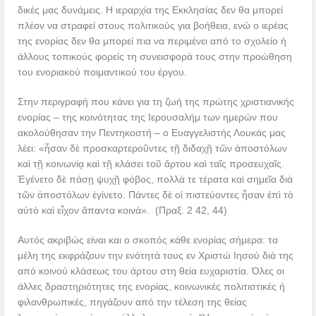
δικές μας δυνάμεις. Η ιεραρχία της Εκκλησίας δεν θα μπορεί
πλέον να στραφεί στους πολιτικούς για βοήθεια, ενώ ο ιερέας
της ενορίας δεν θα μπορεί πια να περιμένει από το σχολείο ή
άλλους τοπικούς φορείς τη συνεισφορά τους στην προώθηση
του ενοριακού ποιμαντικού του έργου.
Στην περιγραφή που κάνει για τη ζωή της πρώτης χριστιανικής
ενορίας – της κοινότητας της Ιερουσαλήμ των ημερών που
ακολούθησαν την Πεντηκοστή – ο Ευαγγελιστής Λουκάς μας
λέει: «ἦσαν δὲ προσκαρτεροῦντες τῇ διδαχῇ τῶν ἀποστόλων
καὶ τῇ κοινωνίᾳ καὶ τῇ κλάσει τοῦ ἄρτου καὶ ταῖς προσευχαῖς.
Ἐγένετο δὲ πάσῃ ψυχῇ φόβος, πολλά τε τέρατα καὶ σημεῖα διὰ
τῶν ἀποστόλων ἐγίνετο. Πάντες δὲ οἱ πιστεύοντες ἦσαν ἐπὶ τὸ
αὐτὸ καὶ εἶχον ἅπαντα κοινά». (Πραξ. 2 42, 44)
Αυτός ακριβώς είναι και ο σκοπός κάθε ενορίας σήμερα: τα
μέλη της εκφράζουν την ενότητά τους εν Χριστώ Ιησού διά της
από κοινού κλάσεως του άρτου στη θεία ευχαριστία. Όλες οι
άλλες δραστηριότητες της ενορίας, κοινωνικές πολιτιστικές ή
φιλανθρωπικές, πηγάζουν από την τέλεση της θείας