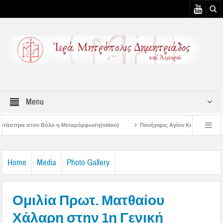
Menu
 Βόλο η Μεταμόρφωση(video)
Πανήγυρις Αγίου Καλλινίκου Μητροπολίτου Εδέ
του
Πανηγύρεις Μεταμορφώσεως – 4η Αυγουστιάτικη Παράκληση στην Μετ
Home
Media
Photo Gallery
Ομιλία Πρωτ. Ματθαίου
Χάλαρη στην 1η Γενική