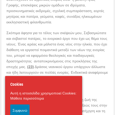
Γραφής, επισκέψεις μικρών ομάδων σε ιδρύματα,
προσκυνηματικές εκδρομές, σχολική συμπαράσταση, εορτές
μητέρας και πατέρα, γεύματα, καφές, συνάξεις ηλικιωμένων
εκκλησιαστική φιλανθρωπία.
Σκόπιμα άφησα για το τέλος των σκέψεών μου, Σεβασμιώτατε
και σεβαστοί πατέρες, το ενοριακό έργο που έχει ως θέμα τους
νέους. Ένας ιερέας και μάλιστα ένας νέος στην ηλικία, που έχει
διάθεση να εργαστεί ποιμαντικά μεταξύ των νέων της ενορίας
του, μπορεί να εφαρμόσει θεολογικές και παιδαγωγικές
δραστηριότητες ανταποκρινόμενος στις προκλήσεις της
εποχής μας.
(23)
Δράσεις νεανικού έργου υπάρχουν άλλωστε
και ήδη λειτουργούν σε πολλές ενορίες. Ενδεικτικά αναφέρουμε
τα εξής:
Cookies
Θεία λατρεία.
Αυτή η ιστοσελίδα χρησιμοποιεί Cookies:
Μάθετε περισσότερα
Ο καλύτερος τρόπος συμμετοχής των νέων στη ζωή της
Εκκλησίας είναι η προσπάθεια συνειδητής εντάξεώς τους στην
Συμφωνώ
ενοριακή κοινότητα, μέσα από την ορθόδοξη κατήχηση και τη