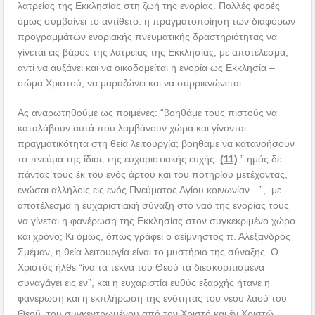
λατρείας της Εκκλησίας στη ζωή της ενορίας. Πολλές φορές
όμως συμβαίνει το αντίθετο: η πραγματοποίηση των διαφόρων
προγραμμάτων ενοριακής πνευματικής δραστηριότητας να
γίνεται εις βάρος της λατρείας της Εκκλησίας, με αποτέλεσμα,
αντί να αυξάνει και να οικοδομείται η ενορία ως Εκκλησία –
σώμα Χριστού, να μαραζώνει και να συρρικνώνεται.
Ας αναρωτηθούμε ως ποιμένες: “βοηθάμε τους πιστούς να
καταλάβουν αυτά που λαμβάνουν χώρα και γίνονται
πραγματικότητα στη θεία λειτουργία; βοηθάμε να κατανοήσουν
το πνεύμα της ίδιας της ευχαριστιακής ευχής:
(11)
” ημάς δε
πάντας τους έκ του ενός άρτου και του ποτηρίου μετέχοντας,
ενώσαι αλλήλοις εις ενός Πνεύματος Αγίου κοινωνίαν…”, με
αποτέλεσμα η ευχαριστιακή σύναξη στο ναό της ενορίας τους
να γίνεται η φανέρωση της Εκκλησίας στον συγκεκριμένο χώρο
και χρόνο; Κι όμως, όπως γράφει ο αείμνηστος π. Αλέξανδρος
Σμέμαν, η θεία λειτουργία είναι το μυστήριο της σύναξης. Ο
Χριστός ήλθε “ίνα τα τέκνα του Θεού τα διεσκορπισμένα
συναγάγει εις εν”, και η ευχαριστία ευθύς εξαρχής ήτανε η
φανέρωση και η εκπλήρωση της ενότητας του νέου λαού του
Θεού, του συγκεντρωμένου από τον Χριστό και έν Χριστώ.