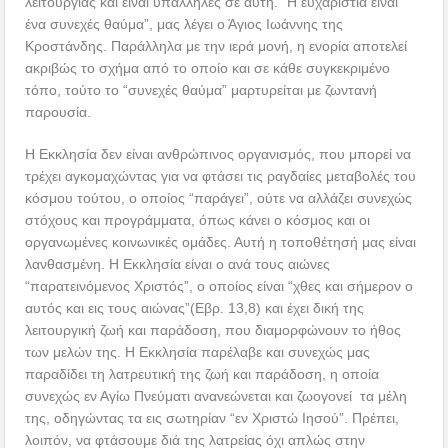
λειτουργίας και είναι υπάλληλες σε αυτή. “Η ευχαριστία είναι
ένα συνεχές θαύμα”, μας λέγει ο Άγιος Ιωάννης της
Κροστάνδης. Παράλληλα με την ιερά μονή, η ενορία αποτελεί
ακριβώς το σχήμα από το οποίο και σε κάθε συγκεκριμένο
τόπο, τούτο το “συνεχές θαύμα” μαρτυρείται με ζωντανή
παρουσία.
Η Εκκλησία δεν είναι ανθρώπινος οργανισμός, που μπορεί να
τρέχει αγκομαχώντας για να φτάσει τις ραγδαίες μεταβολές του
κόσμου τούτου, ο οποίος “παράγει”, ούτε να αλλάζει συνεχώς
στόχους και προγράμματα, όπως κάνει ο κόσμος και οι
οργανωμένες κοινωνικές ομάδες. Αυτή η τοποθέτησή μας είναι
λανθασμένη. Η Εκκλησία είναι ο ανά τους αιώνες
“παρατεινόμενος Χριστός”, ο οποίος είναι “χθες και σήμερον ο
αυτός και εις τους αιώνας”(Εβρ. 13,8) και έχει δική της
λειτουργική ζωή και παράδοση, που διαμορφώνουν το ήθος
των μελών της. Η Εκκλησία παρέλαβε και συνεχώς μας
παραδίδει τη λατρευτική της ζωή και παράδοση, η οποία
συνεχώς εν Αγίω Πνεύματι ανανεώνεται και ζωογονεί τα μέλη
της, οδηγώντας τα εις σωτηρίαν “εν Χριστώ Ιησού”. Πρέπει,
λοιπόν, να φτάσουμε διά της λατρείας όχι απλώς στην