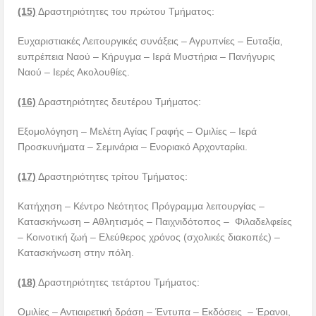
(15)
Δραστηριότητες του πρώτου Τμήματος:
Ευχαριστιακές Λειτουργικές συνάξεις – Αγρυπνίες – Ευταξία,
ευπρέπεια Ναού – Kήρυγμα – Iερά Mυστήρια – Πανήγυρις
Ναού – Ιερές Ακολουθίες.
(16)
Δραστηριότητες δευτέρου Τμήματος:
Εξομολόγηση – Μελέτη Αγίας Γραφής – Ομιλίες – Ιερά
Προσκυνήματα – Σεμινάρια – Ενοριακό Αρχονταρίκι.
(17)
Δραστηριότητες τρίτου Τμήματος:
Κατήχηση – Kέντρο Nεότητος Πρόγραμμα λειτουργίας –
Kατασκήνωση – Aθλητισμός – Παιχνιδότοπος – Φιλαδελφείες
– Κοινοτική ζωή – Ελεύθερος χρόνος (σχολικές διακοπές) –
Κατασκήνωση στην πόλη.
(18)
Δραστηριότητες τετάρτου Τμήματος:
Ομιλίες – Αντιαιρετική δράση – Έντυπα – Εκδόσεις – Έρανοι,