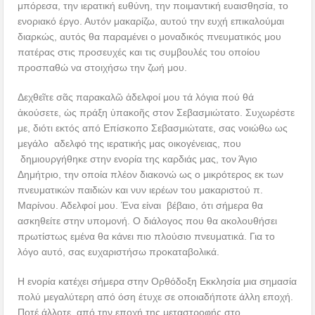
μπόρεσα, την ιερατική ευθύνη, την ποιμαντική ευαισθησία, το
ενοριακό έργο. Αυτόν μακαρίζω, αυτού την ευχή επικαλούμαι
διαρκώς, αυτός θα παραμένει ο μοναδικός πνευματικός μου
πατέρας στις προσευχές και τις συμβουλές του οποίου
προσπαθώ να στοιχήσω την ζωή μου.
Δεχθεῖτε σᾶς παρακαλῶ ἀδελφοί μου τά λόγια πού θά
ἀκούσετε, ὡς πράξη ὑπακοῆς στον Σεβασμιώτατο. Συχωρέστε
με, διότι εκτός από Επίσκοπο Σεβασμιώτατε, σας νοιώθω ως
μεγάλο αδελφό της ιερατικής μας οικογένειας, που
δημιουργήθηκε στην ενορία της καρδιάς μας, τον Άγιο
Δημήτριο, την οποία πλέον διακονώ ως ο μικρότερος εκ των
πνευματικών παιδιών και νυν ιερέων του μακαριστού π.
Μαρίνου. Αδελφοί μου. Ένα είναι βέβαιο, ότι σήμερα θα
ασκηθείτε στην υπομονή. Ο διάλογος που θα ακολουθήσει
πρωτίστως εμένα θα κάνει πιο πλούσιο πνευματικά. Για το
λόγο αυτό, σας ευχαριστήσω προκαταβολικά.
Η ενορία κατέχει σήμερα στην Ορθόδοξη Εκκλησία μια σημασία
πολύ μεγαλύτερη από όση έτυχε σε οποιαδήποτε άλλη εποχή.
Ποτέ άλλοτε, από την εποχή της μεταστροφής στο