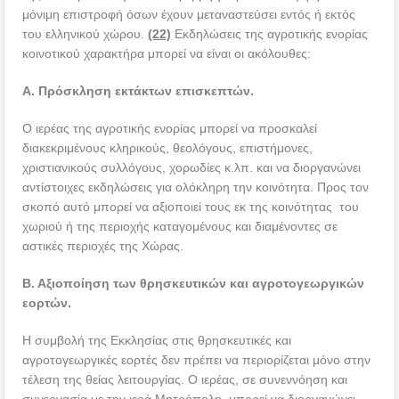
μόνιμη επιστροφή όσων έχουν μεταναστεύσει εντός ή εκτός
του ελληνικού χώρου.
(22)
Εκδηλώσεις της αγροτικής ενορίας
κοινοτικού χαρακτήρα μπορεί να είναι οι ακόλουθες:
Α. Πρόσκληση εκτάκτων επισκεπτών.
Ο ιερέας της αγροτικής ενορίας μπορεί να προσκαλεί
διακεκριμένους κληρικούς, θεολόγους, επιστήμονες,
χριστιανικούς συλλόγους, χορωδίες κ.λπ. και να διοργανώνει
αντίστοιχες εκδηλώσεις για ολόκληρη την κοινότητα. Προς τον
σκοπό αυτό μπορεί να αξιοποιεί τους εκ της κοινότητας του
χωριού ή της περιοχής καταγομένους και διαμένοντες σε
αστικές περιοχές της Χώρας.
Β. Αξιοποίηση των θρησκευτικών και αγροτογεωργικών
εορτών.
Η συμβολή της Εκκλησίας στις θρησκευτικές και
αγροτογεωργικές εορτές δεν πρέπει να περιορίζεται μόνο στην
τέλεση της θείας λειτουργίας. Ο ιερέας, σε συνεννόηση και
συνεργασία με την ιερά Μητρόπολη, μπορεί να διοργανώνει