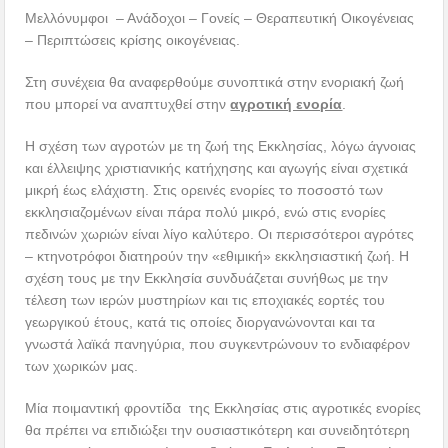
Μελλόνυμφοι – Ανάδοχοι – Γονείς – Θεραπευτική Οικογένειας
– Περιπτώσεις κρίσης οικογένειας.
Στη συνέχεια θα αναφερθούμε συνοπτικά στην ενοριακή ζωή
που μπορεί να αναπτυχθεί στην
αγροτική ενορία
.
Η σχέση των αγροτών με τη ζωή της Εκκλησίας, λόγω άγνοιας
και έλλειψης χριστιανικής κατήχησης και αγωγής είναι σχετικά
μικρή έως ελάχιστη. Στις ορεινές ενορίες το ποσοστό των
εκκλησιαζομένων είναι πάρα πολύ μικρό, ενώ στις ενορίες
πεδινών χωριών είναι λίγο καλύτερο. Οι περισσότεροι αγρότες
– κτηνοτρόφοι διατηρούν την «εθιμική» εκκλησιαστική ζωή. Η
σχέση τους με την Εκκλησία συνδυάζεται συνήθως με την
τέλεση των ιερών μυστηρίων και τις εποχιακές εορτές του
γεωργικού έτους, κατά τις οποίες διοργανώνονται και τα
γνωστά λαϊκά πανηγύρια, που συγκεντρώνουν το ενδιαφέρον
των χωρικών μας.
Μία ποιμαντική φροντίδα της Εκκλησίας στις αγροτικές ενορίες
θα πρέπει να επιδιώξει την ουσιαστικότερη και συνειδητότερη