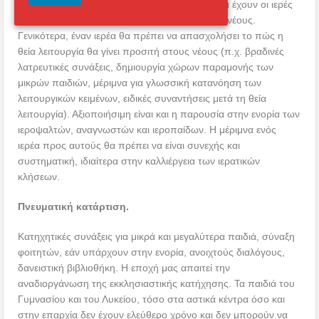
λειτουργική ζωή. Ιδιαίτερα θετικά αποτελέσματα έχουν οι ιερές
ακολουθίες που τελούνται ειδικά για παιδιά και νέους.
Γενικότερα, έναν ιερέα θα πρέπει να απασχολήσει το πώς η
θεία λειτουργία θα γίνει προσιτή στους νέους (π.χ. βραδινές
λατρευτικές συνάξεις, δημιουργία χώρων παραμονής των
μικρών παιδιών, μέριμνα για γλωσσική κατανόηση των
λειτουργικών κειμένων, ειδικές συναντήσεις μετά τη θεία
λειτουργία). Αξιοποιήσιμη είναι και η παρουσία στην ενορία των
ιεροψαλτών, αναγνωστών και ιεροπαίδων. Η μέριμνα ενός
ιερέα προς αυτούς θα πρέπει να είναι συνεχής και
συστηματική, ιδιαίτερα στην καλλιέργεια των ιερατικών
κλήσεων.
Πνευματική κατάρτιση.
Κατηχητικές συνάξεις για μικρά και μεγαλύτερα παιδιά, σύναξη
φοιτητών, εάν υπάρχουν στην ενορία, ανοιχτούς διαλόγους,
δανειστική βιβλιοθήκη. Η εποχή μας απαιτεί την
αναδιοργάνωση της εκκλησιαστικής κατήχησης. Τα παιδιά του
Γυμνασίου και του Λυκείου, τόσο στα αστικά κέντρα όσο και
στην επαρχία δεν έχουν ελεύθερο χρόνο και δεν μπορούν να