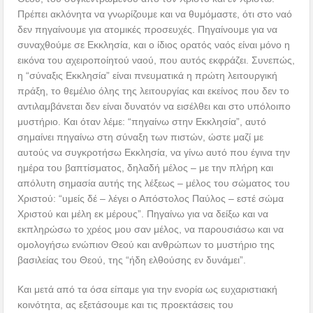
Πρέπει ακλόνητα να γνωρίζουμε και να θυμόμαστε, ότι στο ναό
δεν πηγαίνουμε για ατομικές προσευχές. Πηγαίνουμε για να
συναχθούμε σε Εκκλησία, και ο ίδιος ορατός ναός είναι μόνο η
εικόνα του αχειροποίητού ναού, που αυτός εκφράζει. Συνεπώς,
η “σύναξις Εκκλησία” είναι πνευματικά η πρώτη λειτουργική
πράξη, το θεμέλιο όλης της λειτουργίας και εκείνος που δεν το
αντιλαμβάνεται δεν είναι δυνατόν να εισέλθει και στο υπόλοιπο
μυστήριο. Και όταν λέμε: “πηγαίνω στην Εκκλησία”, αυτό
σημαίνει πηγαίνω στη σύναξη των πιστών, ώστε μαζί με
αυτούς να συγκροτήσω Εκκλησία, να γίνω αυτό που έγινα την
ημέρα του βαπτίσματος, δηλαδή μέλος – με την πλήρη και
απόλυτη σημασία αυτής της λέξεως – μέλος του σώματος του
Χριστού: “υμείς δέ – λέγει ο Απόστολος Παύλος – εστέ σώμα
Χριστού και μέλη εκ μέρους”. Πηγαίνω για να δείξω και να
εκπληρώσω το χρέος μου σαν μέλος, να παρουσιάσω και να
ομολογήσω ενώπιον Θεού και ανθρώπων το μυστήριο της
βασιλείας του Θεού, της “ήδη ελθούσης εν δυνάμει”.
Και μετά από τα όσα είπαμε για την ενορία ως ευχαριστιακή
κοινότητα, ας εξετάσουμε και τις προεκτάσεις του