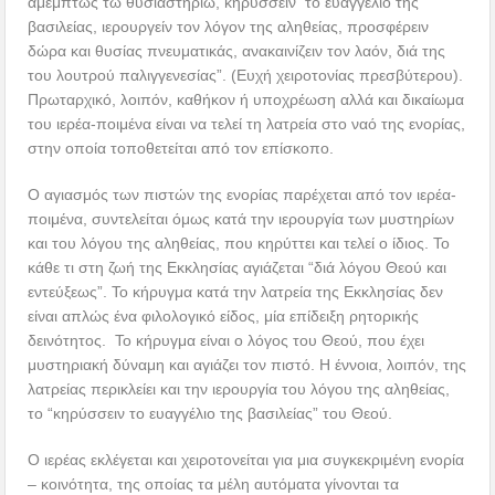
αμέμπτως τω θυσιαστηρίω, κηρύσσειν το ευαγγέλιο της
βασιλείας, ιερουργείν τον λόγον της αληθείας, προσφέρειν
δώρα και θυσίας πνευματικάς, ανακαινίζειν τον λαόν, διά της
του λουτρού παλιγγενεσίας”. (Ευχή χειροτονίας πρεσβύτερου).
Πρωταρχικό, λοιπόν, καθήκον ή υποχρέωση αλλά και δικαίωμα
του ιερέα-ποιμένα είναι να τελεί τη λατρεία στο ναό της ενορίας,
στην οποία τοποθετείται από τον επίσκοπο.
Ο αγιασμός των πιστών της ενορίας παρέχεται από τον ιερέα-
ποιμένα, συντελείται όμως κατά την ιερουργία των μυστηρίων
και του λόγου της αληθείας, που κηρύττει και τελεί ο ίδιος. Το
κάθε τι στη ζωή της Εκκλησίας αγιάζεται “διά λόγου Θεού και
εντεύξεως”. Το κήρυγμα κατά την λατρεία της Εκκλησίας δεν
είναι απλώς ένα φιλολογικό είδος, μία επίδειξη ρητορικής
δεινότητος. Το κήρυγμα είναι ο λόγος του Θεού, που έχει
μυστηριακή δύναμη και αγιάζει τον πιστό. Η έννοια, λοιπόν, της
λατρείας περικλείει και την ιερουργία του λόγου της αληθείας,
το “κηρύσσειν το ευαγγέλιο της βασιλείας” του Θεού.
Ο ιερέας εκλέγεται και χειροτονείται για μια συγκεκριμένη ενορία
– κοινότητα, της οποίας τα μέλη αυτόματα γίνονται τα