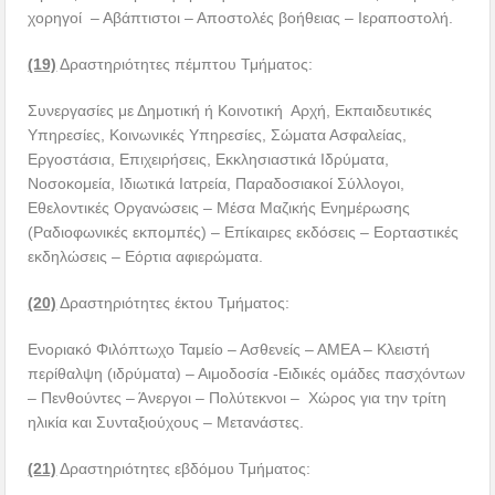
χορηγοί – Αβάπτιστοι – Αποστολές βοήθειας – Ιεραποστολή.
(19)
Δραστηριότητες πέμπτου Τμήματος:
Συνεργασίες με Δημοτική ή Κοινοτική Αρχή, Εκπαιδευτικές
Υπηρεσίες, Κοινωνικές Υπηρεσίες, Σώματα Ασφαλείας,
Εργοστάσια, Επιχειρήσεις, Εκκλησιαστικά Ιδρύματα,
Νοσοκομεία, Ιδιωτικά Ιατρεία, Παραδοσιακοί Σύλλογοι,
Εθελοντικές Οργανώσεις – Mέσα Mαζικής Eνημέρωσης
(Ραδιοφωνικές εκπομπές) – Eπίκαιρες εκδόσεις – Εορταστικές
εκδηλώσεις – Εόρτια αφιερώματα.
(20)
Δραστηριότητες έκτου Τμήματος:
Ενοριακό Φιλόπτωχο Ταμείο – Ασθενείς – ΑΜΕΑ – Κλειστή
περίθαλψη (ιδρύματα) – Αιμοδοσία -Ειδικές ομάδες πασχόντων
– Πενθούντες – Άνεργοι – Πολύτεκνοι – Χώρος για την τρίτη
ηλικία και Συνταξιούχους – Μετανάστες.
(21)
Δραστηριότητες εβδόμου Τμήματος: