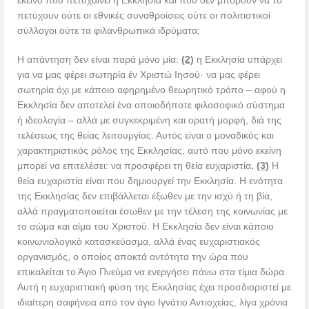
πετύχουν ούτε οι εθνικές συναθροίσεις ούτε οι πολιτιστικοί
σύλλογοι ούτε τα φιλανθρωπικά ιδρύματα;
Η απάντηση δεν είναι παρά μόνο μία:
(2)
η Εκκλησία υπάρχει
για να μας φέρει σωτηρία έν Χριστώ Ιησού· να μας φέρει
σωτηρία όχι με κάποιο αφηρημένο θεωρητικό τρόπο – αφού η
Εκκλησία δεν αποτελεί ένα οποιοδήποτε φιλοσοφικό σύστημα
ή ιδεολογία – αλλά με συγκεκριμένη και ορατή μορφή, διά της
τελέσεως της θείας λειτουργίας. Αυτός είναι ο μοναδικός και
χαρακτηριστικός ρόλος της Εκκλησίας, αυτό που μόνο εκείνη
μπορεί να επιτελέσει: να προσφέρει τη θεία ευχαριστία
.
(3)
Η
θεία ευχαριστία είναι που δημιουργεί την Εκκλησία. Η ενότητα
της Εκκλησίας δεν επιβάλλεται έξωθεν με την ισχύ ή τη βία,
αλλά πραγματοποιείται έσωθεν με την τέλεση της κοινωνίας με
το σώμα και αίμα του Χριστού. Η Εκκλησία δεν είναι κάποιο
κοινωνιολογικό κατασκεύασμα, αλλά ένας ευχαριστιακός
οργανισμός, ο οποίος αποκτά οντότητα την ώρα που
επικαλείται το Άγιο Πνεύμα να ενεργήσει πάνω στα τίμια δώρα.
Αυτή η ευχαριστιακή φύση της Εκκλησίας έχει προσδιοριστεί με
ιδιαίτερη σαφήνεια από τον άγιο Ιγνάτιο Αντιοχείας, λίγα χρόνια