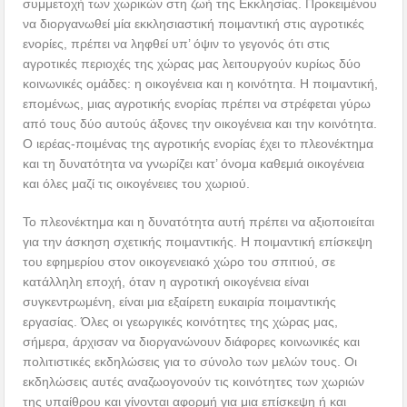
συμμετοχή των χωρικών στη ζωή της Εκκλησίας. Προκειμένου
να διοργανωθεί μία εκκλησιαστική ποιμαντική στις αγροτικές
ενορίες, πρέπει να ληφθεί υπ’ όψιν το γεγονός ότι στις
αγροτικές περιοχές της χώρας μας λειτουργούν κυρίως δύο
κοινωνικές ομάδες: η οικογένεια και η κοινότητα. Η ποιμαντική,
επομένως, μιας αγροτικής ενορίας πρέπει να στρέφεται γύρω
από τους δύο αυτούς άξονες την οικογένεια και την κοινότητα.
Ο ιερέας-ποιμένας της αγροτικής ενορίας έχει το πλεονέκτημα
και τη δυνατότητα να γνωρίζει κατ’ όνομα καθεμιά οικογένεια
και όλες μαζί τις οικογένειες του χωριού.
Το πλεονέκτημα και η δυνατότητα αυτή πρέπει να αξιοποιείται
για την άσκηση σχετικής ποιμαντικής. Η ποιμαντική επίσκεψη
του εφημερίου στον οικογενειακό χώρο του σπιτιού, σε
κατάλληλη εποχή, όταν η αγροτική οικογένεια είναι
συγκεντρωμένη, είναι μια εξαίρετη ευκαιρία ποιμαντικής
εργασίας. Όλες οι γεωργικές κοινότητες της χώρας μας,
σήμερα, άρχισαν να διοργανώνουν διάφορες κοινωνικές και
πολιτιστικές εκδηλώσεις για το σύνολο των μελών τους. Οι
εκδηλώσεις αυτές αναζωογονούν τις κοινότητες των χωριών
της υπαίθρου και γίνονται αφορμή για μια επίσκεψη ή και