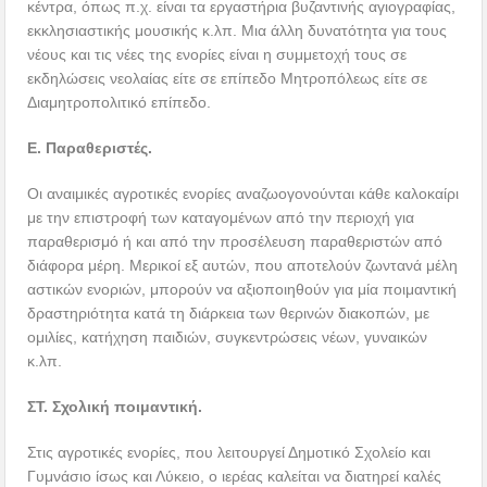
κέντρα, όπως π.χ. είναι τα εργαστήρια βυζαντινής αγιογραφίας,
εκκλησιαστικής μουσικής κ.λπ. Μια άλλη δυνατότητα για τους
νέους και τις νέες της ενορίες είναι η συμμετοχή τους σε
εκδηλώσεις νεολαίας είτε σε επίπεδο Μητροπόλεως είτε σε
Διαμητροπολιτικό επίπεδο.
Ε. Παραθεριστές.
Οι αναιμικές αγροτικές ενορίες αναζωογονούνται κάθε καλοκαίρι
με την επιστροφή των καταγομένων από την περιοχή για
παραθερισμό ή και από την προσέλευση παραθεριστών από
διάφορα μέρη. Μερικοί εξ αυτών, που αποτελούν ζωντανά μέλη
αστικών ενοριών, μπορούν να αξιοποιηθούν για μία ποιμαντική
δραστηριότητα κατά τη διάρκεια των θερινών διακοπών, με
ομιλίες, κατήχηση παιδιών, συγκεντρώσεις νέων, γυναικών
κ.λπ.
ΣΤ. Σχολική ποιμαντική.
Στις αγροτικές ενορίες, που λειτουργεί Δημοτικό Σχολείο και
Γυμνάσιο ίσως και Λύκειο, ο ιερέας καλείται να διατηρεί καλές