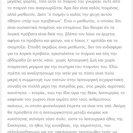
μεγάλες γιορτές, τότε ούτε το ποίμνιό του γνωρίζει, ούτε από
το ποίμνιό του αναγνωρίζεται. Άρα δεν είναι καλός ποιμένας,
αλλά μισθωτός. Διότι “ο ποιμήν ο καλός την ψυχή αυτού
τίθησιν υπέρ των προβάτων”. Ενώ ο μισθωτός, ο οποίος δεν
είναι ουσιαστικά ποιμένας και επομένως δεν θεωρεί ότι τα
λογικά πρόβατα είναι δικά του, βλέπει τον λύκο να έρχεται,
αφήνει τα πρόβατα και φεύγει, και ο λύκος τ᾿ αρπάζει και τα
σκορπίζει. Επειδή ακριβώς είναι μισθωτός, δεν τον ενδιαφέρει
για τα λογικά πρόβατα, εγκαταλείπει το ποίμνιο και όλη την
εβδομάδα ζει εκτός ναού, χωρίς λειτουργική ζωή και χωρίς
ποιμαντική μέριμνα για την σωτηρία του ποιμνίου του. Εδώ
πρέπει να αναζητήσουμε την αιτία για το πόσο είναι πολύ
μικρή η συμμετοχή των πιστών στην λειτουργική ευχαριστιακή
σύναξη σε πολλά μέρη της πατρίδας μας, στις μικρές αγροτικές
κοινότητες – ενορίες, ενώ την ίδια ώρα της θείας λειτουργίας το
καφενείο του χωριού είναι γεμάτο από τους ανθρώπους
εκείνους, οι οποίοι φυσιολογικά έπρεπε να είναι στο ναό. Ακόμη
θα πρόσθετα ότι η λειτουργικότητα μεταξύ ενορίας και
κοινότητας ατόνησε τόσο πολύ, ώστε το λειτουργικό ήθος της
Εκκλησίας, το ήθος της ευσέβειας, της σεμνότητος, του
αλληλοσεβασμού και της οφειλόμενης εκατέρωθεν τιμής να