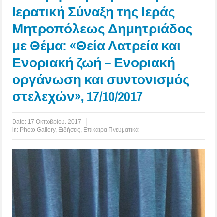
Ιερατική Σύναξη της Ιεράς
Μητροπόλεως Δημητριάδος
με Θέμα: «Θεία Λατρεία και
Ενοριακή ζωή – Ενοριακή
οργάνωση και συντονισμός
στελεχών», 17/10/2017
Date:
17 Οκτωβρίου, 2017
in:
Photo Gallery
,
Ειδήσεις
,
Επίκαιρα Πνευματικά