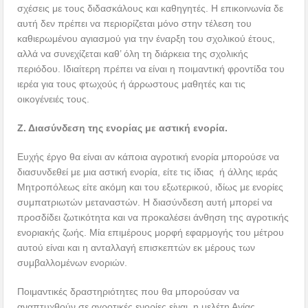
σχέσεις με τους διδασκάλους και καθηγητές. Η επικοινωνία δε
αυτή δεν πρέπει να περιορίζεται μόνο στην τέλεση του
καθιερωμένου αγιασμού για την έναρξη του σχολικού έτους,
αλλά να συνεχίζεται καθ’ όλη τη διάρκεια της σχολικής
περιόδου. Ιδιαίτερη πρέπει να είναι η ποιμαντική φροντίδα του
ιερέα για τους φτωχούς ή άρρωστους μαθητές και τις
οικογένειές τους.
Ζ. Διασύνδεση της ενορίας με αστική ενορία.
Ευχής έργο θα είναι αν κάποια αγροτική ενορία μπορούσε να
διασυνδεθεί με μια αστική ενορία, είτε τις ίδιας ή άλλης ιεράς
Μητροπόλεως είτε ακόμη και του εξωτερικού, ιδίως με ενορίες
συμπατριωτών μεταναστών. Η διασύνδεση αυτή μπορεί να
προσδίδει ζωτικότητα και να προκαλέσει άνθηση της αγροτικής
ενοριακής ζωής. Μία επιμέρους μορφή εφαρμογής του μέτρου
αυτού είναι και η ανταλλαγή επισκεπτών εκ μέρους των
συμβαλλομένων ενοριών.
Ποιμαντικές δραστηριότητες που θα μπορούσαν να
αναπτυχθούν σε αγροτικές ενορίες είναι η μελέτη Αγίας