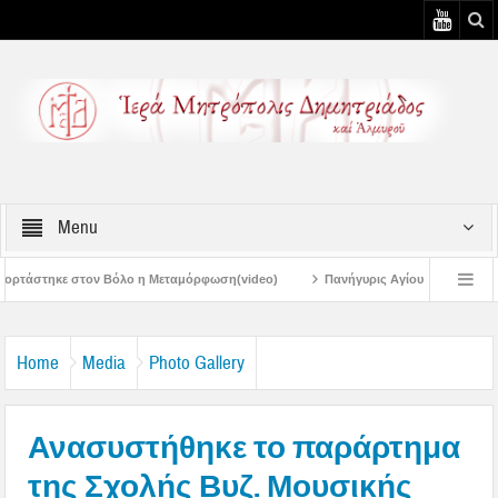
Menu
ο η Μεταμόρφωση(video)
Πανήγυρις Αγίου Καλλινίκου Μητροπολίτου Εδέσσης
Πανηγύρεις Μεταμορφώσεως – 4η Αυγουστιάτικη Παράκληση στην Μεταμόρ
Home
Media
Photo Gallery
Ανασυστήθηκε το παράρτημα
της Σχολής Βυζ. Μουσικής