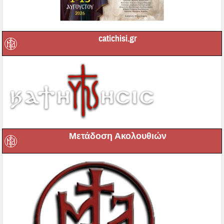
catichisi.gr
Μετάδοση Ακολουθιών