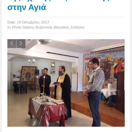
στην Αγιά
Date:
16 Οκτωβρίου, 2017
in:
Photo Gallery
,
Βυζαντινής Μουσικής
,
Ειδήσεις