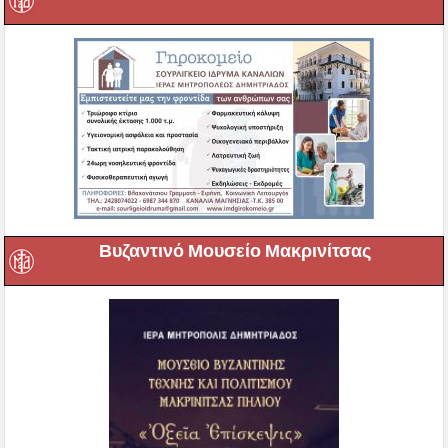
Βυζαντινό Μουσείο Μακρινίτσας