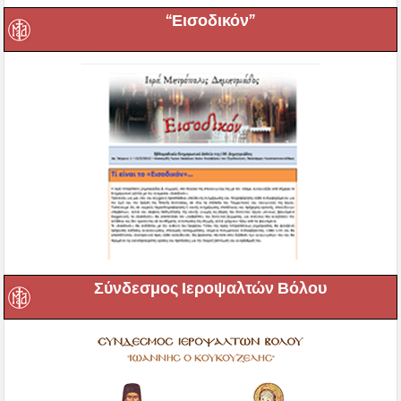
“Εισοδικόν”
Σύνδεσμος Ιεροψαλτών Βόλου