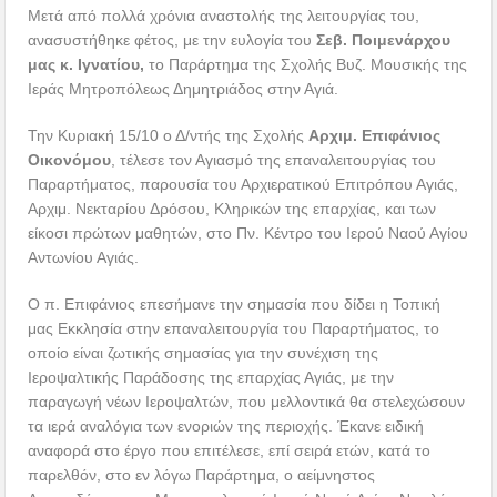
Μετά από πολλά χρόνια αναστολής της λειτουργίας του,
ανασυστήθηκε φέτος, με την ευλογία του
Σεβ. Ποιμενάρχου
μας κ. Ιγνατίου,
το Παράρτημα της Σχολής Βυζ. Μουσικής της
Ιεράς Μητροπόλεως Δημητριάδος στην Αγιά.
Την Κυριακή 15/10 ο Δ/ντής της Σχολής
Αρχιμ. Επιφάνιος
Οικονόμου
, τέλεσε τον Αγιασμό της επαναλειτουργίας του
Παραρτήματος, παρουσία του Αρχιερατικού Επιτρόπου Αγιάς,
Αρχιμ. Νεκταρίου Δρόσου, Κληρικών της επαρχίας, και των
είκοσι πρώτων μαθητών, στο Πν. Κέντρο του Ιερού Ναού Αγίου
Αντωνίου Αγιάς.
Ο π. Επιφάνιος επεσήμανε την σημασία που δίδει η Τοπική
μας Εκκλησία στην επαναλειτουργία του Παραρτήματος, το
οποίο είναι ζωτικής σημασίας για την συνέχιση της
Ιεροψαλτικής Παράδοσης της επαρχίας Αγιάς, με την
παραγωγή νέων Ιεροψαλτών, που μελλοντικά θα στελεχώσουν
τα ιερά αναλόγια των ενοριών της περιοχής. Έκανε ειδική
αναφορά στο έργο που επιτέλεσε, επί σειρά ετών, κατά το
παρελθόν, στο εν λόγω Παράρτημα, ο αείμνηστος