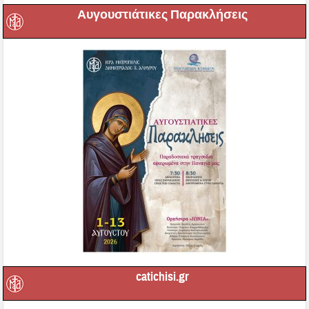
Αυγουστιάτικες Παρακλήσεις
catichisi.gr