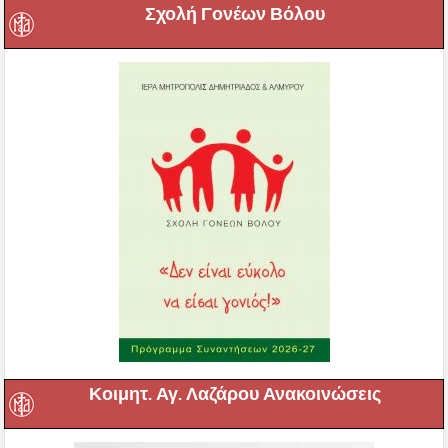
Σχολή Γονέων Βόλου
Κοιμητ. Αγ. Λαζάρου Ανακοινώσεις