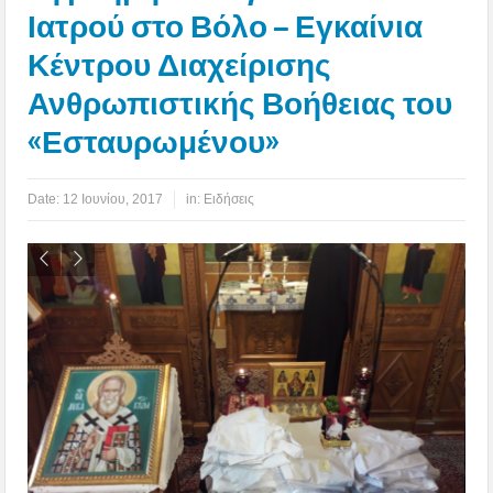
Ιατρού στο Βόλο – Εγκαίνια
Κέντρου Διαχείρισης
Ανθρωπιστικής Βοήθειας του
«Εσταυρωμένου»
Date:
12 Ιουνίου, 2017
in:
Ειδήσεις