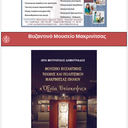
Βυζαντινό Μουσείο Μακρινίτσας