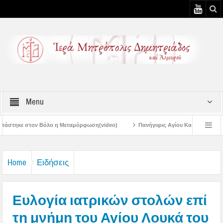
Menu
αμόρφωση(video)
Πανήγυρις Αγίου Καλλινίκου Μητροπολίτου Εδέσσης στην Ν
Πανηγύρεις Μεταμορφώσεως – 4η Αυγουστιάτικη Παράκληση στην Μεταμόρφωση Β
Home
Ειδήσεις
Ευλογία ιατρικών στολών επί
τη μνήμη του Αγίου Λουκά του