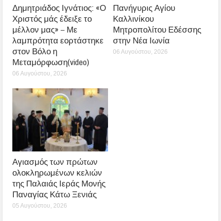
Δημητριάδος Ιγνάτιος: «Ο
Πανήγυρις Αγίου
Χριστός μάς έδειξε το
Καλλινίκου
μέλλον μας» – Με
Μητροπολίτου Εδέσσης
λαμπρότητα εορτάστηκε
στην Νέα Ιωνία
στον Βόλο η
06 Αυγούστου, 2026
Μεταμόρφωση(video)
06 Αυγούστου, 2026
Αγιασμός των πρώτων
ολοκληρωμένων κελιών
της Παλαιάς Ιεράς Μονής
Παναγίας Κάτω Ξενιάς
05 Αυγούστου, 2026