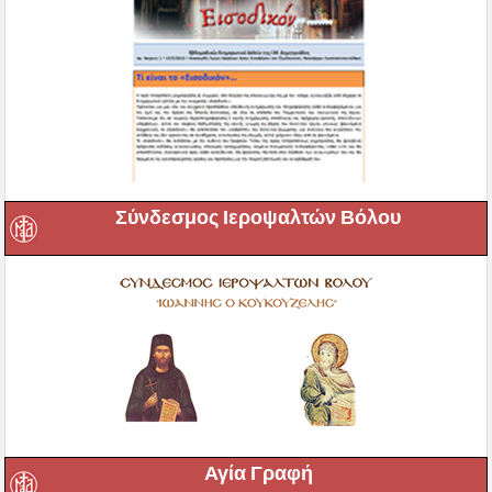
Σύνδεσμος Ιεροψαλτών Βόλου
Αγία Γραφή