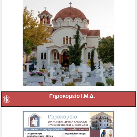
Γηροκομείο Ι.Μ.Δ.