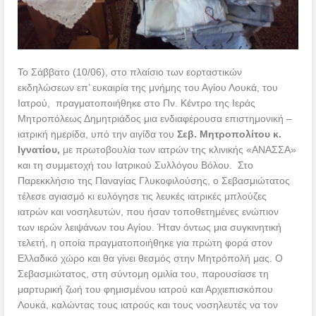
Το Σάββατο (10/06), στο πλαίσιο των εορταστικών
εκδηλώσεων επ’ ευκαιρία της μνήμης του Αγίου Λουκά, του
Ιατρού, πραγματοποιήθηκε στο Πν. Κέντρο της Ιεράς
Μητροπόλεως Δημητριάδος μια ενδιαφέρουσα επιστημονική –
ιατρική ημερίδα, υπό την αιγίδα του
Σεβ. Μητροπολίτου κ.
Ιγνατίου,
με πρωτοβουλία των ιατρών της κλινικής «ΑΝΑΣΣΑ»
και τη συμμετοχή του Ιατρικού Συλλόγου Βόλου. Στο
Παρεκκλήσιο της Παναγίας Γλυκοφιλούσης, ο Σεβασμιώτατος
τέλεσε αγιασμό κι ευλόγησε τις λευκές ιατρικές μπλούζες
ιατρών και νοσηλευτών, που ήσαν τοποθετημένες ενώπιον
των ιερών λειψάνων του Αγίου. Ήταν όντως μια συγκινητική
τελετή, η οποία πραγματοποιήθηκε για πρώτη φορά στον
Ελλαδικό χώρο και θα γίνει θεσμός στην Μητρόπολή μας. Ο
Σεβασμιώτατος, στη σύντομη ομιλία του, παρουσίασε τη
μαρτυρική ζωή του φημισμένου ιατρού και Αρχιεπισκόπου
Λουκά, καλώντας τους ιατρούς και τους νοσηλευτές να τον