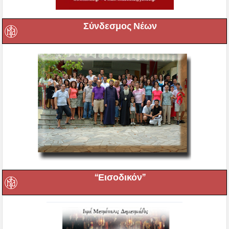
Σύνδεσμος Νέων
“Εισοδικόν”