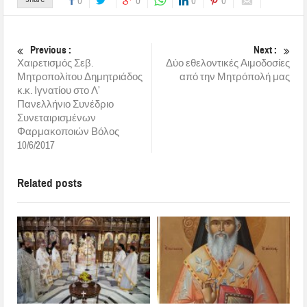
0
0
0
0
Previous :
Next :
Χαιρετισμός Σεβ.
Δύο εθελοντικές Αιμοδοσίες
Μητροπολίτου Δημητριάδος
από την Μητρόπολή μας
κ.κ. Ιγνατίου στο Λ’
Πανελλήνιο Συνέδριο
Συνεταιρισμένων
Φαρμακοποιών Βόλος
10/6/2017
Related posts