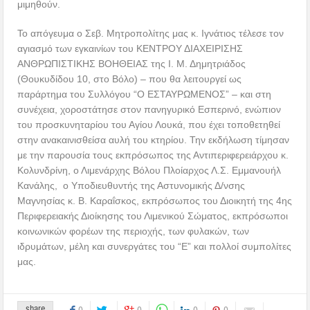
μιμηθούν.
Το απόγευμα ο Σεβ. Μητροπολίτης μας κ. Ιγνάτιος τέλεσε τον
αγιασμό των εγκαινίων του ΚΕΝΤΡΟΥ ΔΙΑΧΕΙΡΙΣΗΣ
ΑΝΘΡΩΠΙΣΤΙΚΗΣ ΒΟΗΘΕΙΑΣ της Ι. Μ. Δημητριάδος
(Θουκυδίδου 10, στο Βόλο) – που θα λειτουργεί ως
παράρτημα του Συλλόγου “Ο ΕΣΤΑΥΡΩΜΕΝΟΣ” – και στη
συνέχεια, χοροστάτησε στον πανηγυρικό Εσπερινό, ενώπιον
του προσκυνηταρίου του Αγίου Λουκά, που έχει τοποθετηθεί
στην ανακαινισθείσα αυλή του κτηρίου. Την εκδήλωση τίμησαν
με την παρουσία τους εκπρόσωπος της Αντιπεριφερειάρχου κ.
Κολυνδρίνη, ο Λιμενάρχης Βόλου Πλοίαρχος Λ.Σ. Εμμανουήλ
Κανάλης, ο Υποδιευθυντής της Αστυνομικής Δ/νσης
Μαγνησίας κ. Β. Καραΐσκος, εκπρόσωπος του Διοικητή της 4ης
Περιφερειακής Διοίκησης του Λιμενικού Σώματος, εκπρόσωποι
κοινωνικών φορέων της περιοχής, των φυλακών, των
ιδρυμάτων, μέλη και συνεργάτες του “Ε” και πολλοί συμπολίτες
μας.
share