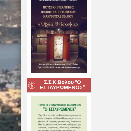
Εκπαίδευσης
Σεβασμιώτατ
07 Αυγούστου, 20
Σ.Σ.Κ.Βόλου “Ο
ΕΣΤΑΥΡΩΜΕΝΟΣ”