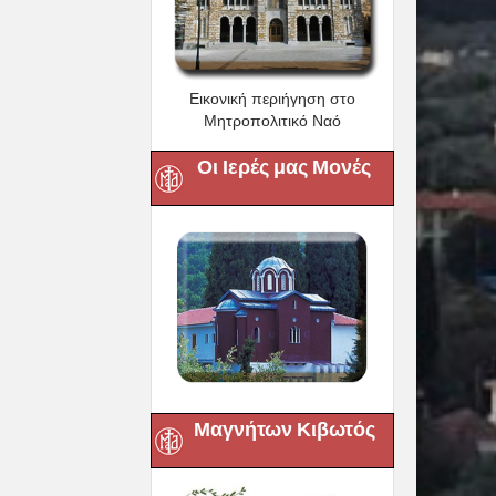
Εικονική περιήγηση στο
Μητροπολιτικό Ναό
Οι Ιερές μας Μονές
Μαγνήτων Κιβωτός