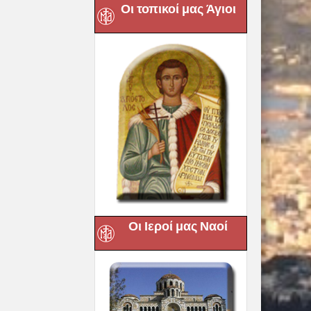
Οι τοπικοί μας Άγιοι
Οι Ιεροί μας Ναοί