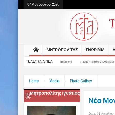
07 Αυγούστου, 2026
ΜΗΤΡΟΠΟΛΙΤΗΣ
ΓΝΩΡΙΜΙΑ
Δ
ΤΕΛΕΥΤΑΙΑ ΝΕΑ
παίδευσης στον Σεβασμιώτατο
Δημητριάδος Ιγνάτιος: «Ο Χριστός μάς έδειξε
Home
Media
Photo Gallery
Μητροπολίτης Ιγνάτιος
Νέα Μο
Date:
01 Απριλίου,