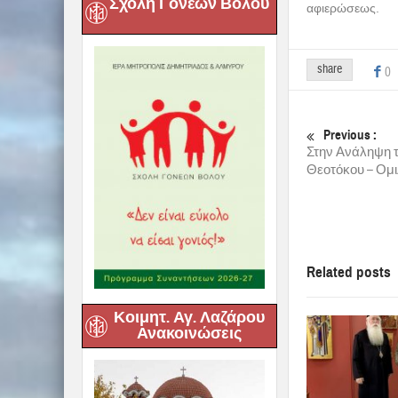
Σχολή Γονέων Βόλου
Την ρασοφορία 
Μητροπολίτης 
Μοναχή κατάγετα
ρασοφορία συμμ
προσκυνητών.
Στην ομιλία του
ενός νέου ανθρώ
μέτριο, δε στέκο
κατακτήσουν την
αφιερώσεως θέλε
ψυχές αποφασισ
ηγουμένης… Θέλε
ενότητα, το μο
Κοιμητ. Αγ. Λαζάρου
Ευχήθηκε, τέλος
Ανακοινώσεις
αφιερώσεως.