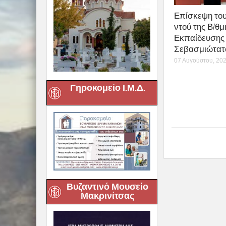
share
0
Previous :
Στην Ανάληψη τ
Θεοτόκου – Ομι
Γηροκομείο Ι.Μ.Δ.
Related posts
Βυζαντινό Μουσείο
Μακρινίτσας
Επίσκεψη του
ντού της Β/θμ