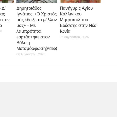
0
0
0
εμάχιο της Τιμίας Ζώνης της
Δημητριάδος Ιγνάτιος: «Η Εκκλησί
λία π. Ανδρέα Κονάνου
και ο λαός είνα
Χειροτονήθηκε Ιερεύ
Αρχιδιακόνου της Ιερ
 Δ/
Δημητριάδος
Πανήγυρις Αγίου
ιας
Ιγνάτιος: «Ο Χριστός
Καλλινίκου