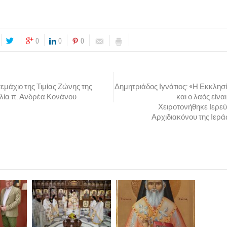
της
Μοναχής Μακαρίας
, κατά κόσμον Μαρίας Μαστοροδήμου, τέλεσε
Δημητριάδος κ. Ιγνάτιος,
στην
Ιερά Μονή Αγίου Σπυρίδωνος Προμ
ι από τη Λάρισα, είναι 37 ετών και απόφοιτη ΤΕΙ Βιομηχανικού Σχεδια
ετείχαν αντιπροσωπείες Ιερών Μονών της Τοπικής μας Εκκλησίας και
 ο Σεβασμιώτατος επεσήμανε ότι
«στα μάτια πολλών η ολοκληρωτική αφ
που, στην εποχή μας, ξαφνιάζει. Τελικά, υπάρχουν ψυχές που δε συμβιβ
νται στο ανεπαρκές, αλλά διψούν για την απόλυτη αλήθεια και την αναζητ
 κοινωνία με το τέλειο, δηλ. τον Θεό…».
Ο κ. Ιγνάτιος τόνισε ότι «ο δρό
ι αυθεντικότητα, γιατί η τελειότητα μόνο σε αυθεντικούς ανθρώπους αρ
μένες να δοθούν ολοκληρωτικά στο Θεό… Θέλει υπακοή στον Θεό, σ
ι θυσία και προσφορά, γιατί μέσα στο κοινόβιο βιώνεται η κοινωνία τη
ίρασμα…».
, ο Θεός να στερεώνει τη νέα Αδελφότητα και την νέα Μοναχή Μακαρία