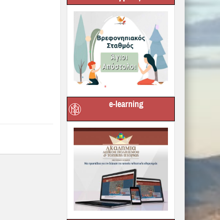
Next :
α είναι του λαού
ι της Εκκλησίας»
ς ο πατέρας του
άς Μητροπόλεως
Δημητριάδος
e-learning