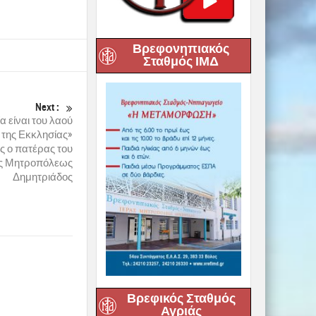
 σήμερα ο
Σεβ.
υρίου
. Η νέα
Βρεφονηπιακός
Σταθμός ΙΜΔ
σμού. Την
 πλήθος
ιέρωση στον Θεό
άζονται με το
ούν, για να
μος της
μόζει και σε
το πρόσωπο της
ς αγάπης, η
 στον δρόμο της
Βρεφικός Σταθμός
Αγριάς