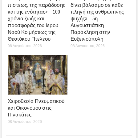
πίστεως, της παράδοσης
δίνει βάλσαμο σε κάθε
και της ενότητας» – 100
πληγή της ανθρώπινης
χρόνια ζωής και
ψυχής» – 5η
προσφοράς του Ιερού
Αυγουστιάτικη
Ναού Κοιμήσεως της
Παράκληση στην
Θεοτόκου Πτελεού
Ευξεινούπολη
08 Αυγούστου, 2026
08 Αυγούστου, 2026
Χειροθεσία Πνευματικού
και Οικονόμου στις
Πινακάτες
08 Αυγούστου, 2026