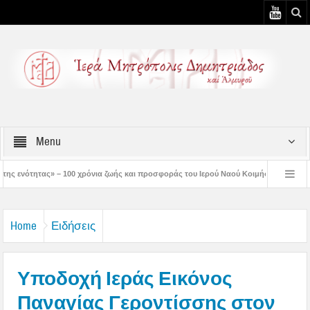
Menu
χρόνια ζωής και προσφοράς του Ιερού Ναού Κοιμήσεως της Θεοτόκου Πτελεού
Χριστός μάς έδειξε το μέλλον μας» – Με λαμπρότητα εορτάστηκε στον Βόλο η Μετα
Home
Ειδήσεις
Υποδοχή Ιεράς Εικόνος
Παναγίας Γεροντίσσης στον