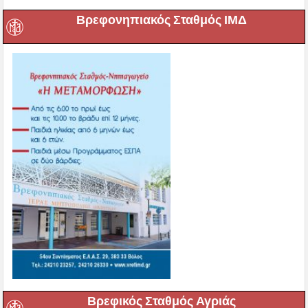
Βρεφονηπιακός Σταθμός ΙΜΔ
Βρεφικός Σταθμός Αγριάς