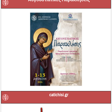
catichisi.gr