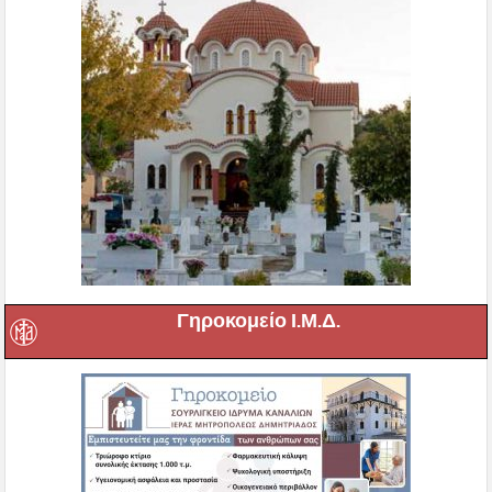
Γηροκομείο Ι.Μ.Δ.