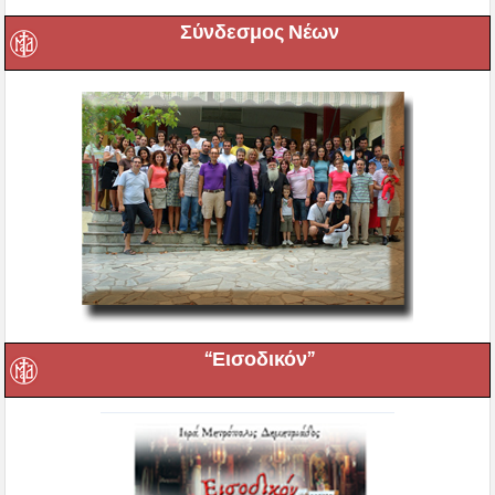
Σύνδεσμος Νέων
“Εισοδικόν”