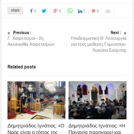
share
0
0
0
0
Previous :
Next :
Γ΄ Χαιρετισμοί – 2η
Yποδειγματική Θ. Λειτουργία
Ακολουθία Χαιρετισμών
για τους μαθητές Γυμνασίου-
Λυκείου Σούρπης
Related posts
Δημητριάδος Ιγνάτιος: «Ο
Δημητριάδος Ιγνάτιος: «Η
Ναός είναι ο τόπος της
Παναγία παρηγορεί και