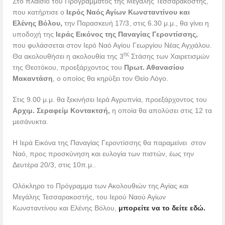
Στο πλαίσιο του Προγράμματος της Mεγάλης Τεσσαρακοστής,
που κατήρτισε o
Ιερός Ναός Αγίων Κωνσταντίνου και
Ελένης Βόλου,
την Παρασκευή 17/3, στις 6.30 μ.μ., θα γίνει η
υποδοχή της
Ιεράς Εικόνος της Παναγίας Γεροντίσσης,
που φυλάσσεται στον Ιερό Ναό Αγίου Γεωργίου Νέας Αγχιάλου.
ης
Θα ακολουθήσει η ακολουθία της 3
Στάσης των Χαιρετισμών
της Θεοτόκου, προεξάρχοντος του
Πρωτ. Αθανασίου
Μακαντάση
, ο οποίος θα κηρύξει τον Θείο Λόγο.
Στις 9.00 μ.μ. θα ξεκινήσει Ιερά Αγρυπνία, προεξάρχοντος του
Αρχιμ. Σεραφείμ Κοντακτσή,
η οποία θα απολύσει στις 12 τα
μεσάνυκτα.
Η Ιερά Εικόνα της Παναγίας Γεροντίσσης θα παραμείνει στον
Ναό, προς προσκύνηση και ευλογία των πιστών, έως την
Δευτέρα 20/3, στις 10π.μ..
Ολόκληρο το Πρόγραμμα των Ακολουθιών της Αγίας και
Μεγάλης Τεσσαρακοστής, του Ιερού Ναού Αγίων
Κωνσταντίνου και Ελένης Βόλου,
μπορείτε να το δείτε εδώ.