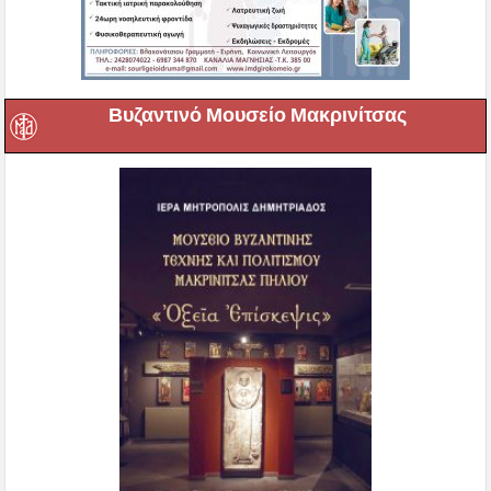
Βυζαντινό Μουσείο Μακρινίτσας