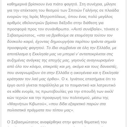
καθημερινά βρίσκουν ένα πιάτο φαγητό. Στη συνέχεια, μίλησε
για την επέκταση του θεσμού των Σπιτιών Γαλήνης σε πλειάδα
ενοριών της Ιεράς Μητροπόλεως, όπου ένας πολύ μεγάλος
αριθμός εθελοντριών βρίσκει διέξοδο στην διάθεση για
προσφορά προς τον συνάνθρωπο.
«Αυτό συνέβαλε»,
τόνισε ο
Σεβασμιώτατος,
«στο να βρεθούμε σε ετοιμότητα τούτον τον
δύσκολο καιρό, έχοντας δημιουργήσει περίπου τριάντα σημεία
προσφοράς φαγητού. Το ίδιο συμβαίνει σε όλη την Ελλάδα, με
αποτέλεσμα η Εκκλησία μας να μπορεί ν’ ανταποκρίνεται στις
αυξημένες ανάγκες της εποχής μας, γεγονός αναγνωρισμένο
από όλο τον κόσμο, επικριτές και μη, ακόμα και τους δανειστές,
που αναγνωρίζουν ότι στην Ελλάδα η οικογένεια και η Εκκλησία
κράτησαν τον λαό μας όρθιο».
Ο κ. Ιγνάτιος επεσήμανε ότι το
έργο αυτό γίνεται παράλληλα με το ποιμαντικό και λατρευτικό
σε κάθε ενορία, τις πρωτοβουλίες για την σπουδή των εκκλ/
κών τεχνών και την προαγωγή του πολιτισμού, μέσω της
«Μαγνήτων Κιβωτού»,
«που δίδει εξαιρετικό παρών στα
πολιτιστικά πράγματα του τόπου μας».
Ο Σεβασμιώτατος αναφέρθηκε στην φετινή θεματική του