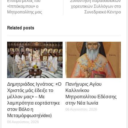
Επίτιμο μέλος του
Συνάντηση παραδοσιακών
«Ιππόκαμπου» ο
χορευτικών Συλλόγων στο
Μητροπολίτης μας
Συνεδριακό Κέντρο
Related posts
Δημητριάδος Ιγνάτιος: «Ο
Πανήγυρις Αγίου
Χριστός μάς έδειξε το
Καλλινίκου
μέλλον μας» – Με
Μητροπολίτου Εδέσσης
λαμπρότητα εορτάστηκε
στην Νέα Ιωνία
στον Βόλο η
06 Αυγούστου, 2026
Μεταμόρφωση(video)
06 Αυγούστου, 2026