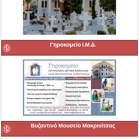
Γηροκομείο Ι.Μ.Δ.
Βυζαντινό Μουσείο Μακρινίτσας