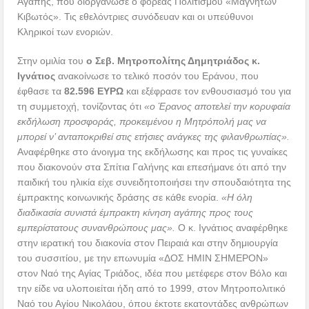
Αγάπης, που διοργάνωσε ο φορέας Πολιτισμού «Μαγνήτων
Κιβωτός». Τις εθελόντριες συνόδευαν και οι υπεύθυνοι
Κληρικοί των ενοριών.
Στην ομιλία του
ο Σεβ. Μητροπολίτης Δημητριάδος κ.
Ιγνάτιος
ανακοίνωσε το τελικό ποσόν του Εράνου, που
έφθασε τα
82.596 ΕΥΡΩ
και εξέφρασε τον ενθουσιασμό του για
τη συμμετοχή, τονίζοντας ότι
«ο Έρανος αποτελεί την κορυφαία
εκδήλωση προσφοράς, προκειμένου η Μητρόπολή μας να
μπορεί ν’ ανταποκριθεί στις ετήσιες ανάγκες της φιλανθρωπίας».
Αναφέρθηκε στο άνοιγμα της εκδήλωσης και προς τις γυναίκες
που διακονούν στα Σπίτια Γαλήνης και επεσήμανε ότι από την
παιδική του ηλικία είχε συνειδητοποιήσει την σπουδαιότητα της
έμπρακτης κοινωνικής δράσης σε κάθε ενορία.
«Η όλη
διαδικασία συνιστά έμπρακτη κίνηση αγάπης προς τους
εμπερίστατους συνανθρώπους μας».
Ο κ. Ιγνάτιος αναφέρθηκε
στην ιερατική του διακονία στον Πειραιά και στην δημιουργία
του συσσιτίου, με την επωνυμία «ΔΟΣ ΗΜΙΝ ΣΗΜΕΡΟΝ»
στον Ναό της Αγίας Τριάδος, ιδέα που μετέφερε στον Βόλο και
την είδε να υλοποιείται ήδη από το 1999, στον Μητροπολιτικό
Ναό του Αγίου Νικολάου, όπου έκτοτε εκατοντάδες ανθρώπων