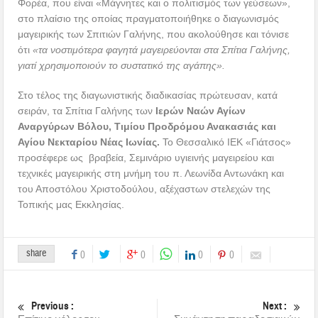
Φορέα, που είναι «Μάγνητες και ο πολιτισμός των γεύσεων»,
στο πλαίσιο της οποίας πραγματοποιήθηκε ο διαγωνισμός
μαγειρικής των Σπιτιών Γαλήνης, που ακολούθησε και τόνισε
ότι
«τα νοστιμότερα φαγητά μαγειρεύονται στα Σπίτια Γαλήνης,
γιατί χρησιμοποιούν το συστατικό της αγάπης».
Στο τέλος της διαγωνιστικής διαδικασίας πρώτευσαν, κατά
σειράν, τα Σπίτια Γαλήνης των
Ιερών Ναών Αγίων
Αναργύρων Βόλου, Τιμίου Προδρόμου Ανακασιάς και
Αγίου Νεκταρίου Νέας Ιωνίας.
Το Θεσσαλικό ΙΕΚ «Γιάτσος»
προσέφερε ως βραβεία, Σεμινάριο υγιεινής μαγειρείου και
τεχνικές μαγειρικής στη μνήμη του π. Λεωνίδα Αντωνάκη και
του Αποστόλου Χριστοδούλου, αξέχαστων στελεχών της
Τοπικής μας Εκκλησίας.
share
0
0
0
0
Previous :
Next :