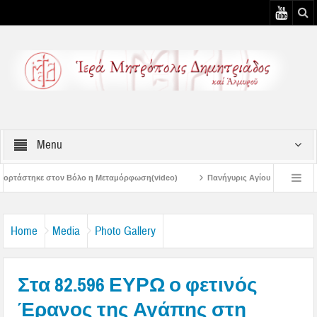
Menu
ο η Μεταμόρφωση(video)
Πανήγυρις Αγίου Καλλινίκου Μητροπολίτου Εδέσσης
Πανηγύρεις Μεταμορφώσεως – 4η Αυγουστιάτικη Παράκληση στην Μεταμόρ
Home
Media
Photo Gallery
Στα 82.596 ΕΥΡΩ ο φετινός
Έρανος της Αγάπης στη