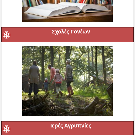
Σχολές Γονέων
Ιερές Αγρυπνίες