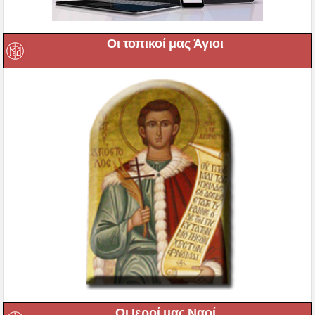
Οι τοπικοί μας Άγιοι
Οι Ιεροί μας Ναοί