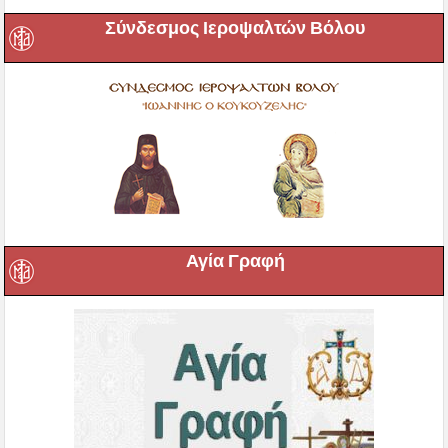
Σύνδεσμος Ιεροψαλτών Βόλου
Αγία Γραφή