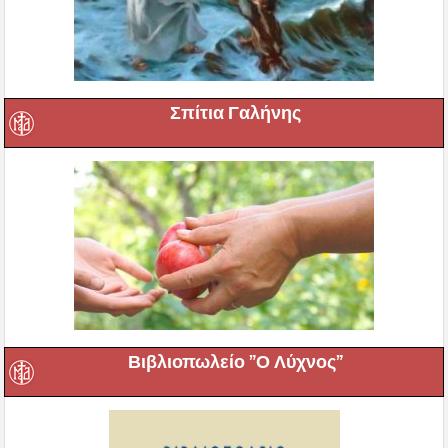
Σπίτια Γαλήνης
Βιβλιοπωλείο ”Ο Λύχνος”