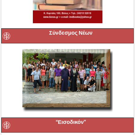
Σύνδεσμος Νέων
“Εισοδικόν”