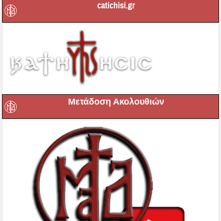
catichisi.gr
Μετάδοση Ακολουθιών