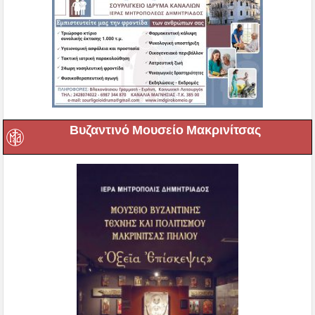
Βυζαντινό Μουσείο Μακρινίτσας