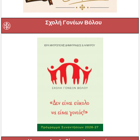
Σχολή Γονέων Βόλου