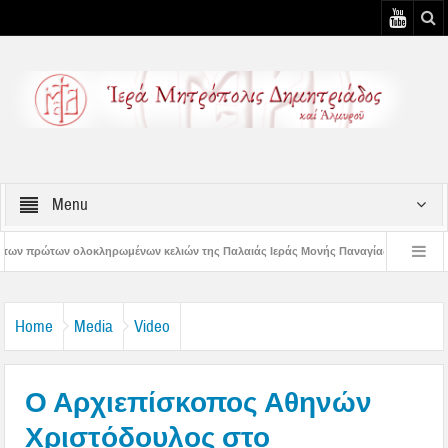
Menu
ων κελιών της Παλαιάς Ιεράς Μονής Παναγίας Κάτω Ξενιάς
Δημητριάδος Ιγν
δος Ιγνάτιος: «Ας βάλουμε την Παναγία οδηγό στη ζωή μας» – 1η Αυγουστιάτικη Π
Home
Media
Video
Ο Αρχιεπίσκοπος Αθηνών
Χριστόδουλος στο