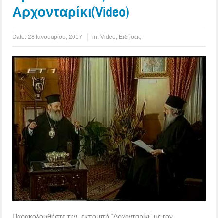
Αρχονταρίκι(Video)
Date:
28 Ιανουαρίου, 2017
in:
Video
,
Ειδήσεις
Παρακολουθήστε την εκπομπή “Αρχονταρίκι” με τον