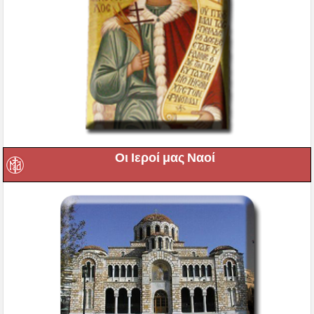
Οι Ιεροί μας Ναοί