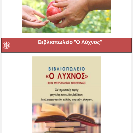
Βιβλιοπωλείο ”Ο Λύχνος”