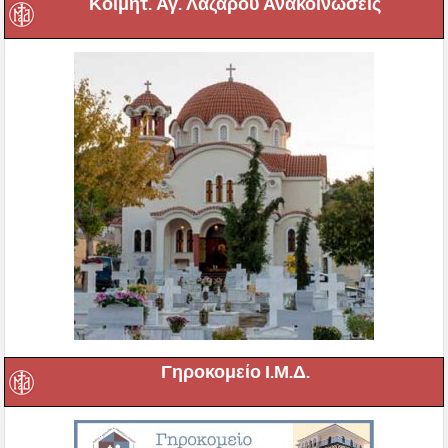
Κοιμητ. Αγ. Λαζάρου Ανακοινώσεις
Γηροκομείο Ι.Μ.Δ.