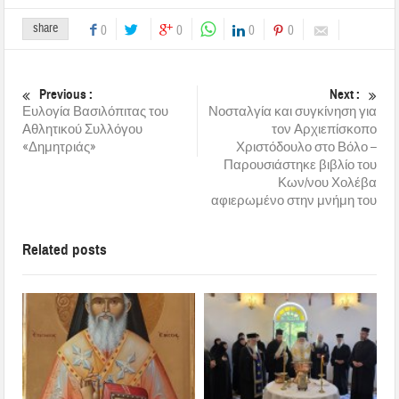
share
0
0
0
0
Previous :
Next :
Ευλογία Βασιλόπιτας του
Νοσταλγία και συγκίνηση για
Αθλητικού Συλλόγου
τον Αρχιεπίσκοπο
«Δημητριάς»
Χριστόδουλο στο Βόλο –
Παρουσιάστηκε βιβλίο του
Κων/νου Χολέβα
αφιερωμένο στην μνήμη του
Related posts