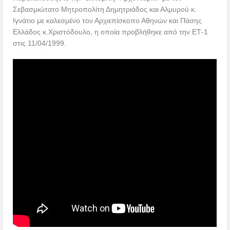
Σεβασμιώτατο Μητροπολίτη Δημητριάδος και Αλμυρού κ.
Ιγνάτιο με καλεσμένο τον Αρχιεπίσκοπο Αθηνών και Πάσης
Ελλάδος κ.Χριστόδουλο, η οποία προβλήθηκε από την ΕΤ-1
στις 11/04/1999.