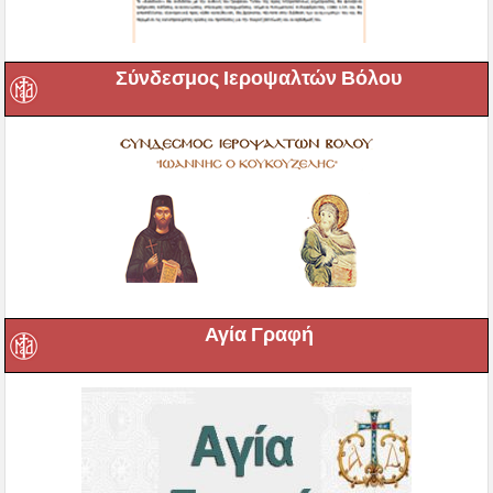
Σύνδεσμος Ιεροψαλτών Βόλου
Αγία Γραφή