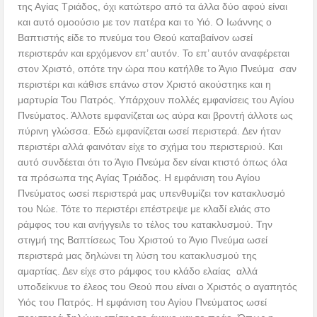
της Αγίας Τριάδος, όχι κατώτερο από τα άλλα δύο αφού είναι
και αυτό ομοούσιο με τον πατέρα και το Υιό. Ο Ιωάννης ο
Βαπτιστής είδε το πνεύμα του Θεού καταβαίνον ωσεί
περιστεράν και ερχόμενον επ’ αυτόν. Το επ’ αυτόν αναφέρεται
στον Χριστό, οπότε την ώρα που κατήλθε το Άγιο Πνεύμα σαν
περιστέρι και κάθισε επάνω στον Χριστό ακούστηκε και η
μαρτυρία Του Πατρός. Υπάρχουν πολλές εμφανίσεις του Αγίου
Πνεύματος. Άλλοτε εμφανίζεται ως αύρα και βροντή άλλοτε ως
πύρινη γλώσσα. Εδώ εμφανίζεται ωσεί περιστερά. Δεν ήταν
περιστέρι αλλά φαινόταν είχε το σχήμα του περιστεριού. Και
αυτό συνδέεται ότι το Άγιο Πνεύμα δεν είναι κτιστό όπως όλα
τα πρόσωπα της Αγίας Τριάδος. Η εμφάνιση του Αγίου
Πνεύματος ωσεί περιστερά μας υπενθυμίζει τον κατακλυσμό
του Νώε. Τότε το περιστέρι επέστρεψε με κλαδί ελιάς στο
ράμφος του και ανήγγειλε το τέλος του κατακλυσμού. Την
στιγμή της Βαπτίσεως Του Χριστού το Άγιο Πνεύμα ωσεί
περιστερά μας δηλώνει τη λύση του κατακλυσμού της
αμαρτίας. Δεν είχε στο ράμφος του κλάδο ελαίας αλλά
υποδείκνυε το έλεος του Θεού που είναι ο Χριστός ο αγαπητός
Υιός του Πατρός. Η εμφάνιση του Αγίου Πνεύματος ωσεί