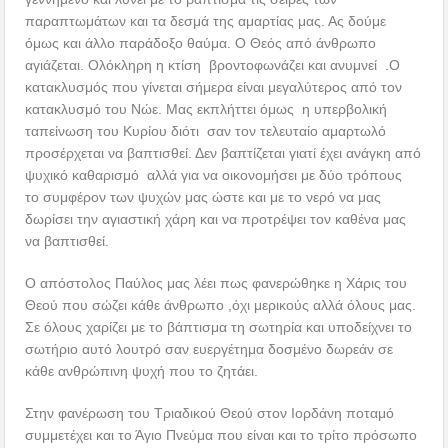
παραπτωμάτων και τα δεσμά της αμαρτίας μας. Ας δούμε
όμως και άλλο παράδοξο θαύμα. Ο Θεός από άνθρωπο
αγιάζεται. Ολόκληρη η κτίση βροντοφωνάζει και ανυμνεί .Ο
κατακλυσμός που γίνεται σήμερα είναι μεγαλύτερος από τον
κατακλυσμό του Νώε. Μας εκπλήττει όμως η υπερβολική
ταπείνωση του Κυρίου διότι σαν τον τελευταίο αμαρτωλό
προσέρχεται να βαπτισθεί. Δεν βαπτίζεται γιατί έχει ανάγκη από
ψυχικό καθαρισμό αλλά για να οικονομήσει με δύο τρόπους
το συμφέρον των ψυχών μας ώστε και με το νερό να μας
δωρίσει την αγιαστική χάρη και να προτρέψει τον καθένα μας
να βαπτισθεί.
Ο απόστολος Παύλος μας λέει πως φανερώθηκε η Χάρις του
Θεού που σώζει κάθε άνθρωπο ,όχι μερικούς αλλά όλους μας.
Σε όλους χαρίζει με το βάπτισμα τη σωτηρία και υποδείχνει το
σωτήριο αυτό λουτρό σαν ευεργέτημα δοσμένο δωρεάν σε
κάθε ανθρώπινη ψυχή που το ζητάει.
Στην φανέρωση του Τριαδικού Θεού στον Ιορδάνη ποταμό
συμμετέχει και το Άγιο Πνεύμα που είναι και το τρίτο πρόσωπο