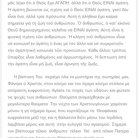
μ
ᾶ
ς λέγει
ὅ
τι
ὁ
Θεός
ἔ
χει ΑΓΑΠΗ,
ἀ
λλά
ὅ
τι
ὁ
Θεός ΕΙΝΑΙ
ἀ
γάπη.
Ἡ
ἀ
γάπη βιώνεται
ὡ
ς σχέση καί
ὁ
Θεός ΕΙΝΑΙ
ἀ
γάπη, γιατί δέν
ε
ἶ
ναι
ἕ
να,
ἀ
λλά τρία πρόσωπα. Α
ὐ
τή
ἡ
ἀ
λήθεια
ἔ
χει καίρια
σημασία γιά τή ζωή το
ῦ
ἀ
νθρώπου.
Ὁ
ἄ
νθρωπος,
ὁ
κατ’ ε
ἰ
κόνα
Θεο
ῦ
δημιουργημένος καλε
ῖ
ται νά ΕΙΝΑΙ
ἀ
γάπη. Α
ὐ
τή ε
ἶ
ναι
ἡ
φυσική σχέση τ
ῶ
ν
ἀ
νθρώπων.
Ἡ
κλήση το
ῦ
ἀ
νθρώπου ε
ἶ
ναι
νά κοινωνε
ῖ
ἐ
ν
ἀ
γάπη
ὁ
ἕ
νας μέ τόν
ἄ
λλο καί νά συγκροτο
ῦ
ν
τήν
ἀ
γαπητική κοινωνία τ
ῶ
ν προσώπων. Κάθε
ἄ
λλος τρόπος
ὕ
παρξης ε
ἶ
ναι λαθεμένος καί
ἀ
ρρωστημένος.
Ἡ
ἔ
κπτωση
ἀ
πό
τήν
ἀ
γάπη ε
ἶ
ναι μή ζωή, ε
ἶ
ναι
ἄ
ρνηση τ
ῆ
ς ζω
ῆ
ς.
Η βάπτιση Του περιέχει όλα τα μυστήρια της σωτηρίας μας.
Φάνηκε ο Χριστός στον κόσμο και τον άχαρο κόσμο στόλισε με
απέραντη ευφροσύνη. Αγίασε τις πηγές των υδάτων και φώτισε
τις ψυχές των ανθρώπων .Θαύματα αναμείχθηκαν με
μεγαλύτερα θαύματα .Την νύχτα των Χριστουγέννων χαιρόταν
μόνον η γη σήμερα όμως που εορτάζουμε τα Θεοφάνεια
ευφραίνεται μαζί της και η θάλασσα διότι μέσω του Ιορδάνη
λαμβάνει μέρος και αυτή στην ευλογία του αγιασμού. Σήμερα
τον βλέπουμε τέλειο άνθρωπο τέλειο Υιό από τέλειο Πατέρα
γεννημένο και λύνει με το βάπτισμα τις σειρές των