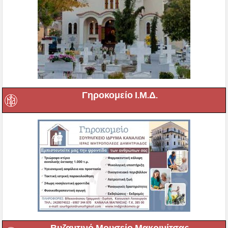
Γηροκομείο Ι.Μ.Δ.