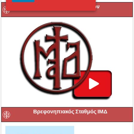
Μετάδοση Ακολουθιών
Βρεφονηπιακός Σταθμός ΙΜΔ