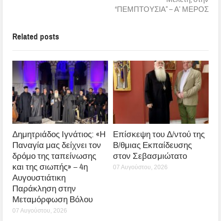
“ΠΕΜΠΤΟΥΣΙΑ” – Α’ ΜΕΡΟΣ
Related posts
Δημητριάδος Ιγνάτιος: «Η
Επίσκεψη του Δ/ντού της
Παναγία μας δείχνει τον
Β/θμιας Εκπαίδευσης
δρόμο της ταπείνωσης
στον Σεβασμιώτατο
και της σιωπής» – 4η
07 Αυγούστου, 2026
Αυγουστιάτικη
Παράκληση στην
Μεταμόρφωση Βόλου
07 Αυγούστου, 2026