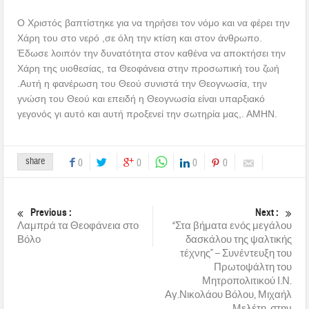
Ο Χριστός βαπτίστηκε για να τηρήσει τον νόμο και να φέρει την
Χάρη του στο νερό ,σε όλη την κτίση και στον άνθρωπο.
Ἐ
δωσε λοιπόν την δυνατότητα στον καθένα να αποκτήσει την
Χάρη της υιοθεσίας, τα Θεοφάνεια στην προσωπική του ζωή
.Αυτή η φανέρωση του Θεού συνιστά την Θεογνωσία, την
γνώση του Θεού και επειδή η Θεογνωσία είναι υπαρξιακό
γεγονός γι αυτό και αυτή προξενεί την σωτηρία μας,. ΑΜΗΝ.
share
0
0
0
0
Previous :
Next :
Λαμπρά τα Θεοφάνεια στο
“Στα βήματα ενός μεγάλου
Βόλο
δασκάλου της ψαλτικής
τέχνης” – Συνέντευξη του
Πρωτοψάλτη του
Μητροπολιτικού Ι.Ν.
Αγ.Νικολάου Βόλου, Μιχαήλ
Μελέτη, στην