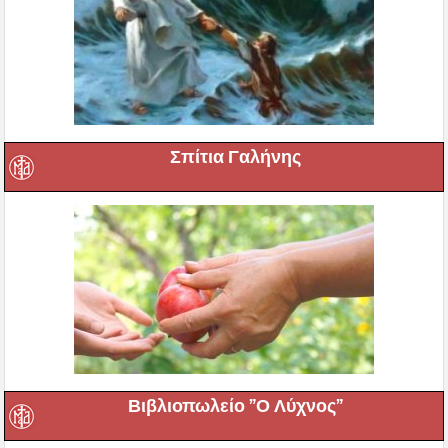
Σπίτια Γαλήνης
Βιβλιοπωλείο ”Ο Λύχνος”