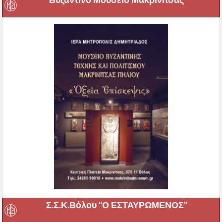
Βυζαντινό Μουσείο Μακρινίτσας
Σ.Σ.Κ.Βόλου “Ο ΕΣΤΑΥΡΩΜΕΝΟΣ”