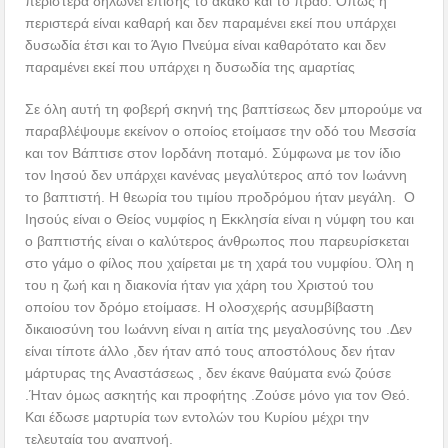
περιστερά δηλώνει επίσης το άκακο και το πράο. Όπως η
περιστερά είναι καθαρή και δεν παραμένει εκεί που υπάρχει
δυσωδία έτσι και το Άγιο Πνεύμα είναι καθαρότατο και δεν
παραμένει εκεί που υπάρχει η δυσωδία της αμαρτίας
Σε όλη αυτή τη φοβερή σκηνή της βαπτίσεως δεν μπορούμε να
παραβλέψουμε εκείνον ο οποίος ετοίμασε την οδό του Μεσσία
και τον Βάπτισε στον Ιορδάνη ποταμό. Σύμφωνα με τον ίδιο
τον Ιησού δεν υπάρχει κανένας μεγαλύτερος από τον Ιωάννη
το βαπτιστή. Η θεωρία του τιμίου προδρόμου ήταν μεγάλη. Ο
Ιησούς είναι ο Θείος νυμφίος η Εκκλησία είναι η νύμφη του και
ο βαπτιστής είναι ο καλύτερος άνθρωπος που παρευρίσκεται
στο γάμο ο φίλος που χαίρεται με τη χαρά του νυμφίου. Όλη η
του η ζωή και η διακονία ήταν για χάρη του Χριστού του
οποίου τον δρόμο ετοίμασε. Η ολοσχερής ασυμβίβαστη
δικαιοσύνη του Ιωάννη είναι η αιτία της μεγαλοσύνης του .Δεν
είναι τίποτε άλλο ,δεν ήταν από τους αποστόλους δεν ήταν
μάρτυρας της Αναστάσεως , δεν έκανε θαύματα ενώ ζούσε
.Ήταν όμως ασκητής και προφήτης .Ζούσε μόνο για τον Θεό.
Και έδωσε μαρτυρία των εντολών του Κυρίου μέχρι την
τελευταία του αναπνοή.