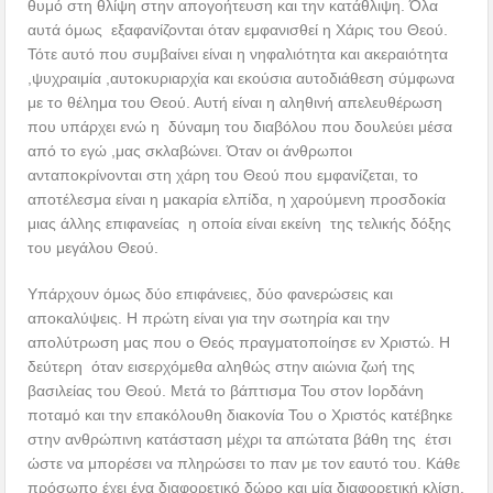
θυμό στη θλίψη στην απογοήτευση και την κατάθλιψη. Όλα
αυτά όμως εξαφανίζονται όταν εμφανισθεί η Χάρις του Θεού.
Τότε αυτό που συμβαίνει είναι η νηφαλιότητα και ακεραιότητα
,ψυχραιμία ,αυτοκυριαρχία και εκούσια αυτοδιάθεση σύμφωνα
με το θέλημα του Θεού. Αυτή είναι η αληθινή απελευθέρωση
που υπάρχει ενώ η δύναμη του διαβόλου που δουλεύει μέσα
από το εγώ ,μας σκλαβώνει. Όταν οι άνθρωποι
ανταποκρίνονται στη χάρη του Θεού που εμφανίζεται, το
αποτέλεσμα είναι η μακαρία ελπίδα, η χαρούμενη προσδοκία
μιας άλλης επιφανείας η οποία είναι εκείνη της τελικής δόξης
του μεγάλου Θεού.
Υπάρχουν όμως δύο επιφάνειες, δύο φανερώσεις και
αποκαλύψεις. Η πρώτη είναι για την σωτηρία και την
απολύτρωση μας που ο Θεός πραγματοποίησε εν Χριστώ. Η
δεύτερη όταν εισερχόμεθα αληθώς στην αιώνια ζωή της
βασιλείας του Θεού. Μετά το βάπτισμα Του στον Ιορδάνη
ποταμό και την επακόλουθη διακονία Του ο Χριστός κατέβηκε
στην ανθρώπινη κατάσταση μέχρι τα απώτατα βάθη της έτσι
ώστε να μπορέσει να πληρώσει το παν με τον εαυτό του. Κάθε
πρόσωπο έχει ένα διαφορετικό δώρο και μία διαφορετική κλίση.