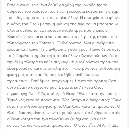
Όποιο και αν είναι έχει δοθεί για χάρη της οικοδομής του
σώματος του Χριστού που είναι η εκκλησία καθώς και για χάρη
του εξαγιασμού και της σωτηρίας όλων. Η σωτηρία που φέρνει
η Χάρις του Θεού με την εμφάνισή της είναι το να μπορέσουν
όλοι οι άνθρωποι να πράξουν αγαθά έργα που ο ίδιος ο
Χριστός έκανε και έτσι να φτάσουν στο μέτρο της ηλικίας του
πληρώματος του Χριστού.
Ὁ
ἄ
νθρωπος,
ὅ
λοι ο
ἱ
ἄ
νθρωποι
ἔ
χουμε κάτι κοινό. Τήν
ἀ
νθρώπινη φύση μας. Πάνω δέ σέ α
ὐ
τό
τό δεδομένο στηρίζεται
ἡ
ἰ
σοτιμία
ὅ
λων τ
ῶ
ν
ἀ
νθρώπων.
Ἀ
πό
τήν
ἄ
λλη πλευρά τό κάθε συγκεκριμένο
ἀ
νθρώπινο πρόσωπο
ε
ἶ
ναι μοναδικό καί
ἀ
νεπανάληπτο.
Ἡ
κοινή, λοιπόν,
ἀ
νθρώπινη
φύση μας
ὑ
ποστασιάζεται σέ πλ
ῆ
θος
ἀ
νθρώπινων
προσώπων. Γιατί
ὅ
μως
ὑ
πάρχουμε μέ α
ὐ
τό τόν τρόπο; Γιατί
α
ὐ
τό ε
ἶ
ναι τό
ἀ
ρχέτυπο μας. Ε
ἴ
μαστε κατ’ ε
ἰ
κόνα Θεο
ῦ
δημιουργημένοι. Π
ῶ
ς
ὑ
πάρχει
ὁ
Θεός:
Ἕ
νας κατά τήν ο
ὐ
σία,
Τριαδικός κατά τά πρόσωπα. Π
ῶ
ς
ὑ
πάρχει
ὁ
ἄ
νθρωπος:
Ἕ
νας
κατά τήν
ἀ
νθρώπινη φύση, πολλαπλο
ῦ
ς κατά τά πρόσωπα.
Ὁ
Θεός, λοιπόν, ε
ἶ
ναι κοινωνία προσώπων καί
ὁ
ἄ
νθρωπος στήν
α
ὐ
θεντικότητά του
ἔ
χει πλασθε
ῖ
νά ζε
ῖ
ὄ
χι
ἀ
τομικά
ἀ
λλά
κοινωνικά,
ὡ
ς κοινωνία προσώπων.
Ὁ
Θεός ε
ἶ
ναι ΑΓΑΠΗ. Δέν