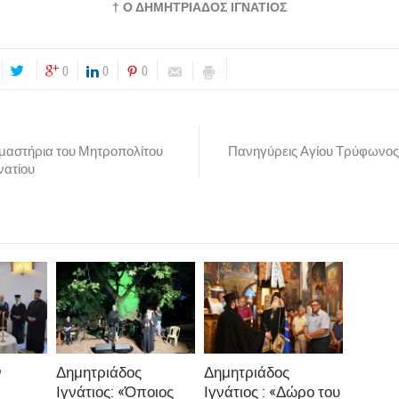
† Ο ΔΗΜΗΤΡΙΑΔΟΣ ΙΓΝΑΤΙΟΣ
0
0
0
μαστήρια του Μητροπολίτου
Πανηγύρεις Αγίου Τρύφωνος
νατίου
ν
Δημητριάδος
Δημητριάδος
Ιγνάτιος: «Όποιος
Ιγνάτιος : «Δώρο του