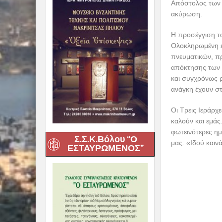
Απόστολος των Ε
ακύρωση.
Η προσέγγιση το
Ολοκληρωμένη ε
πνευματικών, π
απόκτησης των 
και συγχρόνως ρ
ανάγκη έχουν στι
Οι Τρεις Ιεράρχ
καλούν και εμάς
φωτεινότερες ημ
Σ.Σ.Κ.Βόλου “Ο
μας: «Ιδού καιν
ΕΣΤΑΥΡΩΜΕΝΟΣ”