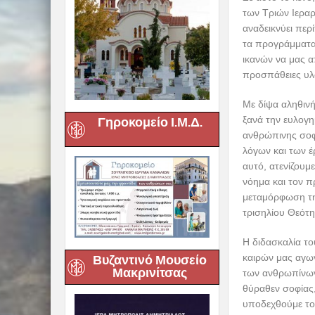
των Τριών Ιεραρ
αναδεικνύει περ
τα προγράμματα
ικανών να μας α
προσπάθειες υ
Με δίψα αληθινή
ξανά την ευλογη
Γηροκομείο Ι.Μ.Δ.
ανθρώπινης σοφί
λόγων και των 
αυτό, ατενίζουμ
νόημα και τον 
μεταμόρφωση της
τρισηλίου Θεότη
Η διδασκαλία το
καιρών μας αγων
Βυζαντινό Μουσείο
Μακρινίτσας
των ανθρωπίνων
θύραθεν σοφίας,
υποδεχθούμε το 