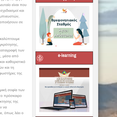
ευταίο είναι που
 σχεδιασμοί και
εμπνευστών,
γοποιήσουν σε
νακαλύπτουμε
υγκρότησης,
 καταγραφή των
e-learning
ς, μέσα από
και καθοριστικό
ν και τη
 φωστήρες της
σμική σοφία των
 το πρόσκαιρο
όκτησης της
ν να
ε, όπως λέει ο