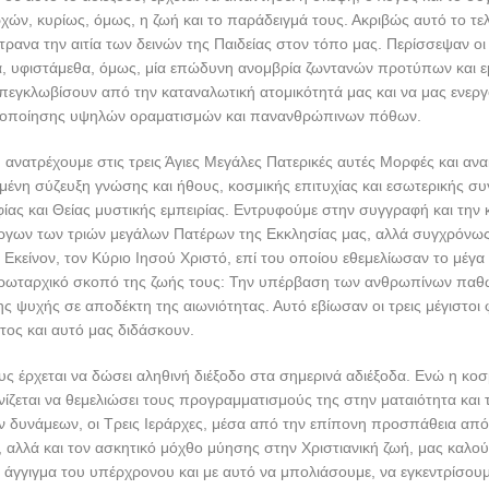
χών, κυρίως, όμως, η ζωή και το παράδειγμά τους. Ακριβώς αυτό το τελ
ίτρανα την αιτία των δεινών της Παιδείας στον τόπο μας. Περίσσεψαν οι
, υφιστάμεθα, όμως, μία επώδυνη ανομβρία ζωντανών προτύπων και 
πεγκλωβίσουν από την καταναλωτική ατομικότητά μας και να μας ενερ
λοποίησης υψηλών οραματισμών και πανανθρώπινων πόθων.
 ανατρέχουμε στις τρεις Άγιες Μεγάλες Πατερικές αυτές Μορφές και α
μένη σύζευξη γνώσης και ήθους, κοσμικής επιτυχίας και εσωτερικής σ
ας και Θείας μυστικής εμπειρίας. Εντρυφούμε στην συγγραφή και την
έργων των τριών μεγάλων Πατέρων της Εκκλησίας μας, αλλά συγχρόνω
ε Εκείνον, τον Κύριο Ιησού Χριστό, επί του οποίου εθεμελίωσαν το μέγα 
πρωταρχικό σκοπό της ζωής τους: Την υπέρβαση των ανθρωπίνων παθώ
 ψυχής σε αποδέκτη της αιωνιότητας. Αυτό εβίωσαν οι τρεις μέγιστοι
τος και αυτό μας διδάσκουν.
υς έρχεται να δώσει αληθινή διέξοδο στα σημερινά αδιέξοδα. Ενώ η κο
ίζεται να θεμελιώσει τους προγραμματισμούς της στην ματαιότητα και
 δυνάμεων, οι Τρεις Ιεράρχες, μέσα από την επίπονη προσπάθεια απ
 αλλά και τον ασκητικό μόχθο μύησης στην Χριστιανική ζωή, μας καλού
άγγιγμα του υπέρχρονου και με αυτό να μπολιάσουμε, να εγκεντρίσουμ