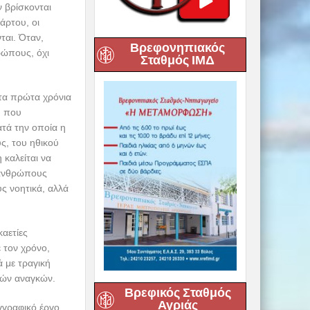
 βρίσκονται
άρτου, οι
ται. Όταν,
Βρεφονηπιακός
ρώπους, όχι
Σταθμός ΙΜΔ
στα πρώτα χρόνια
, που
τά την οποία η
ς, του ηθικού
 καλείται να
 ανθρώπους
ς νοητικά, αλλά
καετίες
ε τον χρόνο,
 με τραγική
κών αναγκών.
Βρεφικός Σταθμός
Αγριάς
υγγραφικό έργο