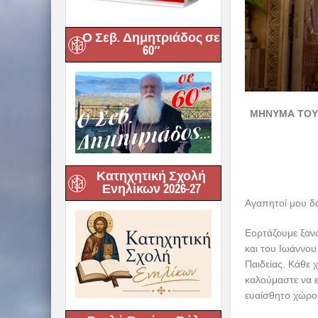
Ο Σεβ. Δημητριάδος σε
60″
ΜΗΝΥΜΑ ΤΟΥ 
Κατηχητική Σχολή
Ενηλίκων 2026-27
Αγαπητοί μου δά
Εορτάζουμε ξαν
και του Ιωάννου
Παιδείας. Κάθε 
καλούμαστε να ε
ευαίσθητο χώρο 