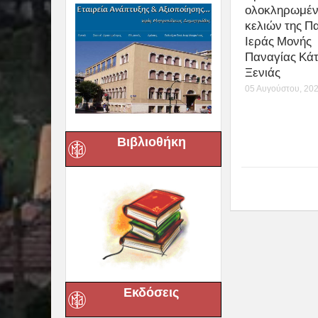
ολοκληρωμέ
κελιών της Π
Ιεράς Μονής
Παναγίας Κά
Ξενιάς
05 Αυγούστου, 20
Βιβλιοθήκη
Εκδόσεις