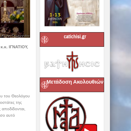
catichisi.gr
κ. ΙΓΝΑΤΙΟΥ,
Μετάδοση Ακολουθιών
ου του Θεολόγου
ροστάτες της
ς αποδίδονται,
όσο αυτό