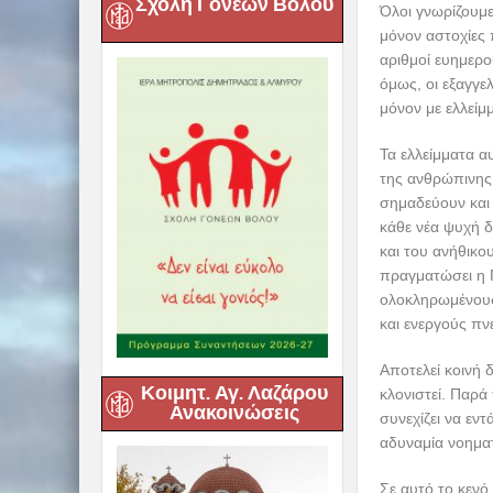
Σχολή Γονέων Βόλου
Όλοι γνωρίζουμ
μόνον αστοχίες
αριθμοί ευημερο
όμως, οι εξαγγε
μόνον με ελλείμμ
Τα ελλείμματα α
της ανθρώπινης 
σημαδεύουν και 
κάθε νέα ψυχή δ
και του ανήθικο
πραγματώσει η 
ολοκληρωμένους,
και ενεργούς πν
Αποτελεί κοινή 
Κοιμητ. Αγ. Λαζάρου
κλονιστεί. Παρά 
Ανακοινώσεις
συνεχίζει να εν
αδυναμία νοηματ
Σε αυτό το κενό