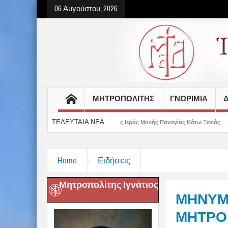
06 Αυγούστου, 2026
ΜΗΤΡΟΠΟΛΙΤΗΣ
ΓΝΩΡΙΜΙΑ
Δ
ΤΕΛΕΥΤΑΙΑ ΝΕΑ
 κελιών της Παλαιάς Ιεράς Μονής Παναγίας Κάτω Ξενιάς
Δημητριάδος Ιγνά
Home
Ειδήσεις
Μητροπολίτης Ιγνάτιος
ΜΗΝΥΜ
ΜΗΤΡΟ