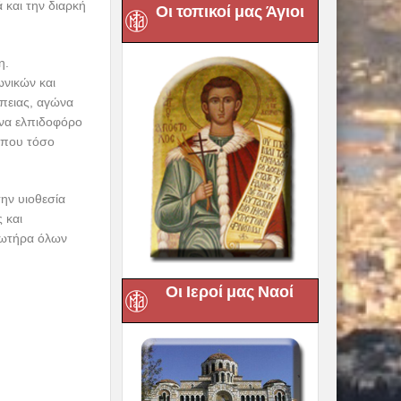
 και την διαρκή
Οι τοπικοί μας Άγιοι
η.
νικών και
πειας, αγώνα
ώνα ελπιδοφόρο
, που τόσο
την υιοθεσία
 και
 Σωτήρα όλων
Οι Ιεροί μας Ναοί