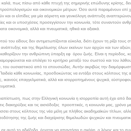
ε καλά, πως πίσω από κάθε πτυχή της σημερινής επώδυνης κρίσης, δεν
 προϋπολογισμών και οικονομικών μέτρων. Όσο αυτά παραμένουν επί χ
ύν και οι ελπίδες για μία αόριστη και γενικόλογη ανάπτυξη αναπτερώνον
λίες και οι υποσχέσεις προσεγγίσουν την κοινωνία, τότε συναντούν ανθ
ατα οικονομικά, αλλά και πνευματικά, ηθικά και αξιακά.
υτού του είδους δεν αντιμετωπίζονται εύκολα, διότι έχουν τη ρίζα τους 
ανάπτυξης και της θεμελίωσης όλων εκείνων των αρχών και των αξιών
καθορίζουν την ανθρώπινη ύπαρξη εφ όρου ζωής. Είναι η περίοδος, κα
ιαμορφώνεται και επιλέγει το κριτήριο μεταξύ του σωστού και του λάθου
υ, του ουσιαστικού από το επουσιώδες. Αυτήν ακριβώς την διαμόρφωση
Παιδεία κάθε κοινωνίας, προσδοκώντας να εντάξει στους κόλπους της
 ικανούς επαγγελματικά, αλλά και ισορροπημένους ψυχικά, εύστροφου
ευματικά.
διαπίστωση, πως στην Ελληνική κοινωνία η ισορροπία αυτή έχει από δε
τις διακηρύξεις και τις αισιόδοξες προοπτικές, η κοινωνία μας, χρόνο μ
τάσσει στους κόλπους της νέα μέλη με πλήθος ακαδημαϊκών τίτλων, αλλά
οδότησης της ζωής και διαχείρισης θεμελιωδών ψυχικών και πνευματι
, σε αυτό το αδιέξοδο, έρχεται να απαντήσει η σκέψη, ο λόγος και το σ