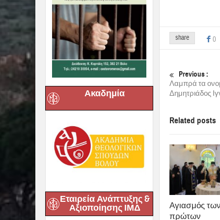
share
0
Previous :
Λαμπρά τα ονο
Ακαδημία
Δημητριάδος Ιγ
Related posts
Εταιρεία Ανάπτυξης &
Αγιασμός τω
Αξιοποίησης ΙΜΔ
πρώτων