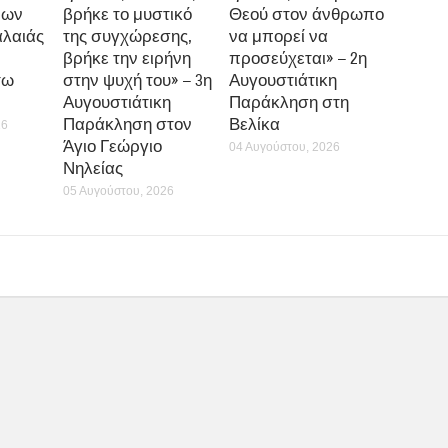
νων
βρήκε το μυστικό
Θεού στον άνθρωπο
αλαιάς
της συγχώρεσης,
να μπορεί να
βρήκε την ειρήνη
προσεύχεται» – 2η
τω
στην ψυχή του» – 3η
Αυγουστιάτικη
Αυγουστιάτικη
Παράκληση στη
Παράκληση στον
Βελίκα
26
Άγιο Γεώργιο
04 Αυγούστου, 2026
Νηλείας
05 Αυγούστου, 2026