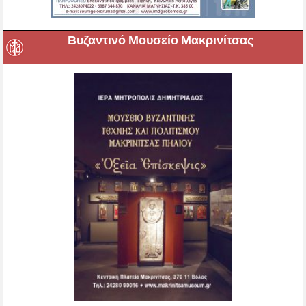
Βυζαντινό Μουσείο Μακρινίτσας