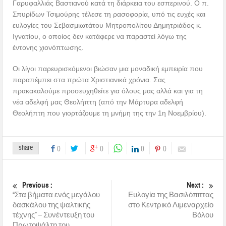
Γαρυφαλλιάς Βαστιανού κατά τη διάρκεια του εσπερινού. Ο π.
Σπυρίδων Τσιμούρης τέλεσε τη ρασοφορία, υπό τις ευχές και
ευλογίες του Σεβασμιωτάτου Μητροπολίτου Δημητριάδος κ.
Ιγνατίου, ο οποίος δεν κατάφερε να παραστεί λόγω της
έντονης χιονόπτωσης.
Οι λίγοι παρευρισκόμενοι βιώσαν μια μοναδική εμπειρία που
παραπέμπει στα πρώτα Χριστιανικά χρόνια. Σας
πρακακαλούμε προσευχηθείτε για όλους μας αλλά και για τη
νέα αδελφή μας Θεολήπτη (από την Μάρτυρα αδελφή
Θεολήπτη που γιορτάζουμε τη μνήμη της την 1η Νοεμβρίου).
share
0
0
0
0
Previous :
Next :
“Στα βήματα ενός μεγάλου
Ευλογία της Βασιλόπιττας
δασκάλου της ψαλτικής
στο Κεντρικό Λιμεναρχείο
τέχνης” – Συνέντευξη του
Βόλου
Πρωτοψάλτη του