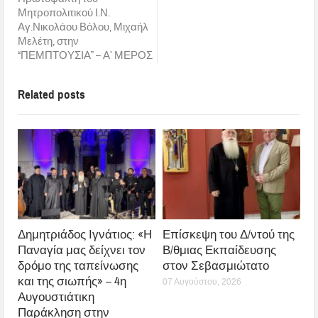
Μητροπολιτικού Ι.Ν.
Αγ.Νικολάου Βόλου, Μιχαήλ
Μελέτη, στην
“ΠΕΜΠΤΟΥΣΙΑ” – Α’ ΜΕΡΟΣ
Related posts
Δημητριάδος Ιγνάτιος: «Η
Επίσκεψη του Δ/ντού της
Παναγία μας δείχνει τον
Β/θμιας Εκπαίδευσης
δρόμο της ταπείνωσης
στον Σεβασμιώτατο
και της σιωπής» – 4η
07 Αυγούστου, 2026
Αυγουστιάτικη
Παράκληση στην