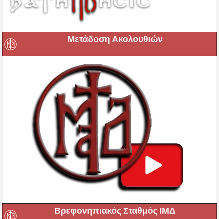
Μετάδοση Ακολουθιών
Βρεφονηπιακός Σταθμός ΙΜΔ