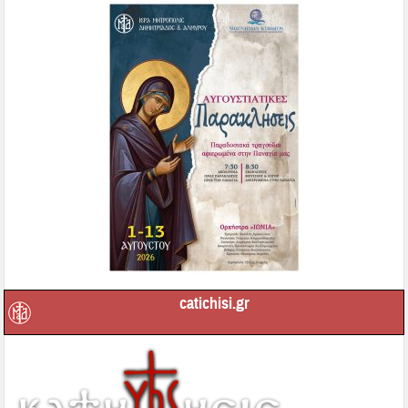
catichisi.gr