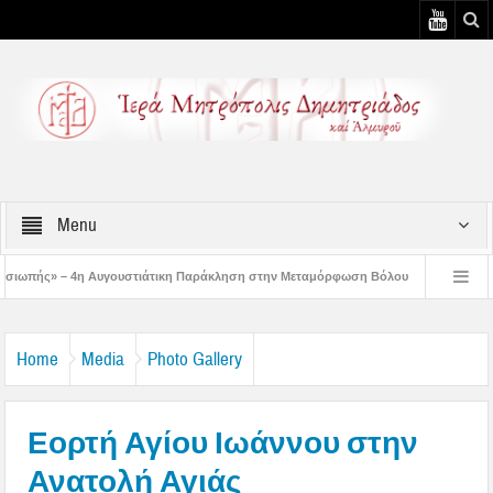
Menu
στιάτικη Παράκληση στην Μεταμόρφωση Βόλου
Επίσκεψη του Δ/ντού της Β/θμ
3η Αυγουστιάτικη Παράκληση στον Άγιο Γεώργιο Νηλείας
Δημητριάδος Ιγνάτι
Home
Media
Photo Gallery
Εορτή Αγίου Ιωάννου στην
Ανατολή Αγιάς