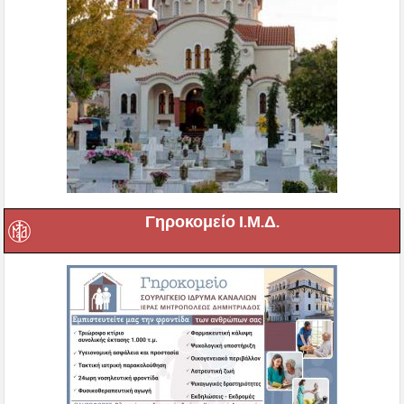
Γηροκομείο Ι.Μ.Δ.