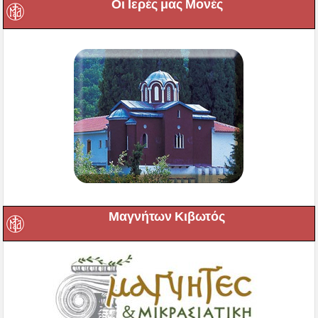
Οι Ιερές μας Μονές
Μαγνήτων Κιβωτός