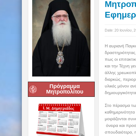
Μητροπο
Εφημερ
Date:
20 Ιουνίου, 
Η αυριανή Παγκό
δραστηριότητας,
πως οι επιτακτι
και την Τέχνη γε
άλλης χρεωκοπία
διαρκώς, περιορ
Πρόγραμμα
υλικές μόνον αν
Μητροπολίτου
δημιουργικότητα
Στο πέρασμα τω
καθημερινότητα 
μοιράζονται συν
όνειρα και προσδ
σπουδαιότερο, η