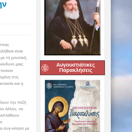
ην
πινης
λήθεια είναι
 με τη μουσική,
 κίνδυνο μιας
Αυγουστιάτικες
Παρακλήσεις
τενεύει
σμένη στις
ντασία και η
λουν την πεζή
ον άλλον, να
διαπλάθουν
το
ι συγ-κίνησε με