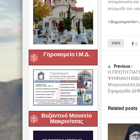
απομόνωση και ο
απομυζά τον νε
«Δημοκρατία»,
share
0
Γηροκομείο Ι.Μ.Δ.
Previous :
Η ΠΡΩΤΗ ΠΑ
ΨΗΦΙΑΚΗ ΒΙΒΛ
Μητροπολίτη Δη
Εφημερίδα Δ
Related posts
Βυζαντινό Μουσείο
Μακρινίτσας