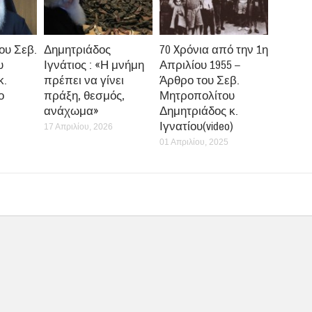
ου Σεβ.
Δημητριάδος
70 Xρόνια από την 1η
υ
Ιγνάτιος : «Η μνήμη
Απριλίου 1955 –
κ.
πρέπει να γίνει
Άρθρο του Σεβ.
ο
πράξη, θεσμός,
Μητροπολίτου
ανάχωμα»
Δημητριάδος κ.
Ιγνατίου(video)
17 Απριλίου, 2026
01 Απριλίου, 2025