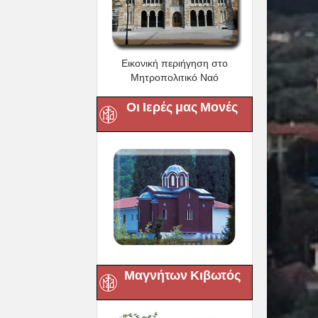
Εικονική περιήγηση στο
Μητροπολιτικό Ναό
Οι Ιερές μας Μονές
Μαγνήτων Κιβωτός