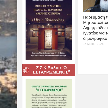
Παρέμβαση τ
Μητροπολίτο
Δημητριάδος 
Ιγνατίου για τ
δημογραφικό
15 Μαΐου, 2026
Σ.Σ.Κ.Βόλου “Ο
ΕΣΤΑΥΡΩΜΕΝΟΣ”