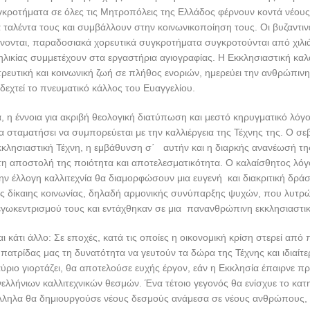
υγκροτήματα σε όλες τις Μητροπόλεις της Ελλάδος φέρνουν κοντά νέο
 ταλέντα τους και συμβάλλουν στην κοινωνικοποίηση τους. Οι βυζαντιν
νονται, παραδοσιακά χορευτικά συγκροτήματα συγκροτούνται από χιλιά
λικίας συμμετέχουν στα εργαστήρια αγιογραφίας. Η Εκκλησιαστική καλ
ρευτική και κοινωνική ζωή σε πλήθος ενοριών, ημερεύει την ανθρώπινη
 δεχτεί το πνευματικό κάλλος του Ευαγγελίου.
α, η έννοια για ακριβή θεολογική διατύπωση και μεστό κηρυγματικό λόγ
να σταματήσει να συμπορεύεται με την καλλιέργεια της Τέχνης της. Ο σ
κλησιαστική Τέχνη, η εμβάθυνση σ΄ αυτήν και η διαρκής ανανέωσή τη
 αποστολή της ποιότητα και αποτελεσματικότητα. Ο καλαίσθητος λόγ
ν έλλογη καλλιτεχνία θα διαμορφώσουν μια ευγενή και διακριτική δρά
ς δίκαιης κοινωνίας, δηλαδή αρμονικής συνύπαρξης ψυχών, που λυτρ
εγωκεντρισμού τους και εντάχθηκαν σε μια πανανθρώπινη εκκλησιαστι
ι κάτι άλλο: Σε εποχές, κατά τις οποίες η οικονομική κρίση στερεί από
ατρίδας μας τη δυνατότητα να γευτούν τα δώρα της Τέχνης και ιδιαίτε
ύριο γιορτάζει, θα αποτελούσε ευχής έργον, εάν η Εκκλησία έπαιρνε π
ελλήνιων καλλιτεχνικών θεσμών. Ένα τέτοιο γεγονός θα ενίσχυε το κατ
λληλα θα δημιουργούσε νέους δεσμούς ανάμεσα σε νέους ανθρώπους,