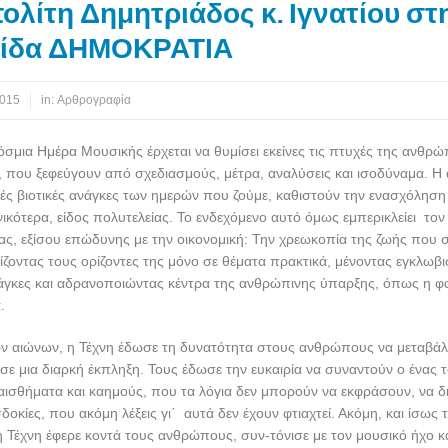
λίτη Δημητριάδος κ. Ιγνατίου στ
ίδα ΔΗΜΟΚΡΑΤΙΑ
2015
in:
Αρθρογραφία
σμια Ημέρα Μουσικής έρχεται να θυμίσει εκείνες τις πτυχές της ανθρώ
 που ξεφεύγουν από σχεδιασμούς, μέτρα, αναλύσεις και ισοδύναμα. Η α
κές βιοτικές ανάγκες των ημερών που ζούμε, καθιστούν την ενασχόληση
νικότερα, είδος πολυτελείας. Το ενδεχόμενο αυτό όμως εμπερικλείει τον
ς, εξίσου επώδυνης με την οικονομική: Την χρεωκοπία της ζωής που σ
ίζοντας τους ορίζοντες της μόνο σε θέματα πρακτικά, μένοντας εγκλωβι
άγκες και αδρανοποιώντας κέντρα της ανθρώπινης ύπαρξης, όπως η φα
.
ν αιώνων, η Τέχνη έδωσε τη δυνατότητα στους ανθρώπους να μεταβάλ
σε μια διαρκή έκπληξη. Τους έδωσε την ευκαιρία να συναντούν ο ένας τ
αισθήματα και καημούς, που τα λόγια δεν μπορούν να εκφράσουν, να 
οκίες, που ακόμη λέξεις γι΄ αυτά δεν έχουν φτιαχτεί. Ακόμη, και ίσως 
 Τέχνη έφερε κοντά τους ανθρώπους, συν-τόνισε με τον μουσικό ήχο κα