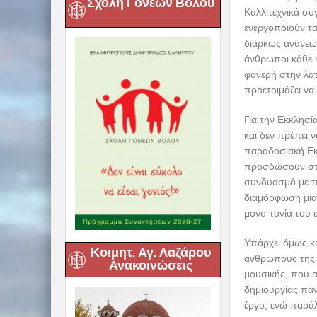
Σχολή Γονέων Βόλου
Καλλιτεχνικά σ
ενεργοποιούν τα
διαρκώς ανανεώ
άνθρωποι κάθε η
φανερή στην λατ
προετοιμάζει να
Για την Εκκλησί
και δεν πρέπει 
παραδοσιακή Εκ
προσδώσουν στη
συνδυασμό με τη
διαμόρφωση μια
μονο-τονία του 
Υπάρχει όμως κα
Κοιμητ. Αγ. Λαζάρου
ανθρώπους της π
Ανακοινώσεις
μουσικής, που α
δημιουργίας παν
έργο, ενώ παρά