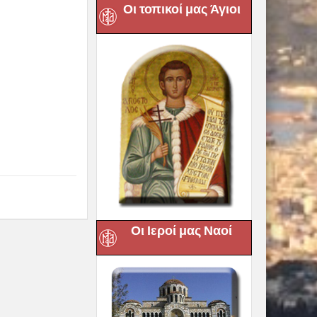
Οι τοπικοί μας Άγιοι
Οι Ιεροί μας Ναοί