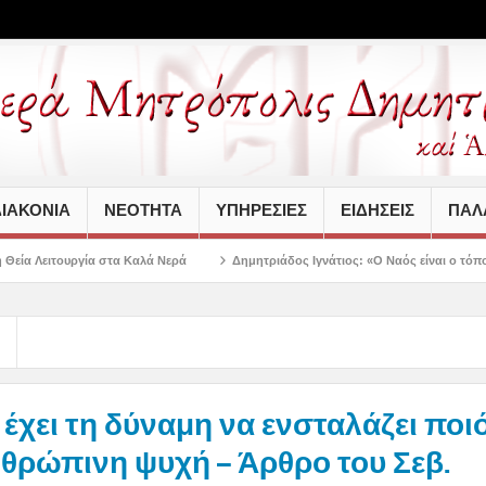
ΙΑΚΟΝΙΑ
ΝΕΟΤΗΤΑ
ΥΠΗΡΕΣΙΕΣ
ΕΙΔΗΣΕΙΣ
ΠΑΛΑ
τα Καλά Νερά
Δημητριάδος Ιγνάτιος: «Ο Ναός είναι ο τόπος της πίστεως, τη
 έχει τη δύναμη να ενσταλάζει ποι
θρώπινη ψυχή – Άρθρο του Σεβ.