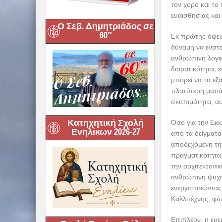
τον χορό και τ
ευαισθησίας και
Ο Σεβ. Δημητριάδος σε
60″
Εκ πρώτης όψεως
δύναμη να ενστα
ανθρώπινη λογι
διορατικότητα, 
μπορεί να τα εξ
πλατύτερη ματιά 
σκοπιμότητα, α
Κατηχητική Σχολή
Όσο για την Εκκ
Ενηλίκων 2026-27
από τα δείγματα 
αποδεχόμενη τη
πραγματικότητα,
την αρχιτεκτονικ
ανθρώπινη ψυχή
ενεργοποιώντας
Καλλιτέχνης, φύ
Επιπλέον, η ευε