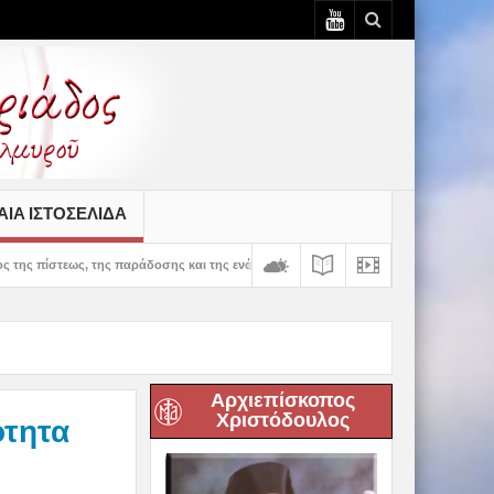
ΙΆ ΙΣΤΟΣΕΛΊΔΑ
ς παράδοσης και της ενότητας» – 100 χρόνια ζωής και προσφοράς του Ιερού Ναού Κ
Αρχιεπίσκοπος
Χριστόδουλος
ότητα