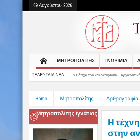
09 Αυγούστου, 2026
ΜΗΤΡΟΠΟΛΙΤΗΣ
ΓΝΩΡΙΜΙΑ
Δ
ΤΕΛΕΥΤΑΙΑ ΝΕΑ
με προετοιμασμένοι στο Πάσχα του καλοκαιριού» – Αρχιερατική Θεία Λειτουργία σ
Home
Μητροπολίτης
Αρθρογραφία
Μητροπολίτης Ιγνάτιος
Η τέχνη
στην αν