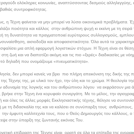
ο τραγούδι ολόκληρες κοινωνίες, αναπτύσσοντας δεσμούς αλληλεγγύης,
 βαθιάς συντροφικότητας.
, η Τέχνη φαίνεται να μην μπορεί να λύσει οικονομικά προβλήματα. Έχ
λάζει ποιότητα και κάλλος στην ανθρώπινη ψυχή κι εκείνη με τη σειρά τ
κή τη δυνατότητα να πραγματοποιεί ευρύτερους συλλογισμούς, εμπλου
ενσυναίσθηση, αισιοδοξία και αποφασιστικότητα. Όλα αυτά τα χαρακτηρι
ασφαλίσει μια απλή εφαρμογή λογιστικών στόχων. Η Τέχνη είναι σε θέσ
στη ζωή και να διαποτίζει ακόμη και τις πιο «ξερές» διαδικασίες με νό
υτό δηλαδή που ονομάζουμε «πνευματικότητα».
λησία, δεν μπορεί κανείς να βρει πιο πλήρη απεικόνιση της δικής της 
της Τέχνης της, με υλικό τον ήχο, την ύλη και το χρώμα. Η θεολογία τη
ν αδυναμία της λογικής και του ανθρώπινου λόγου να εκφράσουν μια 
 βρήκε στην Τέχνη ένα κορυφαίο συνεργάτη. Με το μέλος, την αγιογραφ
ή και όλες τις άλλες μορφές Εκκλησιαστικής τέχνης, θέλησε να συντονίσ
 με τη διδασκαλία της και να καλέσει σε συνύπαρξη τους ανθρώπους,
 την έμφυτη καλλιτεχνία τους, που ο Θεός-Δημιουργός του κάλλους, ο
τεψε στην ύπαρξη της ζωντανής εικόνας Του.
ργετική επίδραση της Τέχνης είναι ορατή σε όλα τα επίπεδα της ενορια