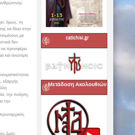
 ανθρώπινης
ει, όμως, τη
ης να δίνει στην
τισμένους με
catichisi.gr
στικά δεν
η να προσφέρει
ημα και ανώτερη
πνευματικότητας
ς, εξαρχής
Μετάδοση Ακολουθιών
άλλη
ία, την ποίηση,
ει την
 πρωταρχικός
κής ζωής.