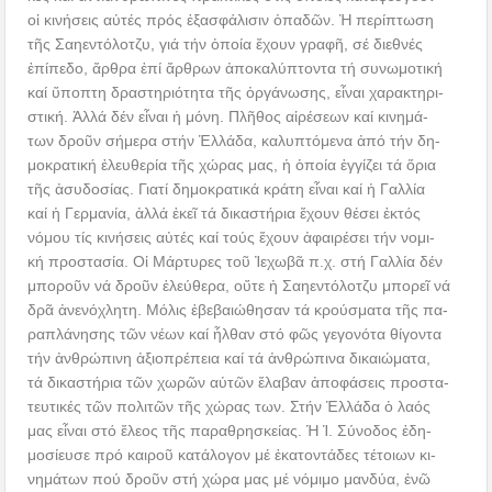
οἱ κινήσεις αὐτές πρός ἐξασφάλισιν ὀπαδῶν. Ἡ περίπτωση
τῆς Σαηεντόλοτζυ, γιά τήν ὁποία ἔχουν γραφῆ, σέ διεθνές
ἐπίπεδο, ἄρθρα ἐπί ἄρθρων ἀποκαλύπτοντα τή συνωμοτική
καί ὕποπτη δραστηριότητα τῆς ὀργάνωσης, εἶναι χαρακτηρι-
στική. Ἀλλά δέν εἶναι ἡ μόνη. Πλῆθος αἱρέσεων καί κινημά-
των δροῦν σήμερα στήν Ἑλλάδα, καλυπτόμενα ἀπό τήν δη-
μοκρατική ἐλευθερία τῆς χώρας μας, ἡ ὁποία ἐγγίζει τά ὅρια
τῆς ἀσυδοσίας. Γιατί δημοκρατικά κράτη εἶναι καί ἡ Γαλλία
καί ἡ Γερμανία, ἀλλά ἐκεῖ τά δικαστήρια ἔχουν θέσει ἐκτός
νόμου τίς κινήσεις αὐτές καί τούς ἔχουν ἀφαιρέσει τήν νομι-
κή προστασία. Οἱ Μάρτυρες τοῦ Ἰεχωβᾶ π.χ. στή Γαλλία δέν
μποροῦν νά δροῦν ἐλεύθερα, οὔτε ἡ Σαηεντόλοτζυ μπορεῖ νά
δρᾶ ἀνενόχλητη. Μόλις ἐβεβαιώθησαν τά κρούσματα τῆς πα-
ραπλάνησης τῶν νέων καί ἦλθαν στό φῶς γεγονότα θίγοντα
τήν ἀνθρώπινη ἀξιοπρέπεια καί τά ἀνθρώπινα δικαιώματα,
τά δικαστήρια τῶν χωρῶν αὐτῶν ἔλαβαν ἀποφάσεις προστα-
τευτικές τῶν πολιτῶν τῆς χώρας των. Στήν Ἑλλάδα ὁ λαός
μας εἶναι στό ἔλεος τῆς παραθρησκείας. Ἡ Ἱ. Σύνοδος ἐδη-
μοσίευσε πρό καιροῦ κατάλογον μέ ἑκατοντάδες τέτοιων κι-
νημάτων πού δροῦν στή χώρα μας μέ νόμιμο μανδύα, ἐνῶ