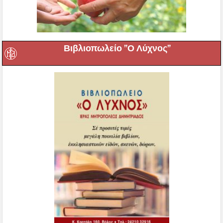
Βιβλιοπωλείο ”Ο Λύχνος”