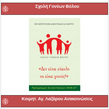
Σχολή Γονέων Βόλου
Κοιμητ. Αγ. Λαζάρου Ανακοινώσεις