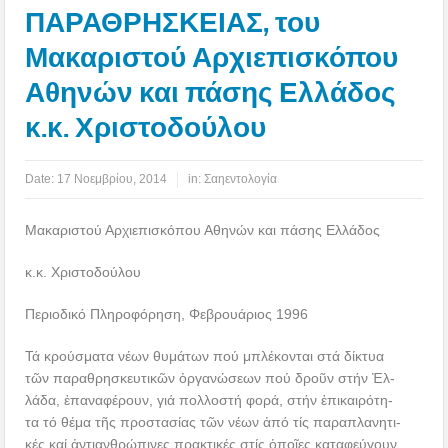
ΠΑΡΑΘΡΗΣΚΕΙΑΣ, του
Μακαριστού Αρχιεπισκόπου
Αθηνών και πάσης Ελλάδος
κ.κ. Χριστοδούλου
Date:
17 Νοεμβρίου, 2014
in:
Σαηεντολογία
Μακαριστού Αρχιεπισκόπου Αθηνών και πάσης Ελλάδος
κ.κ. Χριστοδούλου
Περιοδικό Πληροφόρηση, Φεβρουάριος 1996
Τά κρούσματα νέων θυμάτων πού μπλέκονται στά δίκτυα
τῶν παραθρησκευτικῶν ὀργανώσεων πού δροῦν στήν Ἑλ-
λάδα, ἐπαναφέρουν, γιά πολλοστή φορά, στήν ἐπικαιρότη-
τα τό θέμα τῆς προστασίας τῶν νέων ἀπό τίς παραπλανητι-
κές καί ἀντιανθρώπινες πρακτικές στίς ὁποῖες καταφεύγουν