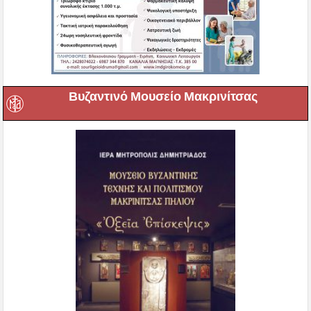
Βυζαντινό Μουσείο Μακρινίτσας