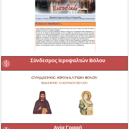
Σύνδεσμος Ιεροψαλτών Βόλου
Αγία Γραφή