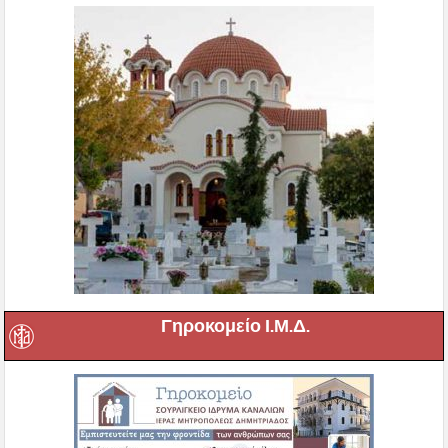
Γηροκομείο Ι.Μ.Δ.