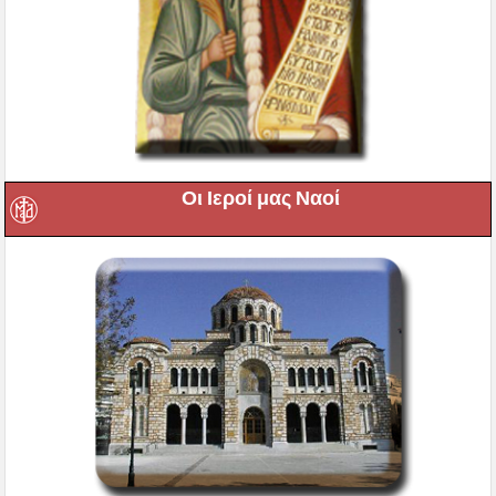
Οι Ιεροί μας Ναοί