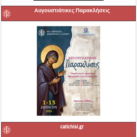
Αυγουστιάτικες Παρακλήσεις
catichisi.gr