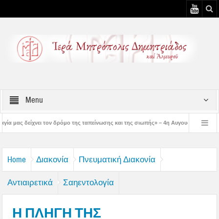
Menu
ρόμο της ταπείνωσης και της σιωπής» – 4η Αυγουστιάτικη Παράκληση στην Μεταμόρ
 3η Αυγουστιάτικη Παράκληση στον Άγιο Γεώργιο Νηλείας
Δημητριάδος Ιγνάτι
Home
Διακονία
Πνευματική Διακονία
Αντιαιρετικά
Σαηεντολογία
Η ΠΛΗΓΗ ΤΗΣ