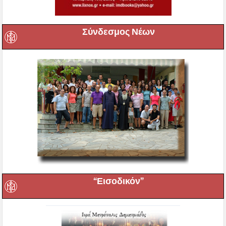
Σύνδεσμος Νέων
“Εισοδικόν”