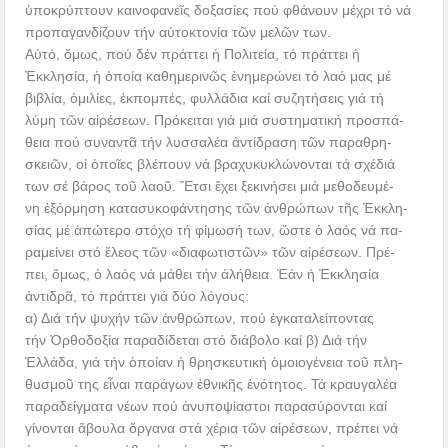
ὑποκρύπτουν καινοφανεῖς δοξασίες πού φθάνουν μέχρι τό νά
προπαγανδίζουν τήν αὐτοκτονία τῶν μελῶν των.
Αὐτό, ὅμως, πού δέν πράττει ἡ Πολιτεία, τό πράττει ἡ
Ἐκκλησία, ἡ ὁποία καθημερινῶς ἐνημερώνει τό λαό μας μέ
βιβλία, ὁμιλίες, ἐκπομπές, φυλλάδια καί συζητήσεις γιά τή
λύμη τῶν αἱρέσεων. Πρόκειται γιά μιά συστηματική προσπά-
θεια πού συναντᾶ τήν λυσσαλέα ἀντίδραση τῶν παραθρη-
σκειῶν, οἱ ὁποῖες βλέπουν νά βραχυκυκλώνονται τά σχέδιά
των σέ βάρος τοῦ λαοῦ. Ἔτσι ἔχει ξεκινήσει μιά μεθοδευμέ-
νη ἐξόρμηση κατασυκοφάντησης τῶν ἀνθρώπων τῆς Ἐκκλη-
σίας μέ ἀπώτερο στόχο τή φίμωσή των, ὥστε ὁ λαός νά πα-
ραμείνει στό ἔλεος τῶν «διαφωτιστῶν» τῶν αἱρέσεων. Πρέ-
πει, ὅμως, ὁ λαός νά μάθει τήν ἀλήθεια. Ἐάν ἡ Ἐκκλησία
ἀντιδρᾶ, τό πράττει γιά δύο λόγους:
α) Διά τήν ψυχήν τῶν ἀνθρώπων, πού ἐγκαταλείποντας
τήν Ὀρθοδοξία παραδίδεται στό διάβολο καί β) Διά τήν
Ἑλλάδα, γιά τήν ὁποίαν ἡ θρησκευτική ὁμοιογένεια τοῦ πλη-
θυσμοῦ της εἶναι παράγων ἐθνικῆς ἑνότητος. Τά κραυγαλέα
παραδείγματα νέων πού ἀνυποψίαστοι παρασύρονται καί
γίνονται ἄβουλα ὄργανα στά χέρια τῶν αἱρέσεων, πρέπει νά