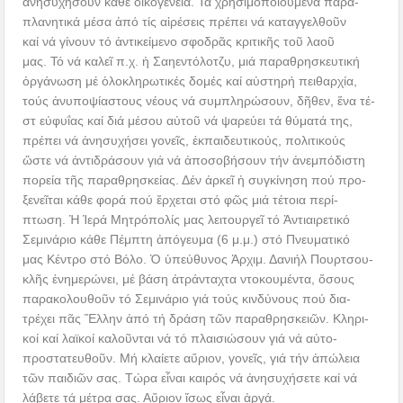
ἀνησυχήσουν κάθε οἰκογένεια. Τά χρησιμοποιούμενα παρα-
πλανητικά μέσα ἀπό τίς αἱρέσεις πρέπει νά καταγγελθοῦν
καί νά γίνουν τό ἀντικείμενο σφοδρᾶς κριτικῆς τοῦ λαοῦ
μας. Τό νά καλεῖ π.χ. ἡ Σαηεντόλοτζυ, μιά παραθρησκευτική
ὀργάνωση μέ ὁλοκληρωτικές δομές καί αὐστηρή πειθαρχία,
τούς ἀνυποψίαστους νέους νά συμπληρώσουν, δῆθεν, ἕνα τέ-
στ εὐφυΐας καί διά μέσου αὐτοῦ νά ψαρεύει τά θύματά της,
πρέπει νά ἀνησυχήσει γονεῖς, ἐκπαιδευτικούς, πολιτικούς
ὥστε νά ἀντιδράσουν γιά νά ἀποσοβήσουν τήν ἀνεμπόδιστη
πορεία τῆς παραθρησκείας. Δέν ἀρκεῖ ἡ συγκίνηση πού προ-
ξενεῖται κάθε φορά πού ἔρχεται στό φῶς μιά τέτοια περί-
πτωση. Ἡ Ἱερά Μητρόπολίς μας λειτουργεῖ τό Ἀντιαιρετικό
Σεμινάριο κάθε Πέμπτη ἀπόγευμα (6 μ.μ.) στό Πνευματικό
μας Κέντρο στό Βόλο. Ὁ ὑπεύθυνος Ἀρχιμ. Δανιήλ Πουρτσου-
κλῆς ἐνημερώνει, μέ βάση ἀτράνταχτα ντοκουμέντα, ὅσους
παρακολουθοῦν τό Σεμινάριο γιά τούς κινδύνους πού δια-
τρέχει πᾶς Ἕλλην ἀπό τή δράση τῶν παραθρησκειῶν. Κληρι-
κοί καί λαϊκοί καλοῦνται νά τό πλαισιώσουν γιά νά αὐτο-
προστατευθοῦν. Μή κλαίετε αὔριον, γονεῖς, γιά τήν ἀπώλεια
τῶν παιδιῶν σας. Τώρα εἶναι καιρός νά ἀνησυχήσετε καί νά
λάβετε τά μέτρα σας. Αὔριον ἴσως εἶναι ἀργά.