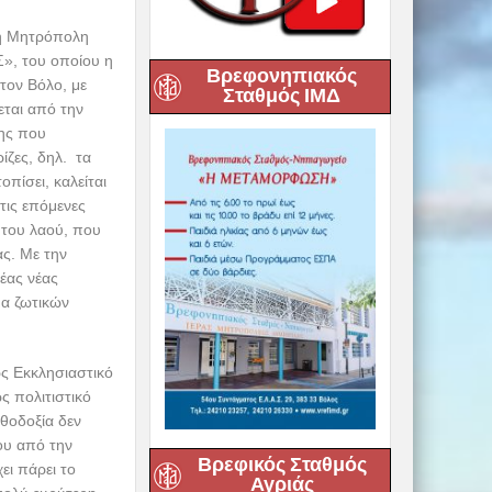
ι η Μητρόπολη
», του οποίου η
Βρεφονηπιακός
τον Βόλο, με
Σταθμός ΙΜΔ
εται από την
νης που
ρίζες, δηλ. τα
πίσει, καλείται
στις επόμενες
 του λαού, που
ας. Με την
ρέας νέας
μα ζωτικών
ώς Εκκλησιαστικό
ς πολιτιστικό
θοδοξία δεν
ου από την
Βρεφικός Σταθμός
ει πάρει το
Αγριάς