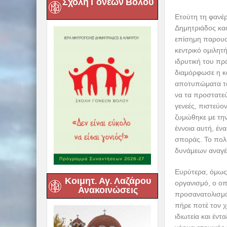
Σχολή Γονέων Βόλου
Ετούτη τη φανέρ
Δημητριάδος κα
επίσημη παρουσί
κεντρικό ομιλητ
ιδρυτική του πρά
διαμόρφωσε η κ
αποτυπώματα το
να τα προστατεύ
γενεές, πιστεύο
ζυμώθηκε με την
έννοια αυτή, έν
σποράς. Το πολι
δυνάμεων αναγέν
Ευρύτερα, όμως,
Κοιμητ. Αγ. Λαζάρου
οργανισμό, ο οπ
Ανακοινώσεις
προσανατολισμό
πήρε ποτέ τον χ
ιδιωτεία και έν