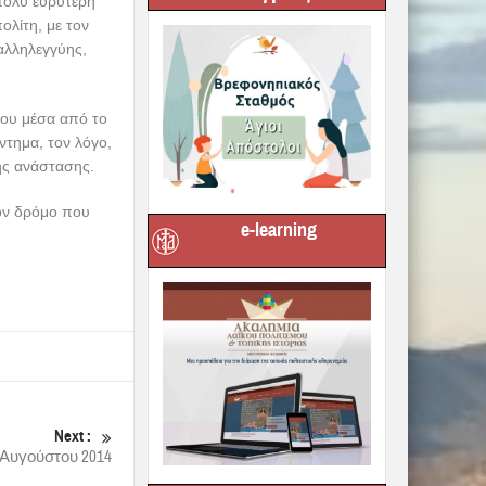
 πολύ ευρύτερη
ολίτη, με τον
αλληλεγγύης,
που μέσα από το
ντημα, τον λόγο,
ης ανάστασης.
ον δρόμο που
e-learning
Next :
 Αυγούστου 2014