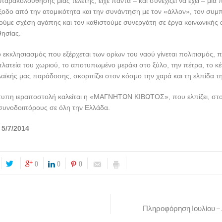
παρακολούθησης μιας τελετής, είχε πάντα – και συνεχίζει να έχει – μια
ξοδο από την ατομικότητα και την συνάντηση με τον «άλλον», τον συμπ
ύμε σχέση αγάπης και τον καθιστούμε συνεργάτη σε έργα κοινωνικής 
θησίας.
ο εκκλησιασμός που εξέρχεται των ορίων του ναού γίνεται πολιτισμός, 
λατεία του χωριού, το αποτυπωμένο μεράκι στο ξύλο, την πέτρα, το κέ
λαϊκής μας παράδοσης, σκορπίζει στον κόσμο την χαρά και τη ελπίδα τ
ιότυπη ιεραποστολή καλείται η «ΜΑΓΝΗΤΩΝ ΚΙΒΩΤΟΣ», που ελπίζει, στ
 συνοδοιπόρους σε όλη την Ελλάδα.
 5/7/2014
0
0
0
Πληροφόρηση Ιουλίου –