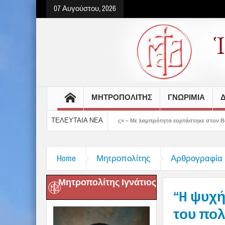
07 Αυγούστου, 2026
ΜΗΤΡΟΠΟΛΙΤΗΣ
ΓΝΩΡΙΜΙΑ
Δ
ΤΕΛΕΥΤΑΙΑ ΝΕΑ
 μάς έδειξε το μέλλον μας» – Με λαμπρότητα εορτάστηκε στον Βόλο η Μεταμόρφωση
Home
Μητροπολίτης
Αρθρογραφία
Μητροπολίτης Ιγνάτιος
“H ψυχή
του πολ