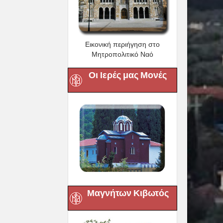
Εικονική περιήγηση στο
Μητροπολιτικό Ναό
Οι Ιερές μας Μονές
Μαγνήτων Κιβωτός