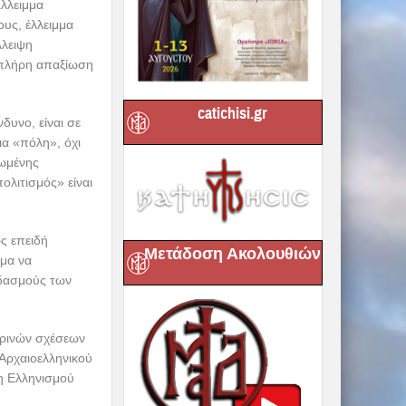
Έλλειμμα
ους, έλλειμμα
λλειψη
ν πλήρη απαξίωση
catichisi.gr
δυνο, είναι σε
ια «πόλη», όχι
νωμένης
ολιτισμός» είναι
ώς επειδή
Μετάδοση Ακολουθιών
σμα να
αδασμούς των
ερινών σχέσεων
 Αρχαιοελληνικού
η Ελληνισμού