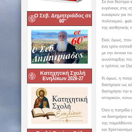
Σε ένα δεύτερο 
ευγένειας στις 
ευκαιριών για π
Ο Σεβ. Δημητριάδος σε
60″
πολιτισμού, φαί
της αισθητικής 
Εκεί, όμως, που
ένα τρίτο επίπε
με την έννοια τ
συνύπαρξης πολι
ο τρόπος να ζή
Κατηχητική Σχολή
Ενηλίκων 2026-27
Κι όμως, η πατρ
διατήρησε ως κό
διατηρήσει την 
ιστορικών, κοιν
Όσο η πατρίδα 
να διατηρήσει κ
της παρελθόντο
και Χριστιανισμο