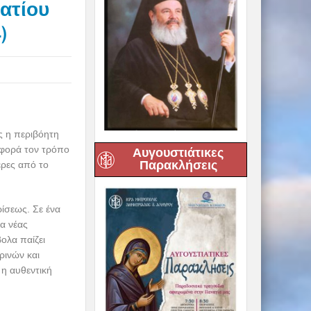
νατίου
)
ς η περιβόητη
αφορά τον τρόπο
Αυγουστιάτικες
Παρακλήσεις
ερες από το
ρίσεως. Σε ένα
α νέας
ολα παίζει
ρινών και
 η αυθεντική