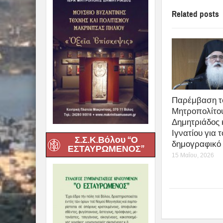
Related posts
Παρέμβαση τ
Μητροπολίτο
Δημητριάδος 
Ιγνατίου για τ
Σ.Σ.Κ.Βόλου “Ο
δημογραφικό
ΕΣΤΑΥΡΩΜΕΝΟΣ”
15 Μαΐου, 2026