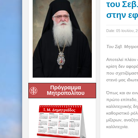
του Σεβ
στην εφ
Date:
05 Ιουλίου, 
Του Σεβ. Μητροπ
Αποτελεί πλέον
κρίση δεν αφορ
που σχετιζόμαστ
στενό μας ιδιωτ
Πρόγραμμα
Μητροπολίτου
Όπως και αν ενν
πρώτο επίπεδο, 
καλλιτεχνικής δ
καθοριστικό ρόλ
μίζερων, αναζήτ
καλλιτεχνία.