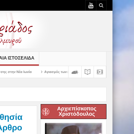
ΙΆ ΙΣΤΟΣΕΛΊΔΑ
Αγιασμός των πρώτων ολοκληρωμένων κελιών της Παλαιάς Ιεράς Μονής Παν
Αρχιεπίσκοπος
Χριστόδουλος
σθησία
 Άρθρο