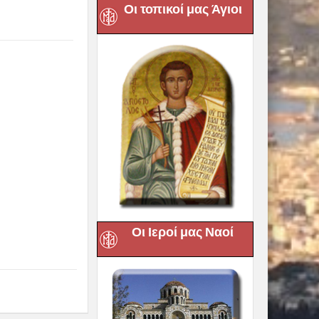
Οι τοπικοί μας Άγιοι
Οι Ιεροί μας Ναοί