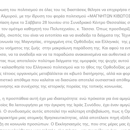
ωση του πολιτισμού σε όλες του τις διαστάσεις θέλησε να επιχειρήσε
ι Αλμυρού, με την ίδρυση του φορέα πολιτισμού «ΜΑΓΝΗΤΩΝ ΚΙΒΩΤΟΣ
αση έγινε το Σάββατο 28 Ιουνίου στο Συνεδριακό Κέντρο Θεσσαλίας σ
ή τον ομότιμο καθηγητή του Πολυτεχνείου, κ. Τάσσιο. Όπως προσδιορίζ
ξη, σκοπός του είναι να εντοπίσει και να αναδείξει τα δείγματα της Τέχ
οινωνία της Μ
αγνησίας, στηριγμένη στις Ορθόδοξες και Ελληνικές της 
υ νοήματος της ζωής στην μακραίωνη παράδοση της. Και αφού τα εντο
σει, να τα αναδείξει και να τα παραδώσει ανακαινισμένα και αυθεντικά 
ντας πως αποτελούν πολύτιμα δείγματα της ομορφιάς της ψυχής αυτού
 καλαισθησία του Ελληνικού πολιτισμού και το ήθος της Ορθοδοξίας μ
ας τέτοιος οργανισμός μεταβάλλεται σε κιβωτό διατήρησης, αλλά και φο
τιστικό απόθεμα που καλείται να διασώσει αποτελεί ουσιαστικά απόθε
νησης και συνέχισης της ιστορικής πορείας της τοπικής κοινωνίας.
 η προσπάθεια αυτή έχει μια ιδιαιτερότητα: ενώ πρόκειται για ένα αμιγ
οίος θα λειτουργήσει με την έγκριση της Ιεράς Συνόδου, έχει έναν αμιγώ
. Ο συνδυασμός αυτός αποτελεί την καλύτερη επιβεβαίωση, πως η Ορ
αρακτήρα μιας ατομικής θρησκευτικότητας, αλλά αποτέλεσε πηγή εξόδ
ταξη σε κοινωνία προσώπων. Ο Εκκλησιασμός της, που στις μέρες μας έχ