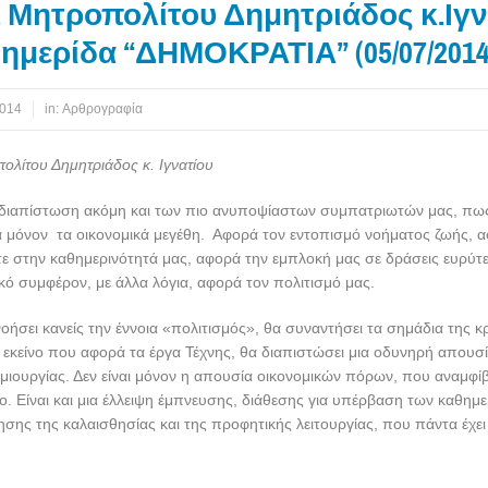
. Μητροπολίτου Δημητριάδος κ.Ιγ
ημερίδα “ΔΗΜΟΚΡΑΤΙΑ” (05/07/2014
2014
in:
Αρθρογραφία
ολίτου Δημητριάδος κ. Ιγνατίου
 διαπίστωση ακόμη και των πιο ανυποψίαστων συμπατριωτών μας, πω
ά μόνον τα οικονομικά μεγέθη. Αφορά τον εντοπισμό νοήματος ζωής, 
ε στην καθημερινότητά μας, αφορά την εμπλοκή μας σε δράσεις ευρύτ
ικό συμφέρον, με άλλα λόγια, αφορά τον πολιτισμό μας.
οήσει κανείς την έννοια «πολιτισμός», θα συναντήσει τα σημάδια της κ
εκείνο που αφορά τα έργα Τέχνης, θα διαπιστώσει μια οδυνηρή απουσί
ημιουργίας. Δεν είναι μόνον η απουσία οικονομικών πόρων, που αναμφίβ
ο. Είναι και μια έλλειψη έμπνευσης, διάθεσης για υπέρβαση των καθημε
ησης της καλαισθησίας και της προφητικής λειτουργίας, που πάντα έχει