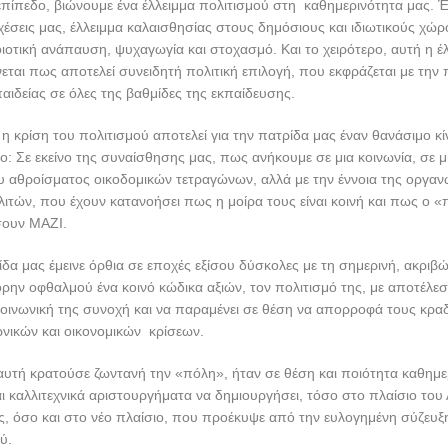
επίπεδο, βιώνουμε ένα έλλειμμα πολιτισμού στη καθημερινότητα μας. 
σχέσεις μας, έλλειμμα καλαισθησίας στους δημόσιους και ιδιωτικούς χώρ
οιοτική ανάπαυση, ψυχαγωγία και στοχασμό. Και το χειρότερο, αυτή η έ
νεται πως αποτελεί συνειδητή πολιτική επιλογή, που εκφράζεται με τη
παιδείας σε όλες της βαθμίδες της εκπαίδευσης.
 η κρίση του πολιτισμού αποτελεί για την πατρίδα μας έναν θανάσιμο κίν
δο: Σε εκείνο της συναίσθησης μας, πως ανήκουμε σε μια κοινωνία, σε μ
ου αθροίσματος οικοδομικών τετραγώνων, αλλά με την έννοια της οργα
τών, που έχουν κατανοήσει πως η μοίρα τους είναι κοινή και πως o «π
σουν ΜΑΖΙ.
ίδα μας έμεινε όρθια σε εποχές εξίσου δύσκολες με τη σημερινή, ακριβ
ρην οφθαλμού ένα κοινό κώδικα αξιών, τον πολιτισμό της, με αποτέλε
κοινωνική της συνοχή και να παραμένει σε θέση να απορροφά τους κρ
ωνικών και οικονομικών κρίσεων.
αυτή κρατούσε ζωντανή την «πόλη», ήταν σε θέση και ποιότητα καθημ
αι καλλιτεχνικά αριστουργήματα να δημιουργήσει, τόσο στο πλαίσιο του
ς, όσο και στο νέο πλαίσιο, που προέκυψε από την ευλογημένη σύζευξ
ύ.