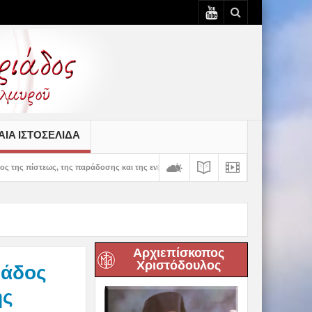
ΙΆ ΙΣΤΟΣΕΛΊΔΑ
ς παράδοσης και της ενότητας» – 100 χρόνια ζωής και προσφοράς του Ιερού Ναού Κ
Αρχιεπίσκοπος
Χριστόδουλος
ιάδος
ης