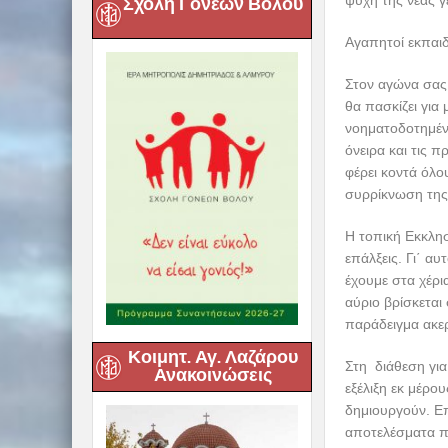
ψυχή της νέας γ
Σχολή Γονέων Βόλου
Αγαπητοί εκπαιδ
Στον αγώνα σας 
θα πασκίζει για
νοηματοδοτημέν
όνειρα και τις 
φέρει κοντά όλο
συρρίκνωση της 
Η τοπική Εκκλησ
επάλξεις. Γι΄ αυ
έχουμε στα χέρι
αύριο βρίσκεται
παράδειγμα ακερ
Κοιμητ. Αγ. Λαζάρου
Στη διάθεση για
Ανακοινώσεις
εξέλιξη εκ μέρο
δημιουργούν. Ε
αποτελέσματα πο