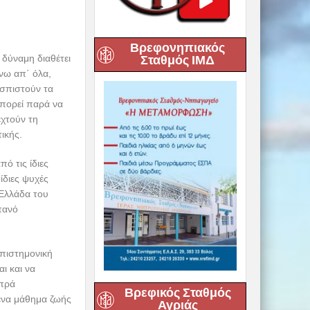
Βρεφονηπιακός
Σταθμός ΙΜΔ
 δύναμη διαθέτει
άνω απ΄ όλα,
ασπιστούν τα
μπορεί παρά να
εχτούν τη
ικής.
ό τις ίδιες
ίδιες ψυχές
 Ελλάδα του
τανό
επιστημονική
ι και να
μπρά
Βρεφικός Σταθμός
 ένα μάθημα ζωής
Αγριάς