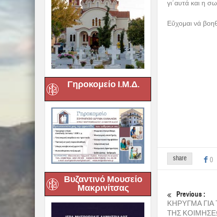
γι΄αυτά και η σω
Εὔχομαι νά βοηθ
Γηροκομείο Ι.Μ.Δ.
share
0
Βυζαντινό Μουσείο
Μακρινίτσας
Previous :
ΚΗΡΥΓΜΑ ΓΙΑ
ΤΗΣ ΚΟΙΜΗΣΕ