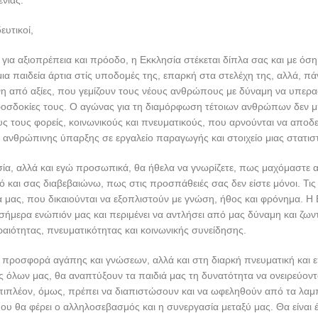
ενιάς.
ευτικοί,
για αξιοπρέπεια και πρόοδο, η Εκκλησία στέκεται δίπλα σας και με όση
 μια παιδεία άρτια στίς υποδομές της, επαρκή στα στελέχη της, αλλά, π
η από αξίες, που γεμίζουν τους νέους ανθρώπους με δύναμη να υπερ
προσδοκίες τους. Ο αγώνας για τη διαμόρφωση τέτοιων ανθρώπων δεν 
υς τους φορείς, κοινωνικούς και πνευματικούς, που αρνούνται να αποδ
ανθρώπινης ύπαρξης σε εργαλείο παραγωγής και στοιχείο μιας στατιστ
ία, αλλά και εγώ προσωπικά, θα ήθελα να γνωρίζετε, πως μαχόμαστε απ
τό και σας διαβεβαιώνω, πως στις προσπάθειές σας δεν είστε μόνοι. Τις 
α μας, που δικαιούνται να εξοπλιστούν με γνώση, ήθος και φρόνημα. Η
 σήμερα ενώπιόν μας και περιμένει να αντλήσει από μας δύναμη και ζων
αιότητας, πνευματικότητας και κοινωνικής συνείδησης.
 προσφορά αγάπης και γνώσεων, αλλά και στη διαρκή πνευματική και 
υς όλων μας, θα αναπτύξουν τα παιδιά μας τη δυνατότητα να ονειρεύοντα
πιπλέον, όμως, πρέπει να διαπιστώσουν και να ωφεληθούν από τα λα
υ θα φέρει ο αλληλοσεβασμός και η συνεργασία μεταξύ μας. Θα είναι