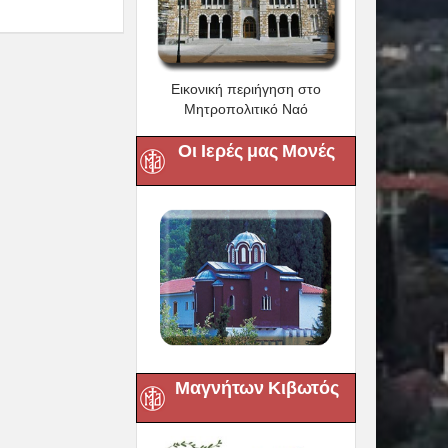
Εικονική περιήγηση στο
Μητροπολιτικό Ναό
Οι Ιερές μας Μονές
Μαγνήτων Κιβωτός