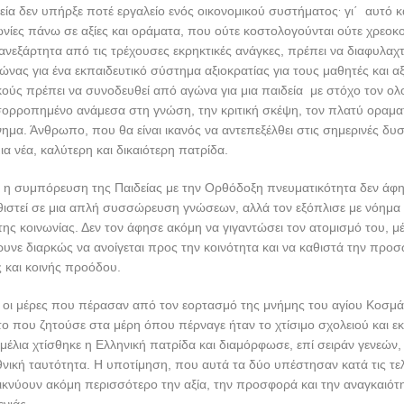
.
εία δεν υπήρξε ποτέ εργαλείο ενός οικονομικού συστήματος
γι΄ αυτό κ
ωνίες πάνω σε αξίες και οράματα, που ούτε κοστολογούνται ούτε χρεοκ
ανεξάρτητα από τις τρέχουσες εκρηκτικές ανάγκες, πρέπει να διαφυλαχ
νας για ένα εκπαιδευτικό σύστημα αξιοκρατίας για τους μαθητές και αξ
κούς πρέπει να συνοδευθεί από αγώνα για μια παιδεία με στόχο τον ο
ορροπημένο ανάμεσα στη γνώση, την κριτική σκέψη, τον πλατύ οραματ
ημα. Άνθρωπο, που θα είναι ικανός να αντεπεξέλθει στις σημερινές δυσ
ια νέα, καλύτερη και δικαιότερη πατρίδα.
, η συμπόρευση της Παιδείας με την Ορθόδοξη πνευματικότητα δεν άφη
ιστεί σε μια απλή συσσώρευση γνώσεων, αλλά τον εξόπλισε με νόημα 
ς κοινωνίας. Δεν τον άφησε ακόμη να γιγαντώσει τον ατομισμό του, 
υνε διαρκώς να ανοίγεται προς την κοινότητα και να καθιστά την πρ
 και κοινής προόδου.
ς οι μέρες που πέρασαν από τον εορτασμό της μνήμης του αγίου Κοσμά
ο που ζητούσε στα μέρη όπου πέρναγε ήταν το χτίσιμο σχολειού και ε
μέλια χτίσθηκε η Ελληνική πατρίδα και διαμόρφωσε, επί σειράν γενεών,
θνική ταυτότητα. Η υποτίμηση, που αυτά τα δύο υπέστησαν κατά τις τε
εικνύουν ακόμη περισσότερο την αξία, την προσφορά και την αναγκαιότη