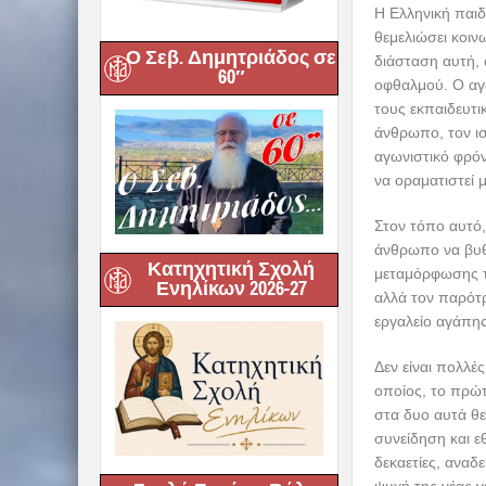
Η Ελληνική παιδ
θεμελιώσει κοιν
Ο Σεβ. Δημητριάδος σε
διάσταση αυτή, 
60″
οφθαλμού. Ο αγώ
τους εκπαιδευτι
άνθρωπο, τον ισ
αγωνιστικό φρόν
να οραματιστεί μ
Στον τόπο αυτό
άνθρωπο να βυθ
Κατηχητική Σχολή
μεταμόρφωσης τη
Ενηλίκων 2026-27
αλλά τον παρότρ
εργαλείο αγάπης
Δεν είναι πολλέ
οποίος, το πρώτ
στα δυο αυτά θε
συνείδηση και ε
δεκαετίες, αναδ