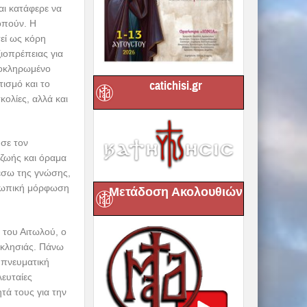
αι κατάφερε να
οπούν. Η
τεί ως κόρη
ιοπρέπειας για
λοκληρωμένο
catichisi.gr
ισμό και το
κολίες, αλλά και
σε τον
ζωής και όραμα
μέσω της γνώσης,
οσωπική μόρφωση
Μετάδοση Ακολουθιών
 του Αιτωλού, ο
κκλησιάς. Πάνω
 πνευματική
λευταίες
τά τους για την