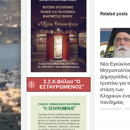
Related posts
Νέα Εγκύκλιο
Μητροπολίτο
Δημητριάδος 
Σ.Σ.Κ.Βόλου “Ο
Ιγνατίου για 
ΕΣΤΑΥΡΩΜΕΝΟΣ”
στάση των
Κληρικών ένα
πανδημίας
10 Δεκεμβρίου, 20