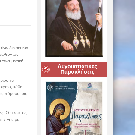
αίων δεκαετιών.
ρελθόντος,
ι πνευματική
Αυγουστιάτικες
Παρακλήσεις
 βίου να
οιραίο, κάθε
εις πόρους, ως
ως! Ο πλούτος
της γης με