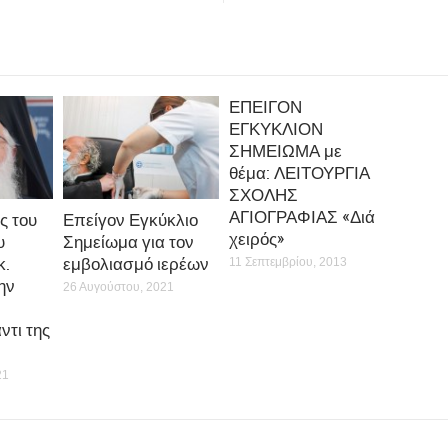
ΕΠΕΙΓΟΝ
ΕΓΚΥΚΛΙΟΝ
ΣΗΜΕΙΩΜΑ με
θέμα: ΛΕΙΤΟΥΡΓΙΑ
ΣΧΟΛΗΣ
ΑΓΙΟΓΡΑΦΙΑΣ «Διά
ς του
Επείγον Εγκύκλιο
χειρός»
υ
Σημείωμα για τον
κ.
εμβολιασμό ιερέων
11 Σεπτεμβρίου, 2013
την
26 Αυγούστου, 2021
ντι της
21