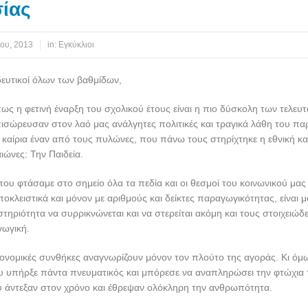
ίας
ίου, 2013
in:
Εγκύκλιοι
ευτικοί όλων των βαθμίδων,
ως η φετινή έναρξη του σχολικού έτους είναι η πιο δύσκολη των τελευτ
πισώρευσαν στον λαό μας ανάλγητες πολιτικές και τραγικά λάθη του πα
καίρια έναν από τους πυλώνες, που πάνω τους στηρίχτηκε η εθνική κα
ιώνες: Την Παιδεία.
που φτάσαμε στο σημείο όλα τα πεδία και οι θεσμοί του κοινωνικού μας
οκλειστικά και μόνον με αριθμούς και δείκτες παραγωγικότητας, είναι μ
τηριότητα να συρρικνώνεται και να στερείται ακόμη και τους στοιχειώδ
γωγική.
κονομικές συνθήκες αναγνωρίζουν μόνον τον πλούτο της αγοράς. Κι όμ
υ υπήρξε πάντα πνευματικός και μπόρεσε να αναπληρώσει την φτώχια 
 άντεξαν στον χρόνο και έθρεψαν ολόκληρη την ανθρωπότητα.