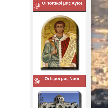
Οι τοπικοί μας Άγιοι
Οι Ιεροί μας Ναοί