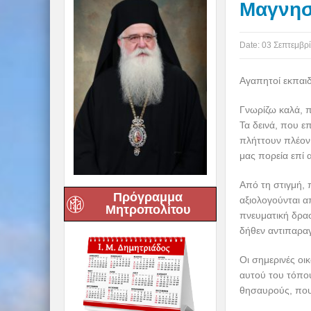
Μαγνησ
Date:
03 Σεπτεμβρ
Αγαπητοί εκπαιδ
Γνωρίζω καλά, π
Τα δεινά, που ε
πλήττουν πλέον 
μας πορεία επί α
Από τη στιγμή, 
Πρόγραμμα
αξιολογούνται απ
Μητροπολίτου
πνευματική δρασ
δήθεν αντιπαρα
Οι σημερινές οι
αυτού του τόπο
θησαυρούς, που