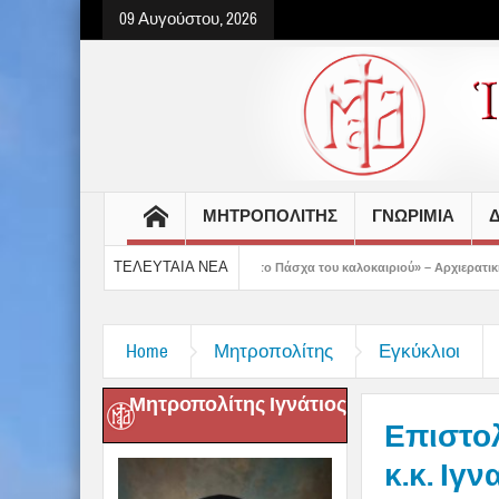
09 Αυγούστου, 2026
ΜΗΤΡΟΠΟΛΙΤΗΣ
ΓΝΩΡΙΜΙΑ
Δ
ΤΕΛΕΥΤΑΙΑ ΝΕΑ
υμε προετοιμασμένοι στο Πάσχα του καλοκαιριού» – Αρχιερατική Θεία Λειτουργία σ
Home
Μητροπολίτης
Εγκύκλιοι
Μητροπολίτης Ιγνάτιος
Επιστολ
κ.κ. Ιγ