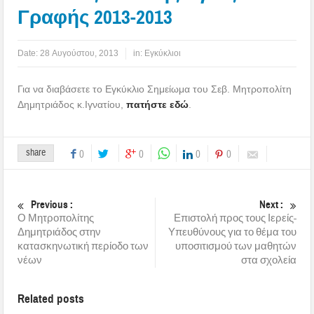
Γραφής 2013-2013
Date:
28 Αυγούστου, 2013
in:
Εγκύκλιοι
Για να διαβάσετε το Εγκύκλιο Σημείωμα του Σεβ. Μητροπολίτη
Δημητριάδος κ.Ιγνατίου,
πατήστε εδώ
.
share
0
0
0
0
Previous :
Next :
Ο Μητροπολίτης
Επιστολή προς τους Ιερείς-
Δημητριάδος στην
Υπευθύνους για το θέμα του
κατασκηνωτική περίοδο των
υποσιτισμού των μαθητών
νέων
στα σχολεία
Related posts