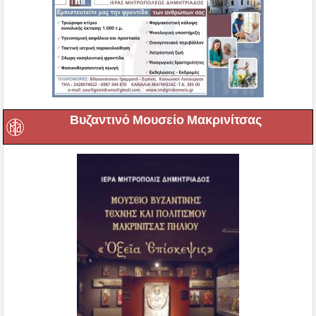
Βυζαντινό Μουσείο Μακρινίτσας