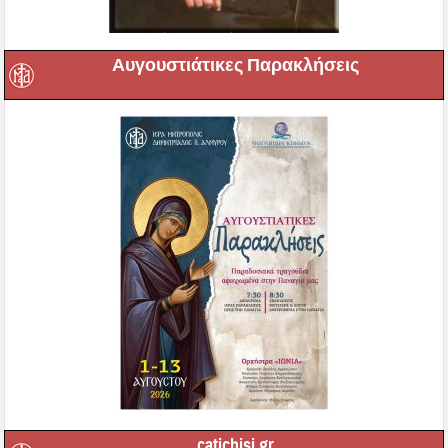
Αυγουστιάτικες Παρακλήσεις
catichisi.gr