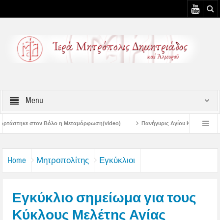
Menu
η Μεταμόρφωση(video)
Πανήγυρις Αγίου Καλλινίκου Μητροπολίτου Εδέσσης σ
Πανηγύρεις Μεταμορφώσεως – 4η Αυγουστιάτικη Παράκληση στην Μεταμόρφ
Home
Μητροπολίτης
Εγκύκλιοι
Εγκύκλιο σημείωμα για τους
Κύκλους Μελέτης Αγίας