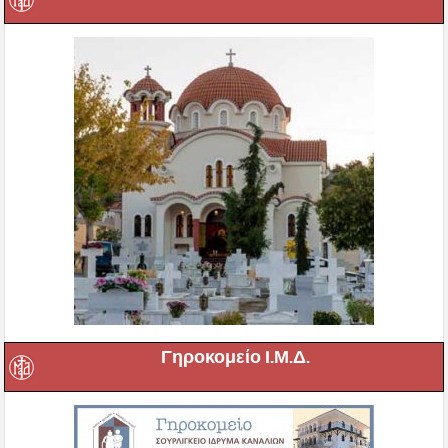
Γηροκομείο Ι.Μ.Δ.