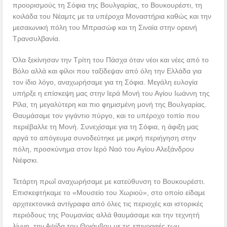
προορισμούς τη Σόφια της Βουλγαρίας, το Βουκουρέστι, τη
κοιλάδα του Νέαμτς με τα υπέροχα Μοναστήρια καθώς και την
μεσαιωνική πόλη του Μπρασώφ και τη Σιναία στην ορεινή
Τρανσυλβανία.
Όλα ξεκίνησαν την Τρίτη του Πάσχα όταν νέοι και νέες από το
Βόλο αλλά και φίλοι που ταξίδεψαν από όλη την Ελλάδα για
τον ίδιο λόγο, αναχωρήσαμε για τη Σόφια. Μεγάλη ευλογία
υπήρξε η επίσκεψη μας στην Ιερά Μονή του Αγίου Ιωάννη της
Ρίλα, τη μεγαλύτερη και πιο φημισμένη μονή της Βουλγαρίας.
Θαυμάσαμε τον γιγάντιο πύργο, και το υπέροχο τοπίο που
περιέβαλλε τη Μονή. Συνεχίσαμε για τη Σόφια, η άφιξη μας
αργά το απόγευμα συνοδεύτηκε με μικρή περιήγηση στην
πόλη, προσκύνημα στον Ιερό Ναό του Αγίου Αλεξάνδρου
Νιέφσκι.
Τετάρτη πρωΐ αναχωρήσαμε με κατεύθυνση το Βουκουρέστι.
Επισκεφτήκαμε το «Μουσείο του Χωριού», στο οποίο είδαμε
αρχιτεκτονικά αντίγραφα από όλες τις περιοχές και ιστορικές
περιόδους της Ρουμανίας αλλά θαυμάσαμε και την τεχνητή
λίμνη, την Αψίδα του Θριάμβου με τις επιγραφές των