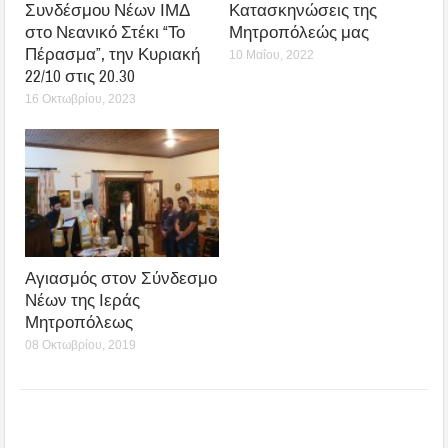
Συνδέσμου Νέων ΙΜΔ
Κατασκηνώσεις της
στο Νεανικό Στέκι “Το
Μητροπόλεώς μας
Πέρασμα”, την Κυριακή
10 Μαΐου, 2022
22/10 στις 20.30
16 Οκτωβρίου, 2023
Αγιασμός στον Σύνδεσμο
Νέων της Ιεράς
Μητροπόλεως
08 Οκτωβρίου, 2019