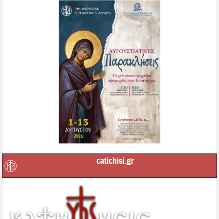
catichisi.gr