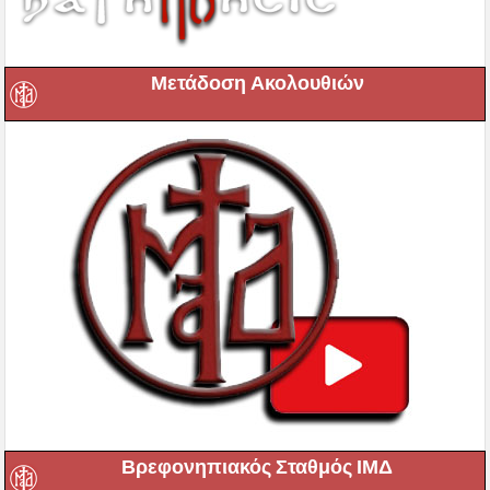
Μετάδοση Ακολουθιών
Βρεφονηπιακός Σταθμός ΙΜΔ