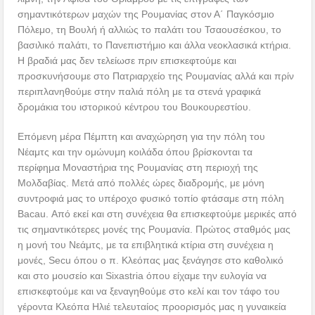
σημαντικότερων μαχών της Ρουμανίας στον Α΄ Παγκόσμιο
Πόλεμο, τη Βουλή ή αλλιώς το παλάτι του Τσαουσέσκου, το
βασιλικό παλάτι, το Πανεπιστήμιο και άλλα νεοκλασικά κτήρια.
Η βραδιά μας δεν τελείωσε πριν επισκεφτούμε και
προσκυνήσουμε στο Πατριαρχείο της Ρουμανίας αλλά και πρίν
περιπλανηθούμε στην παλιά πόλη με τα στενά γραφικά
δρομάκια του ιστορικού κέντρου του Βουκουρεστίου.
Επόμενη μέρα Πέμπτη και αναχώρηση για την πόλη του
Νέαμτς και την ομώνυμη κοιλάδα όπου βρίσκονται τα
περίφημα Μοναστήρια της Ρουμανίας στη περιοχή της
Μολδαβίας. Μετά από πολλές ώρες διαδρομής, με μόνη
συντροφιά μας το υπέροχο φυσικό τοπίο φτάσαμε στη πόλη
Bacau. Από εκεί και στη συνέχεια θα επισκεφτούμε μερικές από
τις σημαντικότερες μονές της Ρουμανία. Πρώτος σταθμός μας
η μονή του Νεάμτς, με τα επιβλητικά κτίρια στη συνέχεια η
μονές, Secu όπου ο π. Κλεόπας μας ξενάγησε στο καθολικό
και στο μουσείο και Sixastria όπου είχαμε την ευλογία να
επισκεφτούμε και να ξεναγηθούμε στο κελί και τον τάφο του
γέροντα Κλεόπα Ηλιέ τελευταίος προορισμός μας η γυναικεία