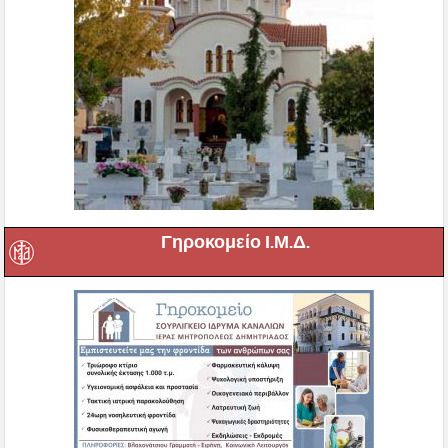
Γηροκομείο Ι.Μ.Δ.