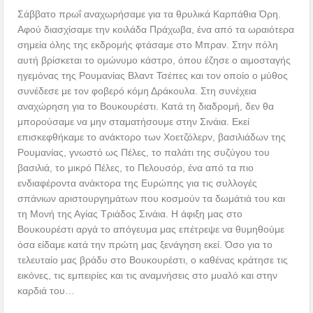
Σάββατο πρωΐ αναχωρήσαμε για τα θρυλικά Καρπάθια Όρη.
Αφού διασχίσαμε την κοιλάδα Πράχωβα, ένα από τα ωραιότερα
σημεία όλης της εκδρομής φτάσαμε στο Μπραν. Στην πόλη
αυτή βρίσκεται το ομώνυμο κάστρο, όπου έζησε ο αιμοσταγής
ηγεμόνας της Ρουμανίας Βλαντ Τσέπες και τον οποίο ο μύθος
συνέδεσε με τον φοβερό κόμη Δράκουλα. Στη συνέχεια
αναχώρηση για το Βουκουρέστι. Κατά τη διαδρομή, δεν θα
μπορούσαμε να μην σταματήσουμε στην Σινάια. Εκεί
επισκεφθήκαμε το ανάκτορο των Χοετζόλερν, βασιλιάδων της
Ρουμανίας, γνωστό ως Πέλες, το παλάτι της συζύγου του
βασιλιά, το μικρό Πέλες, το Πελουσόρ, ένα από τα πιο
ενδιαφέροντα ανάκτορα της Ευρώπης για τις συλλογές
σπάνιων αριστουργημάτων που κοσμούν τα δωμάτιά του και
τη Μονή της Αγίας Τριάδος Σινάια. Η άφιξη μας στο
Βουκουρέστι αργά το απόγευμα μας επέτρεψε να θυμηθούμε
όσα είδαμε κατά την πρώτη μας ξενάγηση εκεί. Όσο για το
τελευταίο μας βράδυ στο Βουκουρέστι, ο καθένας κράτησε τις
εικόνες, τις εμπειρίες και τις αναμνήσεις στο μυαλό και στην
καρδιά του…