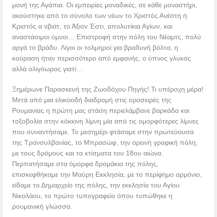
μονή της Αγάπια. Οι εμπειρίες μοναδικές, σε κάθε μοναστήρι,
ακούστηκε από το σύνολο των νέων το Χριστός Ανέστη ή
Κριστός α νβιάτ, το Άξιον Έστι, απολυτίκια Αγίων, και
αναστάσιμοι ύμνοι… Επιστροφή στην πόλη του Νέαμτς, πολύ
αργά το βράδυ. Λίγοι οι τολμηροί για βραδυνή βόλτα, η
κούραση ήταν περισσότερο από εμφανής, ο ύπνος γλυκός
αλλά ολιγόωρος γιατί…
Ξημέρωνε Παρασκευή της Ζωοδόχου Πηγής! Τι υπέροχη μέρα!
Μετά από μια ελικοειδή διαδρομή στις οροσειρές της
Ρουμανίας η πρώτη μας στάση περιελάμβανε βαρκάδα και
τοξοβολία στην κόκκινη λίμνη μία από τις ομορφότερες λίμνες
που συναντήσαμε. Το μεσημέρι φτάσαμε στην πρωτεύουσα
της Τρανσυλβανίας, το Μπρασώφ, την ορεινή γραφική πόλη,
με τους δρόμους και τα κτίσματα του 18ου αιώνα.
Περπατήσαμε στα όμορφα δρομάκια της πόλης,
επισκεφθήκαμε την Μαύρη Εκκλησία, με το περίφημο αρμόνιο,
είδαμε το Δημαρχείο της πόλης, την εκκλησία του Αγίου
Νικολάου, το πρώτο τυπογραφείο όπου τυπώθηκε η
ρουμανική γλώσσα.