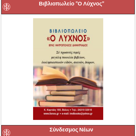
Βιβλιοπωλείο ”Ο Λύχνος”
Σύνδεσμος Νέων