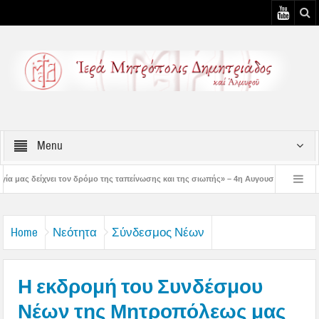
Menu
ρόμο της ταπείνωσης και της σιωπής» – 4η Αυγουστιάτικη Παράκληση στην Μεταμό
 3η Αυγουστιάτικη Παράκληση στον Άγιο Γεώργιο Νηλείας
Δημητριάδος Ιγνάτ
Home
Νεότητα
Σύνδεσμος Νέων
Η εκδρομή του Συνδέσμου
Νέων της Μητροπόλεως μας