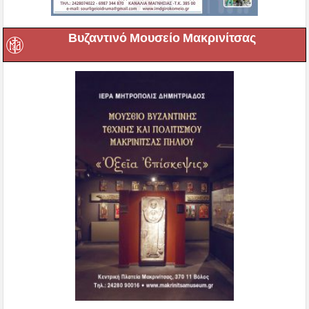
Βυζαντινό Μουσείο Μακρινίτσας