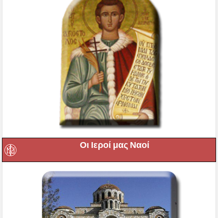
Οι Ιεροί μας Ναοί