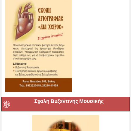
Σχολή Βυζαντινής Μουσικής