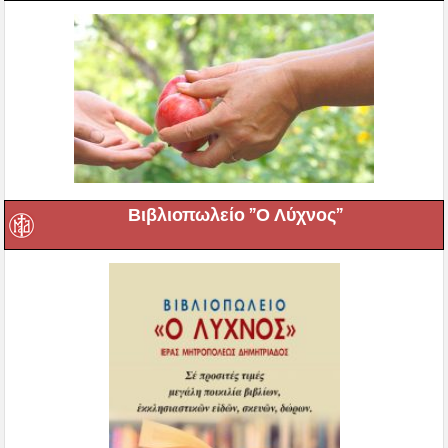
Βιβλιοπωλείο ”Ο Λύχνος”