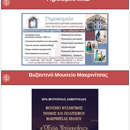
Βυζαντινό Μουσείο Μακρινίτσας