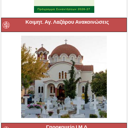
Κοιμητ. Αγ. Λαζάρου Ανακοινώσεις
Γηροκομείο Ι.Μ.Δ.