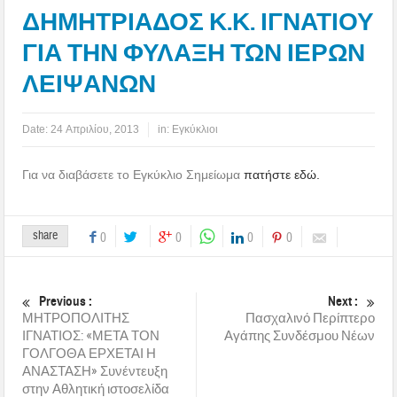
ΔΗΜΗΤΡΙΑΔΟΣ Κ.Κ. ΙΓΝΑΤΙΟΥ
ΓΙΑ ΤΗΝ ΦΥΛΑΞΗ ΤΩΝ ΙΕΡΩΝ
ΛΕΙΨΑΝΩΝ
Date:
24 Απριλίου, 2013
in:
Εγκύκλιοι
Για να διαβάσετε το Εγκύκλιο Σημείωμα
πατήστε εδώ.
share
0
0
0
0
Previous :
Next :
ΜΗΤΡΟΠΟΛΙΤΗΣ
Πασχαλινό Περίπτερο
ΙΓΝΑΤΙΟΣ: «ΜΕΤΑ ΤΟΝ
Αγάπης Συνδέσμου Νέων
ΓΟΛΓΟΘΑ ΕΡΧΕΤΑΙ Η
ΑΝΑΣΤΑΣΗ» Συνέντευξη
στην Αθλητική ιστοσελίδα