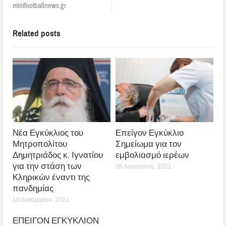
minifootballnews.gr
Related posts
Νέα Εγκύκλιος του
Επείγον Εγκύκλιο
Μητροπολίτου
Σημείωμα για τον
Δημητριάδος κ. Ιγνατίου
εμβολιασμό ιερέων
για την στάση των
26 Αυγούστου, 2021
Κληρικών έναντι της
πανδημίας
10 Δεκεμβρίου, 2021
ΕΠΕΙΓΟΝ ΕΓΚΥΚΛΙΟΝ