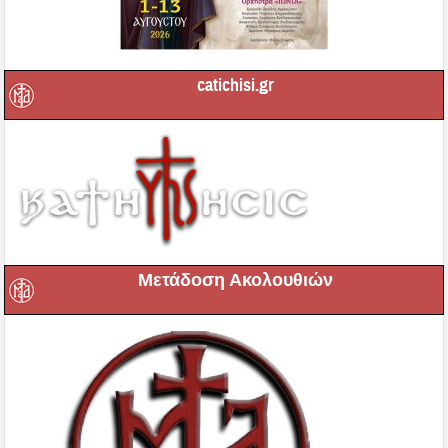
catichisi.gr
Μετάδοση Ακολουθιών