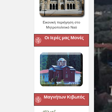
Εικονική περιήγηση στο
Μητροπολιτικό Ναό
Οι Ιερές μας Μονές
Μαγνήτων Κιβωτός