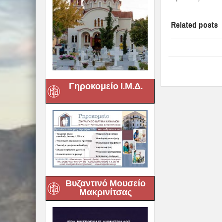
Related posts
Γηροκομείο Ι.Μ.Δ.
Βυζαντινό Μουσείο
Μακρινίτσας