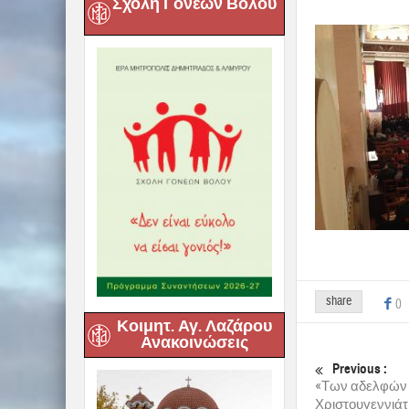
Σχολή Γονέων Βόλου
share
0
Κοιμητ. Αγ. Λαζάρου
Ανακοινώσεις
Previous :
«Των αδελφών 
Χριστουγεννιάτι