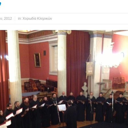
ν
ου, 2012
in:
Χορωδία Κληρικών