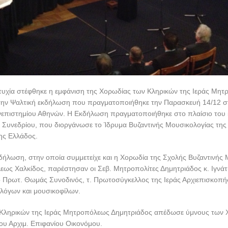
τυχία στέφθηκε η εμφάνιση της Χορωδίας των Κληρικών της Ιεράς Μη
την Ψαλτική εκδήλωση που πραγματοποιήθηκε την Παρασκευή 14/12 σ
νεπιστημίου Αθηνών. Η Εκδήλωση πραγματοποιήθηκε στο πλαίσιο του 
 Συνεδρίου, που διοργάνωσε το Ίδρυμα Βυζαντινής Μουσικολογίας της
ης Ελλάδος.
δήλωση, στην οποία συμμετείχε και η Χορωδία της Σχολής Βυζαντινής 
ως Χαλκίδος, παρέστησαν οι Σεβ. Μητροπολίτες Δημητριάδος κ. Ιγνάτι
 Πρωτ. Θωμάς Συνοδινός, τ. Πρωτοσύγκελλος της Ιεράς Αρχιεπισκοπή
λόγων και μουσικοφίλων.
Κληρικών της Ιεράς Μητροπόλεως Δημητριάδος απέδωσε ύμνους των 
ου Αρχιμ. Επιφανίου Οικονόμου.