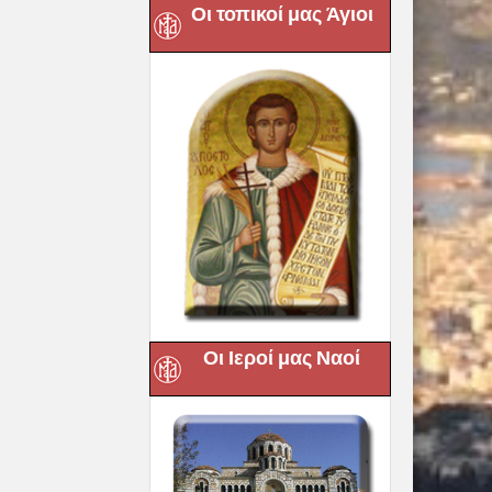
Οι τοπικοί μας Άγιοι
Οι Ιεροί μας Ναοί