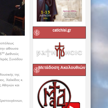
catichisi.gr
τροπόλεως
την αίθουσα
ου
5
Διεθνούς
 Ιεράς Συνόδου
Μετάδοση Ακολουθιών
Μουσικής της
ος, Χαλκίδος κ.
ς Αθηνών και
Χριστουγέννων,