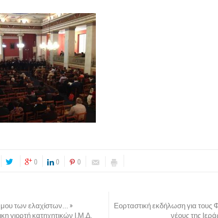
0
0
0
μου των ελαχίστων… »
Εορταστική εκδήλωση για τους Φο
κη γιορτή κατηχητικών Ι.Μ.Δ.
νέους της Ιερ