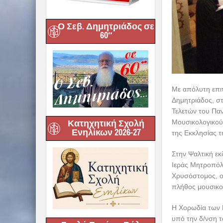
Ο Σεβ. Δημητριάδος σε
60″
Με απόλυτη επι
Δημητριάδος, σ
Τελετών του Πα
Μουσικολογικού
Κατηχητική Σχολή
Ενηλίκων 2026-27
της Εκκλησίας τ
Στην Ψαλτική εκ
Ιεράς Μητροπόλε
Χρυσόστομος, ο
πλήθος μουσικο
Η Χορωδία των 
υπό την δ/νση τ