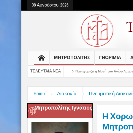
08 Αυγούστου, 2026
ΜΗΤΡΟΠΟΛΙΤΗΣ
ΓΝΩΡΙΜΙΑ
Δ
ΤΕΛΕΥΤΑΙΑ ΝΕΑ
ου στις Πινακάτες
Πανηγυρίζει η Μονή του Αγίου Λαυρεντίου
Δημητριά
Home
Διακονία
Πνευματική Διακονί
Μητροπολίτης Ιγνάτιος
Η Χορωδ
Μητροπ