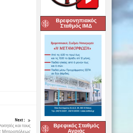
Βρεφονηπιακός
Σταθμός ΙΜΔ
Next :
Βρεφικός Σταθμός
ιτητές και τους
Αγριάς
άς Μητροπόλεως