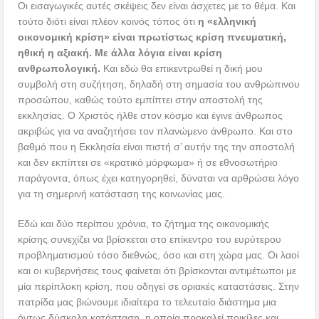
Οι εισαγωγικές αυτές σκέψεις δεν είναι άσχετες με το θέμα. Και
τούτο διότι είναι πλέον κοινός τόπος ότι
η «ελληνική
οικονομική κρίση» είναι πρωτίστως κρίση πνευματική,
ηθική η αξιακή. Με άλλα λόγια είναι κρίση
ανθρωπολογική.
Και εδώ θα επικεντρωθεί η δική μου
συμβολή στη συζήτηση, δηλαδή στη σημασία του ανθρώπινου
προσώπου, καθώς τούτο εμπίπτει στην αποστολή της
εκκλησίας. Ο Χριστός ήλθε στον κόσμο και έγινε άνθρωπος
ακριβώς για να αναζητήσει τον πλανώμενο άνθρωπο. Και στο
βαθμό που η Εκκλησία είναι πιστή σ’ αυτήν της την αποστολή
και δεν εκπίπτει σε «κρατικό μόρφωμα» ή σε εθνοσωτήριο
παράγοντα, όπως έχει κατηγορηθεί, δύναται να αρθρώσει λόγο
για τη σημερινή κατάσταση της κοινωνίας μας.
Εδώ και δύο περίπου χρόνια, το ζήτημα της οικονομικής
κρίσης συνεχίζει να βρίσκεται στο επίκεντρο του ευρύτερου
προβληματισμού τόσο διεθνώς, όσο και στη χώρα μας. Οι λαοί
και οι κυβερνήσεις τους φαίνεται ότι βρίσκονται αντιμέτωποι με
μία περίπλοκη κρίση, που οδηγεί σε οριακές καταστάσεις. Στην
πατρίδα μας βιώνουμε ιδιαίτερα το τελευταίο διάστημα μια
όντως δύσκολη κατάσταση, η οποία προκαλεί ποικίλες και