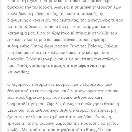
Σ’ αυτή τη σχολή φοίτησαν και τα παιδιά μας με ιδιαίτερη
δασκάλα την τηλεόραση. Αλήθεια, η σημερινή τηλεόραση των
καυγάδων περί όνου σκιάς, του κουτσομπολιού, της
διαλυμένης οικογένειας, της λεξιπενίας, της ψυχαγωγίας τύπου
«μπουζουξίδικου», παρουσιάζει με τόση ενάργεια όλο το
κατάντημά μας. Όλοι ανεξαιρέτως εθιστήκαμε στην αξία του
εύκολου πλουτισμού και μιας αιώνιας, όπως νομίσαμε,
ευδαιμονίας. Όπως έλεγε σοφά ο Γέροντας Παΐσιος, βάλαμε
στη ζωή μας τόσες ευκολίες και όμως, την κάναμε τόσο
δύσκολη. Τώρα πλέον βιώνουμε τις συνέπειες των επιλογών
μας.
Ποιός νοιάστηκε όμως για την αφύπνιση της
κοινωνίας;
Ο λεγόμενος πνευματικός κόσμος, πλην εξαιρέσεων, δεν
ξέφυγε από τα επιφαινόμενα και δεν προχώρησε στην ουσία
των προβλημάτων μας, που είναι ο άνθρωπος και η
νοηματοδότησή του. Οφείλω, όμως, να ομολογήσω ότι και η
Εκκλησία, από ανθρώπινης βέβαια πλευράς, υστέρησε, μη
έχοντας πολλές φορές τη δυνατότητα να δώσει ένσαρκη,
έμπρακτη, απτή, φωτεινή μαρτυρία της πρότασης ζωής που
κομίζει. Μια πρόταση που πηγάζει από το Ευαγγέλιο και