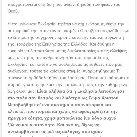
πραγματώνεται στη ζωή των αγίων, δηλαδή των φίλων του
Θεού.
Η ποιμαίνουσα Εκκλησία, πρέπει να σημειώσουμε, έκανε την
αυτοκριτική της, όταν τον περασμένο Οκτώβριο ασχολήθηκε με
το ζήτημα της σύγχρονης κρίσης κατά την τακτική σύγκληση
της Ιεραρχίας της Εκκλησίας της Ελλάδος. Και δόθηκε η
ευκαιρία να διαπιστώσουμε τις δυσλειτουργίες και τις ελλείψεις
μας, ως προς την ανθρώπινη πάντοτε παρουσία της
Εκκλησίας, και κατόπιν να αναλάβουμε τις ευθύνες που μας
αναλογούν τούτες τις κρίσιμες στιγμές. Αναρωτηθήκαμε: Τι
απέγινε το ορθόδοξο ήθος του λαού μας; Πόσο υστερήσαμε σε
παραδείγματα ζωής και στην εμπέδωσή τους στην καθημερινή
ζωή όλων μας;
Είναι αλήθεια ότι η Εκκλησία λειτούργησε
πιο πολύ σαν θεσμός και λιγότερο ως Σώμα Χριστού.
Μεταβλήθηκε σ’ ἕνα σύστημα αυτοαναφορικό και
κλειστό, που πορεύεται χωρίς να αφουγκράζεται την
πραγματικότητα, χρησιμοποιώντας ένα λόγο συχνά
ξύλινο και ακατανόητο. Και ακόμη, δίχως να
αντιλαμβάνεται τις ριζικές αλλαγές, που έχουν