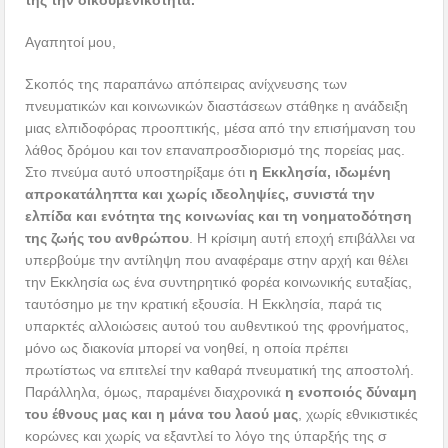
Αγαπητοί μου,
Σκοπός της παραπάνω απόπειρας ανίχνευσης των
πνευματικών και κοινωνικών διαστάσεων στάθηκε η ανάδειξη
μιας ελπιδοφόρας προοπτικής, μέσα από την επισήμανση του
λάθος δρόμου και τον επαναπροσδιορισμό της πορείας μας.
Στο πνεύμα αυτό υποστηρίξαμε ότι
η Εκκλησία, ιδωμένη
απροκατάληπτα και χωρίς ιδεοληψίες, συνιστά την
ελπίδα και ενότητα της κοινωνίας και τη νοηματοδότηση
της ζωής του ανθρώπου
. Η κρίσιμη αυτή εποχή επιβάλλει να
υπερβούμε την αντίληψη που αναφέραμε στην αρχή και θέλει
την Εκκλησία ως ένα συντηρητικό φορέα κοινωνικής ευταξίας,
ταυτόσημο με την κρατική εξουσία. Η Εκκλησία, παρά τις
υπαρκτές αλλοιώσεις αυτού του αυθεντικού της φρονήματος,
μόνο ως διακονία μπορεί να νοηθεί, η οποία πρέπει
πρωτίστως να επιτελεί την καθαρά πνευματική της αποστολή.
Παράλληλα, όμως, παραμένει διαχρονικά
η ενοποιός δύναμη
του έθνους μας και η μάνα του λαού μας
, χωρίς εθνικιστικές
κορώνες και χωρίς να εξαντλεί το λόγο της ύπαρξής της σ