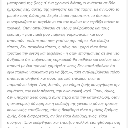
μετατροπή της ζωής σ’ ένα χρονικό διάστημα ανάμεσα σε δύο
ημερομηνίες, αυτές, της γέννησης και της ταφής, με άγνωστο το
μεταξύ τους διάστημα. Σε μία τέτοια προοπτική, το άσκοπο
συναγωνίζεται το παράλογο και τον αγώνα τον κερδίζει πάντα το
τραγικό. Όταν απευθύνεσαι σε νέους ανθρώπους και τους
ερωτάς: «γιατί παιδί μου παίρνεις ναρκωτικά;» και σου
απαντούν: «πέστε μου σεις γιατί να μην πάρω; Δεν ελπίζω
τίποτα, δεν περιμένω τίποτα, η μόνη μου χαρά είναι όταν
τρυπάω την ένεση και ταξιδεύω» ή όταν επισημαίνεις σε ένα νέο
άνθρωπο ότι, παίρνοντας ναρκωτικά θα πεθάνει και εκείνος σου
απαντά με ένα τραγικό χαμόγελο: «σεις δεν καταλαβαίνετε ότι
εγώ παίρνω ναρκωτικά για να ζήσω», τότε αντιλαμβάνεσαι πόσο
απίστευτα αληθινά και πόσο τραγικά επίκαιρα είναι τα
παραπάνω λόγια. Αντί, λοιπόν, για νόημα ζωής κυνηγήσαμε την
ευμάρεια, την καλοπέραση, την οικονομική ισχύ. Όταν, όμως,
δεν υπάρχει άλλο όραμα ζωής πέρα από την κατανάλωση, όταν
η οικονομική δύναμη και η επίδειξη της γίνεται ο μόνος τρόπος
κοινωνικής καταξίωσης, τότε η διαφθορά είναι ο μόνος δρόμος
ζωής, διότι διαφορετικά, αν δεν είσαι διεφθαρμένος, είσαι
ανόητος. Έτσι σκέφθηκαν και έπραξαν πολλοί, έτσι φθάσαμε στη