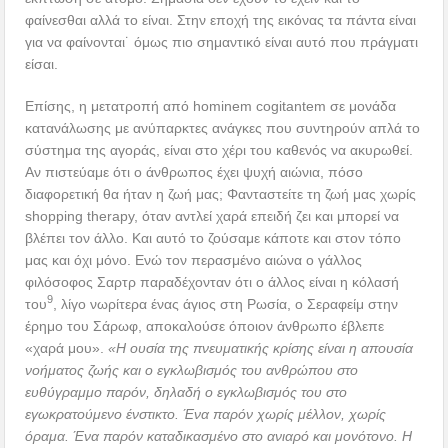
φαίνεσθαι αλλά το είναι. Στην εποχή της εικόνας τα πάντα είναι
για να φαίνονται˙ όμως πιο σημαντικό είναι αυτό που πράγματι
είσαι.
Επίσης, η μετατροπή από hominem cogitantem σε μονάδα
κατανάλωσης με ανύπαρκτες ανάγκες που συντηρούν απλά το
σύστημα της αγοράς, είναι στο χέρι του καθενός να ακυρωθεί.
Αν πιστεύαμε ότι ο άνθρωπος έχει ψυχή αιώνια, πόσο
διαφορετική θα ήταν η ζωή μας; Φανταστείτε τη ζωή μας χωρίς
shopping therapy, όταν αντλεί χαρά επειδή ζει και μπορεί να
βλέπει τον άλλο. Και αυτό το ζούσαμε κάποτε και στον τόπο
μας και όχι μόνο. Ενώ τον περασμένο αιώνα ο γάλλος
φιλόσοφος Σαρτρ παραδέχονταν ότι ο άλλος είναι η κόλασή
9
του
, λίγο νωρίτερα ένας άγιος στη Ρωσία, ο Σεραφείμ στην
έρημο του Σάρωφ, αποκαλούσε όποιον άνθρωπο έβλεπε
«χαρά μου».
«Η ουσία της πνευματικής κρίσης είναι η απουσία
νοήματος ζωής και ο εγκλωβισμός του ανθρώπου στο
ευθύγραμμο παρόν, δηλαδή ο εγκλωβισμός του στο
εγωκρατούμενο ένστικτο. Ένα παρόν χωρίς μέλλον, χωρίς
όραμα. Ένα παρόν καταδικασμένο στο ανιαρό και μονότονο. Η