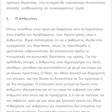
τρόπους θεραπείας, στη συνέχεια θα προτείνουμε δυνατότητες
αλλαγής, αναθεώρησης σε συγκεκριμένους τομείς.
1.
Ο άνθρωπος
Όπως τονίσθηκε στην αρχή και διαφάνηκε από τα παραπάνω,
στην καρδιά του προβλήματος, που λέγεται κρίση, είναι ο
άνθρωπος. Είμαι πεπεισμένος ότι αν ο άνθρωπος ιδωθεί στις
πραγματικές του διαστάσεις, όπως τις προσδιορίζει η
χριστιανική ανθρωπολογία, θα ανατραπούν άρδην οι
πνευματικές και κοινωνικές διαστάσεις της κρίσης. Για την
ορθόδοξη άποψη, ο άνθρωπος είναι δημιούργημα του Θεού,
ελεύθερο, μοναδικό και ανεπανάληπτο με ψυχή και σώμα και
με αιώνια προοπτική. Ο Θεός τον έθεσε βασιλιά και διαχειριστή
του κόσμου, και του έδωσε τη δυνατότητα να Τον αγαπήσει ή
να Τον απορρίψει. Η επίγνωση αυτή μπορεί να δώσει στον
άνθρωπο αξιοπρέπεια και να τον κάνει να σεβαστεί τον κάθε
άνθρωπο από όπου και αν προέρχεται, ό,τι και αν πιστεύει, να
τον σεβαστεί, γιατί για μας είναι μια ζωντανή εικόνα του Θεού.
Η θεώρηση του ανθρώπου ως προσώπου δεν επιτρέπει την
έκπτωση σε άτομο. Σημασία δεν έχουν το έχειν και το