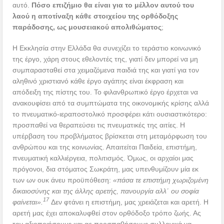
αυτό.
Πόσο επιζήμιο θα είναι για το μέλλον αυτού του
λαού η αποτίναξη κάθε στοιχείου της ορθόδοξης
παράδοσης, ως μουσειακού απολιθώματος
;
Η Εκκλησία στην Ελλάδα θα συνεχίζει το τεράστιο κοινωνικό
της έργο, χάρη στους εθελοντές της, γιατί δεν μπορεί να μη
συμπαρασταθεί στα χειμαζόμενα παιδιά της και γιατί για τον
αληθινό χριστιανό κάθε έργο αγάπης είναι έκφραση και
απόδειξη της πίστης του. Το φιλανθρωπικό έργο έρχεται να
ανακουφίσει από τα συμπτώματα της οικονομικής κρίσης αλλά
το πνευματικό-ιεραποστολικό προσφέρει κάτι ουσιαστικότερο:
προσπαθεί να θεραπεύσει τις πνευματικές της αιτίες. Η
υπέρβαση του προβλήματος βρίσκεται στη μεταμόρφωση του
ανθρώπου και της κοινωνίας. Απαιτείται Παιδεία, επιστήμη,
πνευματική καλλιέργεια, πολιτισμός. Όμως, οι αρχαίοι μας
πρόγονοι, δια στόματος Σωκράτη, μας υπενθυμίζουν μία εκ
των ων ουκ άνευ προϋπόθεση:
«πάσα τε επιστήμη χωριζομένη
δικαιοσύνης και της άλλης αρετής, πανουργία αλλ΄ ου σοφία
17
φαίνεται».
Δεν φτάνει η επιστήμη, μας χρειάζεται και αρετή. Η
αρετή μας έχει αποκαλυφθεί στον ορθόδοξο τρόπο ζωής. Ας
τον αξιοποιήσουμε και ας προσπαθήσουμε συλλογικά να