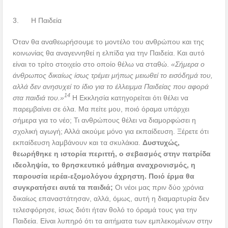
3. Η Παιδεία
Όταν θα αναθεωρήσουμε το μοντέλο του ανθρώπου και της
κοινωνίας θα αναγεννηθεί η ελπίδα για την Παιδεία. Και αυτό
είναι το τρίτο στοιχείο στο οποίο θέλω να σταθώ.
«
Σήμερα ο
άνθρωπος δικαίως ίσως τρέμει μήπως μειωθεί το εισόδημά του,
αλλά δεν ανησυχεί το ίδιο για το έλλειμμα Παιδείας που αφορά
14
στα παιδιά του.»
Η Εκκλησία κατηγορείται ότι θέλει να
παρεμβαίνει σε όλα. Μα πείτε μου, ποιό όραμα υπάρχει
σήμερα για το νέο; Τι ανθρώπους θέλει να διαμορφώσει η
σχολική αγωγή; Αλλά ακούμε μόνο για εκπαίδευση. Ξέρετε ότι
εκπαίδευση λαμβάνουν και τα σκυλάκια.
Δυστυχώς,
θεωρήθηκε η ιστορία περιττή, ο σεβασμός στην πατρίδα
ιδεοληψία, το θρησκευτικό μάθημα αναχρονισμός, η
παρουσία ιερέα-εξομολόγου άχρηστη. Ποιό έρμα θα
συγκρατήσει αυτά τα παιδιά;
Οι νέοι μας πριν δύο χρόνια
δικαίως επαναστάτησαν, αλλά, όμως, αυτή η διαμαρτυρία δεν
τελεσφόρησε, ίσως διότι ήταν θολό το όραμά τους για την
Παιδεία. Είναι λυπηρό ότι τα αιτήματα των εμπλεκομένων στην