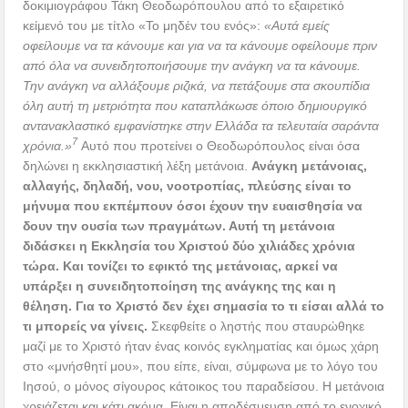
δοκιμιογράφου Τάκη Θεοδωρόπουλου από το εξαιρετικό
κείμενό του με τίτλο «Το μηδέν του ενός»:
«Αυτά εμείς
οφείλουμε να τα κάνουμε και για να τα κάνουμε οφείλουμε πριν
από όλα να συνειδητοποιήσουμε την ανάγκη να τα κάνουμε.
Την ανάγκη να αλλάξουμε ριζικά, να πετάξουμε στα σκουπίδια
όλη αυτή τη μετριότητα που καταπλάκωσε όποιο δημιουργικό
αντανακλαστικό εμφανίστηκε στην Ελλάδα τα τελευταία σαράντα
7
χρόνια.»
Αυτό που προτείνει ο Θεοδωρόπουλος είναι όσα
δηλώνει η εκκλησιαστική λέξη μετάνοια.
Ανάγκη μετάνοιας,
αλλαγής, δηλαδή, νου, νοοτροπίας, πλεύσης είναι το
μήνυμα που εκπέμπουν όσοι έχουν την ευαισθησία να
δουν την ουσία των πραγμάτων. Αυτή τη μετάνοια
διδάσκει η Εκκλησία του Χριστού δύο χιλιάδες χρόνια
τώρα. Και τονίζει το εφικτό της μετάνοιας, αρκεί να
υπάρξει η συνειδητοποίηση της ανάγκης της και η
θέληση. Για το Χριστό δεν έχει σημασία το τι είσαι αλλά το
τι μπορείς να γίνεις.
Σκεφθείτε ο ληστής που σταυρώθηκε
μαζί με το Χριστό ήταν ένας κοινός εγκληματίας και όμως χάρη
στο «μνήσθητί μου», που είπε, είναι, σύμφωνα με το λόγο του
Ιησού, ο μόνος σίγουρος κάτοικος του παραδείσου. Η μετάνοια
χρειάζεται και κάτι ακόμα. Είναι η αποδέσμευση από το ενοχικό