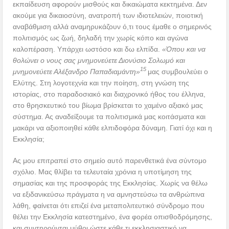
εκπαίδευση αφορούν μισθούς και δικαιώματα κεκτημένα. Δεν
ακούμε για δικαιοσύνη, ανατροπή των ιδιοτελειών, ποιοτική
αναβάθμιση αλλά αναμηρυκάζουν ό,τι τους έμαθε ο σημερινός
πολιτισμός ως ζωή, δηλαδή την χωρίς κόπο και αγώνα
καλοπέραση. Υπάρχει ωστόσο και δω ελπίδα.
«Όπου και να
θολώνει ο νους σας μνημονεύετε Διονύσιο Σολωμό και
15
μνημονεύετε Αλέξανδρο Παπαδιαμάντη»
μας συμβουλεύει ο
Ελύτης. Στη λογοτεχνία και την ποίηση, στη γνώση της
ιστορίας, στο παραδοσιακό και διαχρονικό ήθος του έλληνα,
στο θρησκευτικό του βίωμα βρίσκεται το χαμένο αξιακό μας
σύστημα. Ας αναδείξουμε τα πολιτισμικά μας κοιτάσματα και
μακάρι να αξιοποιηθεί κάθε ελπιδοφόρα δύναμη. Γιατί όχι και η
Εκκλησία;
Ας μου επιτραπεί στο σημείο αυτό παρενθετικά ένα σύντομο
σχόλιο. Μας θλίβει τα τελευταία χρόνια η υποτίμηση της
σημασίας και της προσφοράς της Εκκλησίας. Χωρίς να θέλω
να εξιδανικεύσω πράγματα η να αμνηστεύσω τα ανθρώπινα
λάθη, φαίνεται ότι επιζεί ένα μεταπολιτευτικό σύνδρομο που
θέλει την Εκκλησία κατεστημένο, ένα φορέα οπισθοδρόμησης,
και συντηρούνται μύθοι ώστε κάθε τι εκκλησιαστικό να