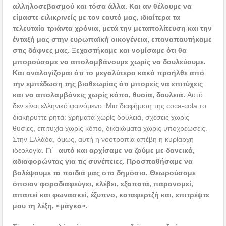
αλληλοσεβασμού και τόσα άλλα. Και αν θέλουμε να
είμαστε ειλικρινείς με τον εαυτό μας, ιδιαίτερα τα
τελευταία τριάντα χρόνια, μετά την μεταπολίτευση και την
ένταξή μας στην ευρωπαϊκή οικογένεια, επαναπαυτήκαμε
στις δάφνες μας. Ξεχαστήκαμε και νομίσαμε ότι θα
μπορούσαμε να απολαμβάνουμε χωρίς να δουλεύουμε.
Και αναλογίζομαι ότι το μεγαλύτερο κακό προήλθε από
την εμπέδωση της βιοθεωρίας ότι μπορείς να επιτύχεις
και να απολαμβάνεις χωρίς κόπο, θυσία, δουλειά.
Αυτό
δεν είναι ελληνικό φαινόμενο. Μια διαφήμιση της coca-cola το
διακήρυττε ρητά: χρήματα χωρίς δουλειά, σχέσεις χωρίς
θυσίες, επιτυχία χωρίς κόπο, δικαιώματα χωρίς υποχρεώσεις.
Στην Ελλάδα, όμως, αυτή η νοοτροπία απέβη η κυρίαρχη
ιδεολογία.
Γι΄ αυτό και αρχίσαμε να ζούμε με δανεικά,
αδιαφορώντας για τις συνέπειες. Προσπαθήσαμε να
βολέψουμε τα παιδιά μας στο δημόσιο. Θεωρούσαμε
όποιον φοροδιαφεύγει, κλέβει, εξαπατά, παρανομεί,
απαιτεί και φωνασκεί, έξυπνο, καταφερτζή και, επιτρέψτε
μου τη λέξη, «μάγκα».