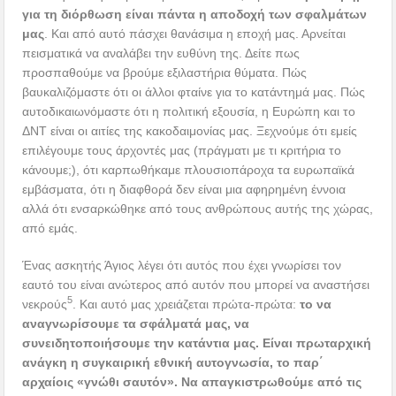
για τη διόρθωση είναι πάντα η αποδοχή των σφαλμάτων
μας
. Και από αυτό πάσχει θανάσιμα η εποχή μας. Αρνείται
πεισματικά να αναλάβει την ευθύνη της. Δείτε πως
προσπαθούμε να βρούμε εξιλαστήρια θύματα. Πώς
βαυκαλιζόμαστε ότι οι άλλοι φταίνε για το κατάντημά μας. Πώς
αυτοδικαιωνόμαστε ότι η πολιτική εξουσία, η Ευρώπη και το
ΔΝΤ είναι οι αιτίες της κακοδαιμονίας μας. Ξεχνούμε ότι εμείς
επιλέγουμε τους άρχοντές μας (πράγματι με τι κριτήρια το
κάνουμε;), ότι καρπωθήκαμε πλουσιοπάροχα τα ευρωπαϊκά
εμβάσματα, ότι η διαφθορά δεν είναι μια αφηρημένη έννοια
αλλά ότι ενσαρκώθηκε από τους ανθρώπους αυτής της χώρας,
από εμάς.
Ένας ασκητής Άγιος λέγει ότι αυτός που έχει γνωρίσει τον
εαυτό του είναι ανώτερος από αυτόν που μπορεί να αναστήσει
5
νεκρούς
. Και αυτό μας χρειάζεται πρώτα-πρώτα:
το να
αναγνωρίσουμε τα σφάλματά μας, να
συνειδητοποιήσουμε την κατάντια μας. Είναι πρωταρχική
ανάγκη η συγκαιρική εθνική αυτογνωσία, το παρ΄
αρχαίοις «γνώθι σαυτόν». Να απαγκιστρωθούμε από τις