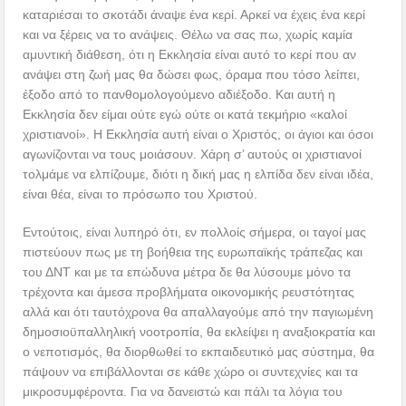
καταριέσαι το σκοτάδι άναψε ένα κερί. Αρκεί να έχεις ένα κερί
και να ξέρεις να το ανάψεις. Θέλω να σας πω, χωρίς καμία
αμυντική διάθεση, ότι η Εκκλησία είναι αυτό το κερί που αν
ανάψει στη ζωή μας θα δώσει φως, όραμα που τόσο λείπει,
έξοδο από το πανθομολογούμενο αδιέξοδο. Και αυτή η
Εκκλησία δεν είμαι ούτε εγώ ούτε οι κατά τεκμήριο «καλοί
χριστιανοί». Η Εκκλησία αυτή είναι ο Χριστός, οι άγιοι και όσοι
αγωνίζονται να τους μοιάσουν. Χάρη σ’ αυτούς οι χριστιανοί
τολμάμε να ελπίζουμε, διότι η δική μας η ελπίδα δεν είναι ιδέα,
είναι θέα, είναι το πρόσωπο του Χριστού.
Εντούτοις, είναι λυπηρό ότι, εν πολλοίς σήμερα, οι ταγοί μας
πιστεύουν πως με τη βοήθεια της ευρωπαϊκής τράπεζας και
του ΔΝΤ και με τα επώδυνα μέτρα δε θα λύσουμε μόνο τα
τρέχοντα και άμεσα προβλήματα οικονομικής ρευστότητας
αλλά και ότι ταυτόχρονα θα απαλλαγούμε από την παγιωμένη
δημοσιοϋπαλληλική νοοτροπία, θα εκλείψει η αναξιοκρατία και
ο νεποτισμός, θα διορθωθεί το εκπαιδευτικό μας σύστημα, θα
πάψουν να επιβάλλονται σε κάθε χώρο οι συντεχνίες και τα
μικροσυμφέροντα. Για να δανειστώ και πάλι τα λόγια του