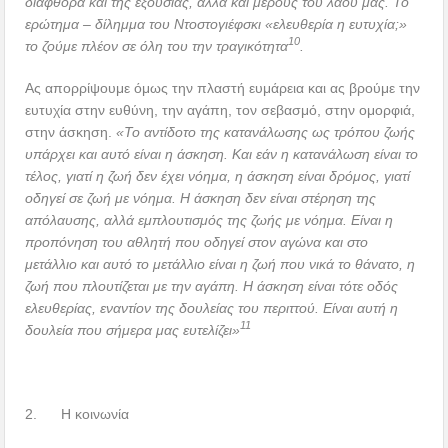
διαφθορά και της εξουσίας, αλλά και μέρους του λαού μας. Το
ερώτημα – δίλημμα του Ντοστογιέφσκι «ελευθερία η ευτυχία;»
10
το ζούμε πλέον σε όλη του την τραγικότητα
.
Ας απορρίψουμε όμως την πλαστή ευμάρεια και ας βρούμε την
ευτυχία στην ευθύνη, την αγάπη, τον σεβασμό, στην ομορφιά,
στην άσκηση.
«Το αντίδοτο της κατανάλωσης ως τρόπου ζωής
υπάρχει και αυτό είναι η άσκηση. Και εάν η κατανάλωση είναι το
τέλος, γιατί η ζωή δεν έχει νόημα, η άσκηση είναι δρόμος, γιατί
οδηγεί σε ζωή με νόημα. Η άσκηση δεν είναι στέρηση της
απόλαυσης, αλλά εμπλουτισμός της ζωής με νόημα. Είναι η
προπόνηση του αθλητή που οδηγεί στον αγώνα και στο
μετάλλιο και αυτό το μετάλλιο είναι η ζωή που νικά το θάνατο, η
ζωή που πλουτίζεται με την αγάπη. Η άσκηση είναι τότε οδός
ελευθερίας, εναντίον της δουλείας του περιττού. Είναι αυτή η
11
δουλεία που σήμερα μας ευτελίζει»
2. Η κοινωνία