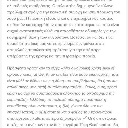
αλυσιδωτές αντιδράσεις. Οι τελευταίες δημιουργούν εύλογο
προβληματισμό για την κοινωνική συνοχή και συμπόρευση του
λαού μας. Η πολιτική εξουσία και ο επιχειρηματικός κόσμος
υιοθετούν και εφαρμόζουν προτάσεις και αποφάσεις, που είναι
συχνά ανατρεπτικές αλλά και οπωσδήποτε οδυνηρές για την
καθημερινή βιωτή των ανθρώπων. Ωστόσο, αν και δεν είναι
αρμοδιότητα δική μας να τις κρίνουμε, δεν φαίνεται ότι
αποτελούν αποκλειστική πρόταση για την απόπειρα
υπέρβασης της κρίσης και την περαιτέρω πορεία.
Πρόσφατα γράφηκαν τα εξής:
«Μια οικονομική κρίση είναι εξ
ορισμού κρίση αξιών. Κι αν οι αξίες είναι μόνο οικονομικές, τότε
είναι μάλλον βέβαιο πως η λύση του προβλήματος θα ήταν και
απλούστερη, πιο απτή εν πάση περιπτώσει. Όμως, η σημερινή
κρίση μοιάζει να συμπαρασύρει ολόκληρο το οικοδόμημα της
ευρωπαϊκής Ελλάδας: το πολιτικό σύστημα παραπαίει, η
εκπαίδευση είναι ανύπαρκτη, η ζωή γίνεται όλο και πιο
επισφαλέστερη, η αβεβαιότητα και ο φόβος του προσκαίρου
2
υπονομεύουν κάθε απόπειρα δημιουργίας.»
Οι διαπιστώσεις
αυτές, που ανήκουν στον δοκιμιογράφο Τάκη Θεοδωρόπουλο,