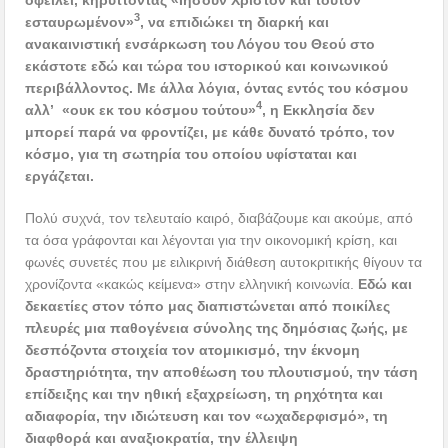
3
εσταυρωμένον»
, να επιδιώκει τη διαρκή και
ανακαινιστική ενσάρκωση του Λόγου του Θεού στο
εκάστοτε εδώ και τώρα του ιστορικού και κοινωνικού
περιβάλλοντος. Με άλλα λόγια, όντας εντός του κόσμου
4
αλλ’ «ουκ εκ του κόσμου τούτου»
, η Εκκλησία δεν
μπορεί παρά να φροντίζει, με κάθε δυνατό τρόπο, τον
κόσμο, για τη σωτηρία του οποίου υφίσταται και
εργάζεται.
Πολύ συχνά, τον τελευταίο καιρό, διαβάζουμε και ακούμε, από
τα όσα γράφονται και λέγονται για την οικονομική κρίση, και
φωνές συνετές που με ειλικρινή διάθεση αυτοκριτικής θίγουν τα
χρονίζοντα «κακώς κείμενα» στην ελληνική κοινωνία.
Εδώ και
δεκαετίες στον τόπο μας διαπιστώνεται από ποικίλες
πλευρές μια παθογένεια σύνολης της δημόσιας ζωής, με
δεσπόζοντα στοιχεία τον ατομικισμό, την έκνομη
δραστηριότητα, την αποθέωση του πλουτισμού, την τάση
επίδειξης και την ηθική εξαχρείωση, τη ρηχότητα και
αδιαφορία, την ιδιώτευση και τον «ωχαδερφισμό», τη
διαφθορά και αναξιοκρατία, την έλλειψη