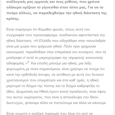
συλλογικές μας εμμονές και τους μύθους, που χρόνια
ολάκερα ορίζουν το γίγνεσθαι στον τόπο μας. Για να το
πούμε αλλιώς, να παραδεχθούμε την ηθική διάσταση της
κρίσης.
Είναι παρήγορο ότι θύραθεν φωνές, όπως αυτή του
συγγραφέα που προαναφέραμε, αναδεικνύει αφοπλιστικά την
ηθική διάσταση:
«Η Ελλάδα που οδηγήθηκε στην πανωλεθρία
είναι μια χώρα που ερήμωσε ηθικά. Πολύ πριν ερημώσει
οικονομικά, παραδόθηκε στην επικράτεια του κυνισμού, που τη
μετέτρεψε σ’ αυτό το μικροχώραφο της σημερινής κοινωνικής
6
αδιαφορίας.»
.
Και επειδή μιλούμε για ηθική, μια λέξη
φορτωμένη με τόσα σημαινόμενα, είναι χρήσιμο να πούμε ότι
κατά την ορθόδοξη άποψη, σε αντίθεση με αυτή του δυτικού
χριστιανισμού που επικράτησε και στα καθ’ ημάς, η ηθική
μαρτυρεί το δόγμα της πίστης και το δόγμα καθρεφτίζει το
ήθος. Δογματική και Ηθική έχουν κοινή προέλευση, είναι όψεις
του αυτού νομίσματος, που είναι η αποκάλυψη του Θεού.
Δυστυχώς, φτάσαμε άλλα να πιστεύουμε και άλλα να κάνουμε.
Είναι γνωστή η κινέζική παροιμία που λέγει ότι αντί να