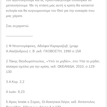
μετανοήσουμε. Με τη στάση μας αυτή η κρίση θα καταστεί
ευλογία και θα ευγνωμονούμε τον Θεό για την ευκαιρία που
μας χάρισε.
Σας ευχαριστώ.
————————
1.Φ.Ντοστογιέφσκη,
Αδελφοί Καραμαζώβ
, (μτφρ
Α.Αλεξάνδρου) τ. Β ,εκδ. ΓΚΟΒΟΣΤΗ, 1990 σ.158
2.Τάκης Θεοδωρόπουλος, «Υπό το μηδέν», στο
Υπό το μηδέν,
τέσσερα σχόλια για την κρίση
, εκδ. ΩΚΕΑΝΙΔΑ, 2010, σ.129-
130
3.Α Κορ. 2,2
4.Ιωάν. 8,23
5.Αγιος Ισαάκ ο Σύρος, Οι Ασκητικοί Λόγοι, εκδ. Απόστολος
Βαρνάβας, Αθήνα χ.χ. Λόγος Δ σ.133