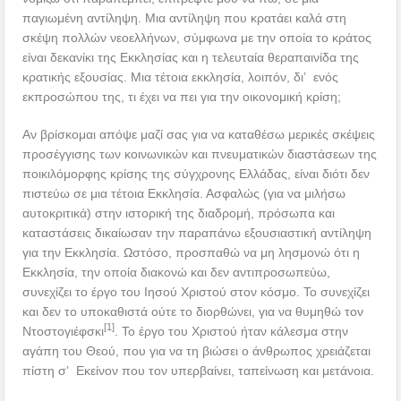
παγιωμένη αντίληψη. Μια αντίληψη που κρατάει καλά στη
σκέψη πολλών νεοελλήνων, σύμφωνα με την οποία το κράτος
είναι δεκανίκι της Εκκλησίας και η τελευταία θεραπαινίδα της
κρατικής εξουσίας. Μια τέτοια εκκλησία, λοιπόν, δι’ ενός
εκπροσώπου της, τι έχει να πει για την οικονομική κρίση;
Αν βρίσκομαι απόψε μαζί σας για να καταθέσω μερικές σκέψεις
προσέγγισης των κοινωνικών και πνευματικών διαστάσεων της
ποικιλόμορφης κρίσης της σύγχρονης Ελλάδας, είναι διότι δεν
πιστεύω σε μια τέτοια Εκκλησία. Ασφαλώς (για να μιλήσω
αυτοκριτικά) στην ιστορική της διαδρομή, πρόσωπα και
καταστάσεις δικαίωσαν την παραπάνω εξουσιαστική αντίληψη
για την Εκκλησία. Ωστόσο, προσπαθώ να μη λησμονώ ότι η
Εκκλησία, την οποία διακονώ και δεν αντιπροσωπεύω,
συνεχίζει το έργο του Ιησού Χριστού στον κόσμο. Το συνεχίζει
και δεν το υποκαθιστά ούτε το διορθώνει, για να θυμηθώ τον
[1]
Ντοστογιέφσκι
. Το έργο του Χριστού ήταν κάλεσμα στην
αγάπη του Θεού, που για να τη βιώσει ο άνθρωπος χρειάζεται
πίστη σ’ Eκείνον που τον υπερβαίνει, ταπείνωση και μετάνοια.