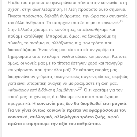
Η αξία του προσώπου φανερώνεται πάντα στην κοινωνία, στη
σχέση, στην αλληλεξάρτηση. Η λέξη πρόσωπο αυτό σημαίνει.
Γίνεσαι πρόσωπο, δηλαδή άνθρωπος, την ώρα που συναντάς
12
τον άλλο άνθρωπο. Το υπάρχειν ταυτίζεται με το κοινωνείν
.
Στην Ελλάδα χάσαμε τις κοινότητες, αποξενωθήκαμε και
πάθαμε κατάθλιψη. Μπορούμε, όμως, να ξαναβρούμε τη
σύναξη, το αντάμωμα, αλλάζοντας π.χ. τον τρόπο που
διασκεδάζουμε. Ένας νέος μου είπε ότι «όταν γυρίζω τα
ξημερώματα από το κλαμπ, νιώθω άδειος και μόνος». Κάποτε,
όμως, οι γονείς μας με το τίποτα έστηναν χορό και πανηγύρι
και χαίρονταν που ήταν όλοι μαζί. Σε κάποιες ενορίες μας
διοργανώνουν γεύματα, οικογενειακές συγκεντρώσεις, ακριβώς
γιατί είναι υπαρκτική ανάγκη να μοιραζόμαστε τη ζωή μας.
13
«Μακάριον εστί διδόναι η λαμβάνειν»
.
Ό,τι κρατάμε για τον
εαυτό μας το χάνουμε, ό,τι δίνουμε είναι αυτό που έχουμε
πραγματικά.
Η κοινωνία μας δεν θα διορθωθεί έτσι μαγικά.
Για να γίνει όντως κοινωνία πρέπει να εφαρμόσουμε τον
κοινοτικό, συλλογικό, αλληλέγγυο τρόπο ζωής, αφού
πρώτα εκτιμήσουμε την αξία του ανθρώπου.