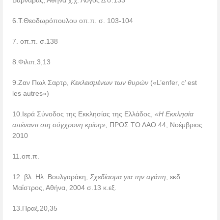
6.Τ.Θεοδωρόπουλου οπ.π. σ. 103-104
7. οπ.π. σ.138
8.Φιλιπ.3,13
9.Ζαν Πωλ Σαρτρ,
Κεκλεισμένων των
θυρών
(«L’enfer, c’ est
les autres»)
10.Ιερά Σύνοδος της Εκκλησίας της Ελλάδος,
«Η Εκκλησία
απέναντι στη σύγχρονη κρίση»,
ΠΡΟΣ ΤΟ ΛΑΟ 44, Νοέμβριος
2010
11.οπ.π.
12. βλ. Ηλ. Βουλγαράκη,
Σχεδίασμα για την αγάπη
, εκδ.
Μαΐστρος, Αθήνα, 2004 σ.13 κ.εξ.
13.Πραξ.20,35