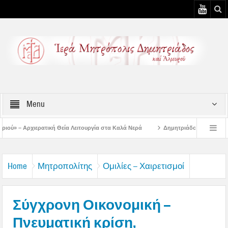
Menu
ική Θεία Λειτουργία στα Καλά Νερά
Δημητριάδος Ιγνάτιος: «Ο Ναός είναι ο 
 4η Αυγουστιάτικη Παράκληση στην Μεταμόρφωση Βόλου
Επίσκεψη του Δ/ντού
Home
Μητροπολίτης
Ομιλίες – Χαιρετισμοί
Σύγχρονη Οικονομική –
Πνευματική κρίση,