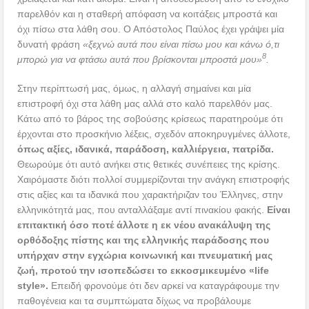
παρελθόν και η σταθερή απόφαση να κοιτάξεις μπροστά και
όχι πίσω στα λάθη σου. Ο Απόστολος Παύλος έχει γράψει μία
δυνατή φράση
«ξεχνώ αυτά που είναι πίσω μου και κάνω ό,τι
8
μπορώ για να φτάσω αυτά που βρίσκονται μπροστά μου»
.
Στην περίπτωσή μας, όμως, η αλλαγή σημαίνει και μία
επιστροφή όχι στα λάθη μας αλλά στο καλό παρελθόν μας.
Κάτω από το βάρος της σοβούσης κρίσεως παρατηρούμε ότι
έρχονται στο προσκήνιο λέξεις, σχεδόν αποκηρυγμένες άλλοτε,
όπως αξίες, ιδανικά, παράδοση, καλλιέργεια, πατρίδα.
Θεωρούμε ότι αυτό ανήκει στις θετικές συνέπειες της κρίσης.
Χαιρόμαστε διότι πολλοί συμμερίζονται την ανάγκη επιστροφής
στις αξίες και τα ιδανικά που χαρακτήριζαν του Έλληνες, στην
ελληνικότητά μας, που ανταλλάξαμε αντί πινακίου φακής.
Είναι
επιτακτική όσο ποτέ άλλοτε η εκ νέου ανακάλυψη της
ορθόδοξης πίστης και της ελληνικής παράδοσης που
υπήρχαν στην εγχώρια κοινωνική και πνευματική μας
ζωή, προτού την ισοπεδώσει το εκκοσμικευμένο «
life
style
».
Επειδή φρονούμε ότι δεν αρκεί να καταγράφουμε την
παθογένεια και τα συμπτώματα δίχως να προβάλουμε