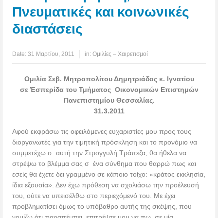
Πνευματικές και κοινωνικές
διαστάσεις
Date:
31 Μαρτίου, 2011
in:
Ομιλίες – Χαιρετισμοί
Ομιλία Σεβ. Μητροπολίτου Δημητριάδος κ. Ιγνατίου
σε Ἑσπερίδα του Τμήματος Οικονομικών Επιστημών
Πανεπιστημίου Θεσσαλίας.
31.3.2011
Αφού εκφράσω τις οφειλόμενες ευχαριστίες μου προς τους
διοργανωτές για την τιμητική πρόσκληση και το προνόμιο να
συμμετέχω σ αυτή την Στρογγυλή Τράπεζα, θα ήθελα να
στρέψω το βλέμμα σας σ ένα σύνθημα που θαρρώ πως και
εσείς θα έχετε δει γραμμένο σε κάποιο τοίχο: «κράτος εκκλησία,
ίδια εξουσία». Δεν έχω πρόθεση να σχολιάσω την προέλευσή
του, ούτε να υπεισέλθω στο περιεχόμενό του. Με έχει
προβληματίσει όμως το υπόβαθρο αυτής της σκέψης, που
νομίζω ότι παραπέμπει, επιτρέψτε μου να πω, σε μία