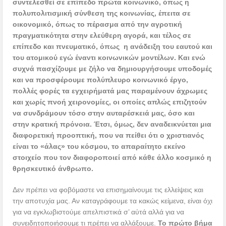
συντελεσθεί σε επίπεδο πρώτα κοινωνικό, όπως η
πολυπολιτισμική σύνθεση της κοινωνίας, έπειτα σε
οικονομικό, όπως το πέρασμα από την αγροτική
πραγματικότητα στην ελεύθερη αγορά, και τέλος σε
επίπεδο και πνευματικό, όπως η ανάδειξη του εαυτού και
του ατομικού εγώ έναντι κοινωνικών μοντέλων. Και ενώ
συχνά πασχίζουμε με ζήλο να δημιουργήσουμε υποδομές
και να προσφέρουμε πολύπλευρο κοινωνικό έργο,
πολλές φορές τα εγχειρήματά μας παραμένουν άχρωμες
και χωρίς πνοή χειρονομίες, οι οποίες απλώς επιζητούν
να συνδράμουν τόσο στην αυταρέσκειά μας, όσο και
στην κρατική πρόνοια. Έτσι, όμως, δεν αναδεικνύεται μια
διαφορετική προοπτική, που να πείθει ότι ο χριστιανός
είναι το «άλας» του κόσμου, το απαραίτητο εκείνο
στοιχείο που τον διαφοροποιεί από κάθε άλλο κοσμικό η
θρησκευτικό άνθρωπο.
Δεν πρέπει να φοβόμαστε να επισημαίνουμε τις ελλείψεις και
την αποτυχία μας. Αν καταγράφουμε τα κακώς κείμενα, είναι όχι
για να εγκλωβιστούμε απελπιστικά σ’ αὐτά αλλά για να
συνειδητοποιήσουμε τι πρέπει να αλλάξουμε.
Το πρώτο βήμα