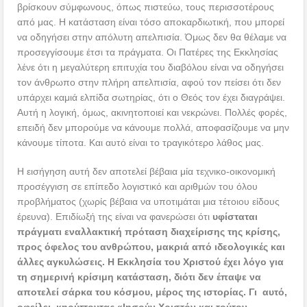
βρίσκουν σύμφωνους, όπως πιστεύω, τους περισσοτέρους
από μας. Η κατάσταση είναι τόσο αποκαρδιωτική, που μπορεί
να οδηγήσει στην απόλυτη απελπισία. Όμως δεν θα θέλαμε να
προσεγγίσουμε έτσι τα πράγματα. Οι Πατέρες της Εκκλησίας
λένε ότι η μεγαλύτερη επιτυχία του διαβόλου είναι να οδηγήσει
τον άνθρωπο στην πλήρη απελπισία, αφού τον πείσει ότι δεν
υπάρχει καμιά ελπίδα σωτηρίας, ότι ο Θεός τον έχει διαγράψει.
Αυτή η λογική, όμως, ακινητοποιεί και νεκρώνει. Πολλές φορές,
επειδή δεν μπορούμε να κάνουμε πολλά, αποφασίζουμε να μην
κάνουμε τίποτα. Και αυτό είναι το τραγικότερο λάθος μας.
Η εισήγηση αυτή δεν αποτελεί βέβαια μία τεχνικο-οικονομική
προσέγγιση σε επίπεδο λογιστικό και αριθμών του όλου
προβλήματος (χωρίς βέβαια να υποτιμάται μια τέτοιου είδους
έρευνα). Επιδίωξή της είναι να φανερώσει ότι
υφίσταται
πράγματι εναλλακτική πρόταση διαχείρισης της κρίσης,
προς όφελος του ανθρώπου, μακριά από ιδεολογικές και
άλλες αγκυλώσεις.
Η Εκκλησία του Χριστού έχει λόγο για
τη σημερινή κρίσιμη κατάσταση, διότι δεν έπαψε να
αποτελεί σάρκα του κόσμου, μέρος της ιστορίας. Γι αυτό,
οφείλει, κηρύττοντας «Ιησούν Χριστόν και τούτον