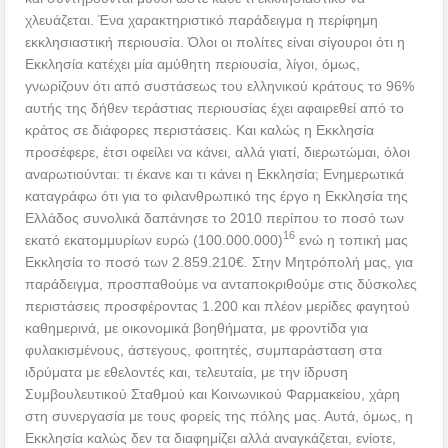
χλευάζεται. Ένα χαρακτηριστικό παράδειγμα η περίφημη
εκκλησιαστική περιουσία. Όλοι οι πολίτες είναι σίγουροι ότι η
Εκκλησία κατέχει μία αμύθητη περιουσία, λίγοι, όμως,
γνωρίζουν ότι από συστάσεως του ελληνικού κράτους το 96%
αυτής της δήθεν τεράστιας περιουσίας έχει αφαιρεθεί από το
κράτος σε διάφορες περιστάσεις. Και καλώς η Εκκλησία
προσέφερε, έτσι οφείλει να κάνει, αλλά γιατί, διερωτώμαι, όλοι
αναρωτιούνται: τι έκανε και τι κάνει η Εκκλησία; Ενημερωτικά
καταγράφω ότι για το φιλανθρωπικό της έργο η Εκκλησία της
Ελλάδος συνολικά δαπάνησε το 2010 περίπου το ποσό των
16
εκατό εκατομμυρίων ευρώ (100.000.000)
ενώ η τοπική μας
Εκκλησία το ποσό των 2.859.210€. Στην Μητρόπολή μας, για
παράδειγμα, προσπαθούμε να ανταποκριθούμε στις δύσκολες
περιστάσεις προσφέροντας 1.200 και πλέον μερίδες φαγητού
καθημερινά, με οικονομικά βοηθήματα, με φροντίδα για
φυλακισμένους, άστεγους, φοιτητές, συμπαράσταση στα
ιδρύματα με εθελοντές και, τελευταία, με την ίδρυση
Συμβουλευτικού Σταθμού και Κοινωνικού Φαρμακείου, χάρη
στη συνεργασία με τους φορείς της πόλης μας. Αυτά, όμως, η
Εκκλησία καλώς δεν τα διαφημίζει αλλά αναγκάζεται, ενίοτε,