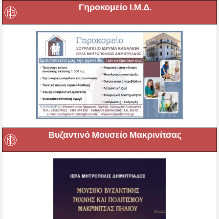
Γηροκομείο Ι.Μ.Δ.
Βυζαντινό Μουσείο Μακρινίτσας