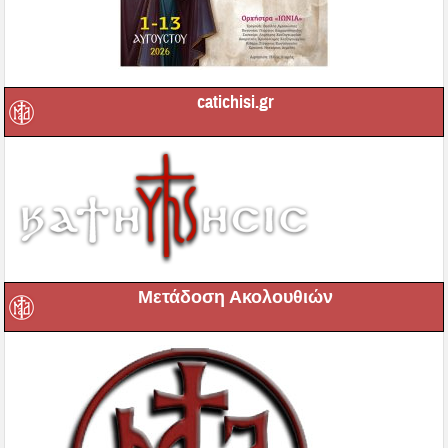
catichisi.gr
Μετάδοση Ακολουθιών