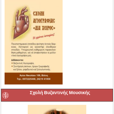
Σχολή Βυζαντινής Μουσικής