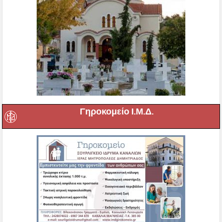
Γηροκομείο Ι.Μ.Δ.