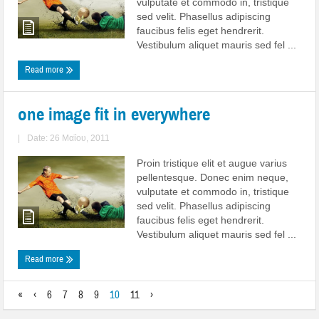
vulputate et commodo in, tristique
sed velit. Phasellus adipiscing
faucibus felis eget hendrerit.
Vestibulum aliquet mauris sed fel ...
Read more
one image fit in everywhere
|
Date: 26 Μαΐου, 2011
Proin tristique elit et augue varius
pellentesque. Donec enim neque,
vulputate et commodo in, tristique
sed velit. Phasellus adipiscing
faucibus felis eget hendrerit.
Vestibulum aliquet mauris sed fel ...
Read more
«
‹
6
7
8
9
10
11
›