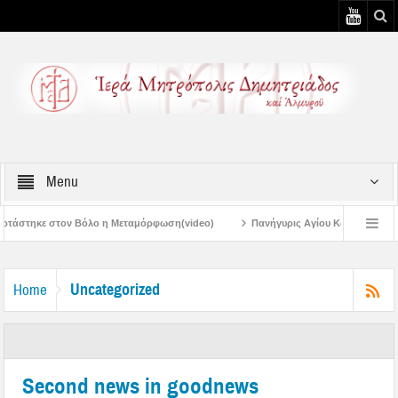
Menu
 Μεταμόρφωση(video)
Πανήγυρις Αγίου Καλλινίκου Μητροπολίτου Εδέσσης στ
Πανηγύρεις Μεταμορφώσεως – 4η Αυγουστιάτικη Παράκληση στην Μεταμόρφω
Uncategorized
Home
Second news in goodnews