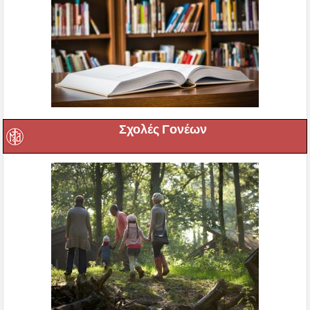
Σχολές Γονέων