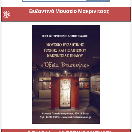
Βυζαντινό Μουσείο Μακρινίτσας