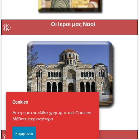
Οι Ιεροί μας Ναοί
Cookies
Αυτή η ιστοσελίδα χρησιμοποιεί Cookies:
Εικονική περιήγηση στο
Μάθετε περισσότερα
Μητροπολιτικό Ναό
Οι Ιερές μας Μονές
Συμφωνώ