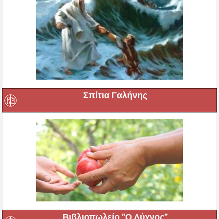
Σπίτια Γαλήνης
Βιβλιοπωλείο ”Ο Λύχνος”