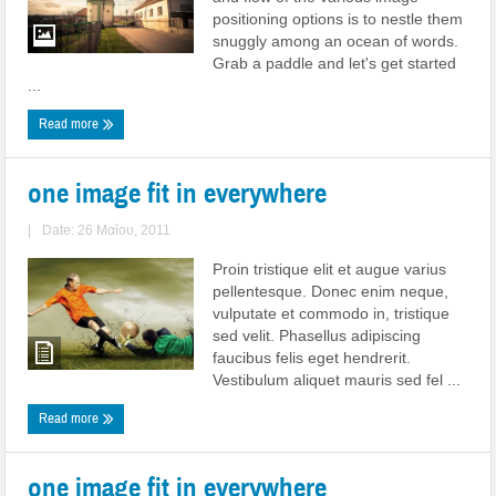
positioning options is to nestle them
snuggly among an ocean of words.
Grab a paddle and let's get started
...
Read more
one image fit in everywhere
|
Date: 26 Μαΐου, 2011
Proin tristique elit et augue varius
pellentesque. Donec enim neque,
vulputate et commodo in, tristique
sed velit. Phasellus adipiscing
faucibus felis eget hendrerit.
Vestibulum aliquet mauris sed fel ...
Read more
one image fit in everywhere