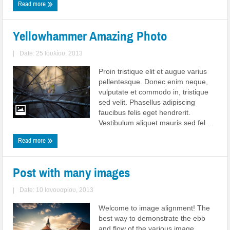
Read more
Yellowhammer Amazing Photo
|
Date: 25 Ιουλίου, 2013
Proin tristique elit et augue varius
pellentesque. Donec enim neque,
vulputate et commodo in, tristique
sed velit. Phasellus adipiscing
faucibus felis eget hendrerit.
Vestibulum aliquet mauris sed fel ...
Read more
Post with many images
|
Date: 10 Ιανουαρίου, 2013
Welcome to image alignment! The
best way to demonstrate the ebb
and flow of the various image