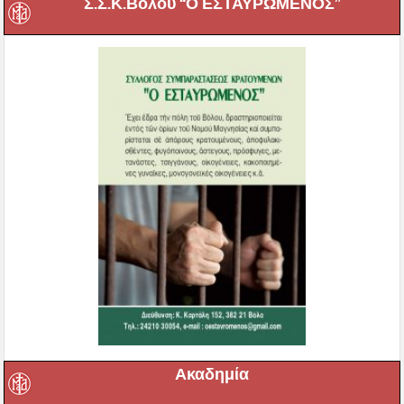
Σ.Σ.Κ.Βόλου “Ο ΕΣΤΑΥΡΩΜΕΝΟΣ”
Ακαδημία