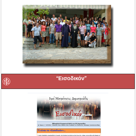
“Εισοδικόν”