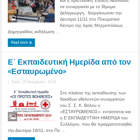
και η Χριστιανική Ένωση Νεανίδων,
σε συνεργασία με το Ίδρυμα
Δεληγεώργη, διοργάνωσαν την
Δευτέρα 11/11 στο Πνευματικό
Κέντρο της Ιεράς Μητροπόλεως
Δημητριάδος εκδήλωση ...
Read more
Ε΄ Εκπαιδευτική Ημερίδα από τον
«Εσταυρωμένο»
|
Date: 15 Νοεμβρίου, 2019
Στο πλαίσιο της εκπαίδευσης των
δεκάδων εθελοντών-συνεργατών
του Σ. Σ. Κ. Βόλου ο
«ΕΣΤΑΥΡΩΜΕΝΟΣ», εντάσσεται και
η Ε΄ΕΚΠΑΙΔΕΥΤΙΚΗ ΗΜΕΡΙΔΑ του
Συλλόγου, που θα πραγματοποιηθεί
την Δευτέρα 18/11, στο Πο ...