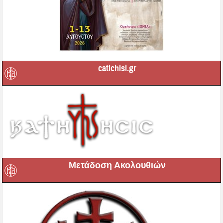
catichisi.gr
Μετάδοση Ακολουθιών