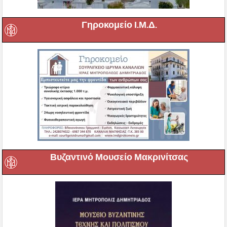
Γηροκομείο Ι.Μ.Δ.
Βυζαντινό Μουσείο Μακρινίτσας