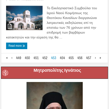
Το Εκκλησιαστικό Συμβούλιο του
Ιερού Ναού Κοιμήσεως της
Θεοτόκου Καναλίων διοργανώνει
λατρευτικές εκδηλώσεις επί τη
επετείω των 76 χρόνων από την
επιδρομή των βαρβάρων
κατακτητών και την εύρεση της θα ...
Read more
«
‹
449
450
451
452
453
454
455
456
457
›
»
Μητροπολίτης Ιγνάτιος