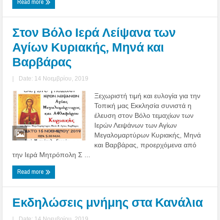
Read more
Στον Βόλο Ιερά Λείψανα των
Αγίων Κυριακής, Μηνά και
Βαρβάρας
|
Date: 14 Νοεμβρίου, 2019
Ξεχωριστή τιμή και ευλογία για την
Τοπική μας Εκκλησία συνιστά η
έλευση στον Βόλο τεμαχίων των
Ιερών Λειψάνων των Αγίων
Μεγαλομαρτύρων Κυριακής, Μηνά
και Βαρβάρας, προερχόμενα από
την Ιερά Μητρόπολη Σ ...
Read more
Εκδηλώσεις μνήμης στα Κανάλια
|
Date: 14 Νοεμβρίου, 2019