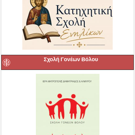
Σχολή Γονέων Βόλου