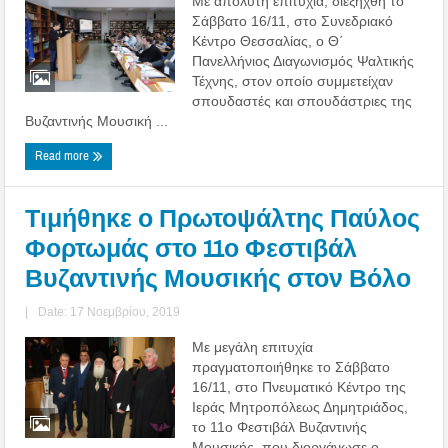
Με απόλυτη επιτυχία, διεξήχθη το
Σάββατο 16/11, στο Συνεδριακό
Κέντρο Θεσσαλίας, ο Θ΄
Πανελλήνιος Διαγωνισμός Ψαλτικής
Τέχνης, στον οποίο συμμετείχαν
σπουδαστές και σπουδάστριες της
Βυζαντινής Μουσική ...
Read more
Τιμήθηκε ο Πρωτοψάλτης Παύλος
Φορτωμάς στο 11ο Φεστιβάλ
Βυζαντινής Μουσικής στον Βόλο
|
Date: 17 Νοεμβρίου, 2019
Με μεγάλη επιτυχία
πραγματοποιήθηκε το Σάββατο
16/11, στο Πνευματικό Κέντρο της
Ιεράς Μητροπόλεως Δημητριάδος,
το 11ο Φεστιβάλ Βυζαντινής
Μουσικής, που διοργάνωσε ο