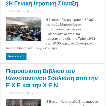
2Η Γενική Ιερατική Σύναξη
|
Date: 16 Νοεμβρίου, 2019
Η δεύτερη Γενική Ιερατική Σύναξη
της Ιεράς Μητροπόλεως
Δημητριάδος, για το νέο
Εκκλησιαστικό έτος, θα
πραγματοποιηθεί την Τρίτη 19/11,
στις 10.00 π.μ., στο Συνεδριακό
Κέντρο Θεσσαλίας. Το γενικό θέμα ...
Read more
Παρουσίαση Βιβλίου του
Κωνσταντίνου Σουλιώτη από την
Ε.Χ.Ε και την Χ.Ε.Ν.
|
Date: 15 Νοεμβρίου, 2019
Η Ένωση Χριστιανών Επιστημόνων