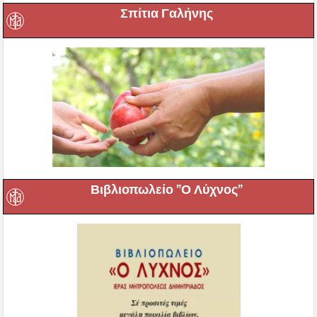
Σπίτια Γαλήνης
Βιβλιοπωλείο ”Ο Λύχνος”