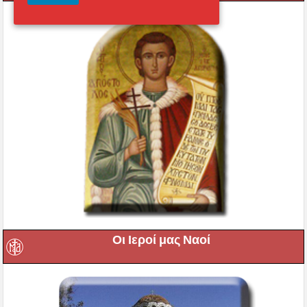
Οι Ιεροί μας Ναοί