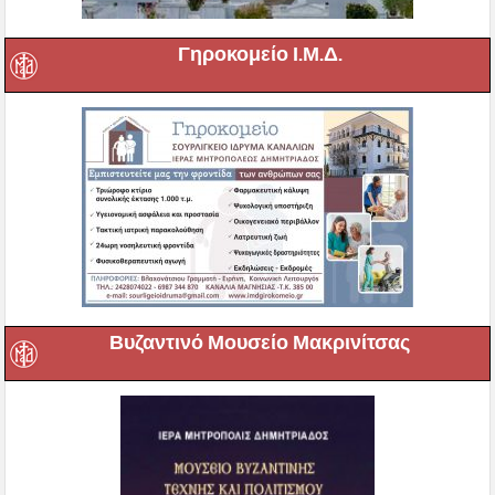
Γηροκομείο Ι.Μ.Δ.
Βυζαντινό Μουσείο Μακρινίτσας