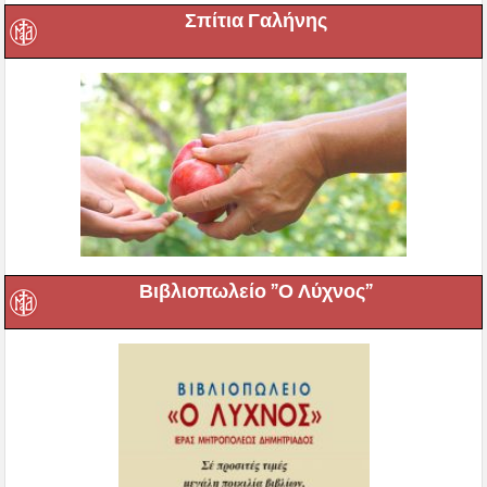
Σπίτια Γαλήνης
Βιβλιοπωλείο ”Ο Λύχνος”