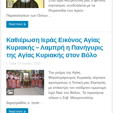
Στην Ιερά Μητρόπολή μας ο φετινός
εορτασμός συνδυάζεται με τα
Θυρανοίξια των Ιερών
Παρεκκλησίων των Οσίων ...
Read more
Καθιέρωση Ιεράς Εικόνος Αγίας
Κυριακής – Λαμπρή η Πανήγυρις
της Αγίας Κυριακής στον Βόλο
|
Date: 07 Ιουλίου, 2020
Την μνήμη της Αγίας
Μεγαλομάρτυρος Κυριακής εόρτασε
ιεροπρεπώς η Τοπική μας Εκκλησία,
με επίκεντρο τον νεόδμητο ομώνυμο
Ιερό Ναό του Βόλου. Τα προεόρτια
τέλεσε ο Σεβ. Μητροπολίτης
Δημητριάδος κ. Ιγνάτ ...
Read more