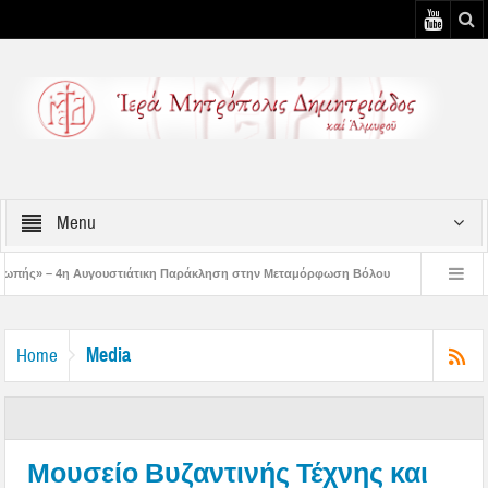
Menu
ιάτικη Παράκληση στην Μεταμόρφωση Βόλου
Επίσκεψη του Δ/ντού της Β/θμια
 Αυγουστιάτικη Παράκληση στον Άγιο Γεώργιο Νηλείας
Δημητριάδος Ιγνάτιος
Media
Home
Μουσείο Βυζαντινής Τέχνης και