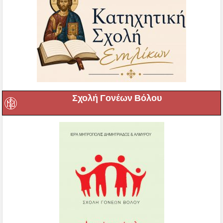
Σχολή Γονέων Βόλου