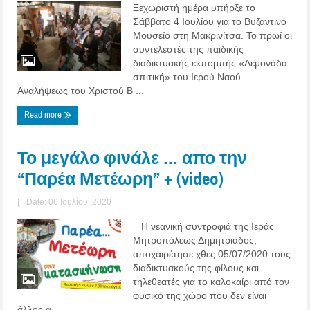
Ξεχωριστή ημέρα υπήρξε το
Σάββατο 4 Ιουλίου για το Βυζαντινό
Μουσείο στη Μακρινίτσα. Το πρωί οι
συντελεστές της παιδικής
διαδικτυακής εκπομπής «Λεμονάδα
σπιτική» του Ιερού Ναού
Αναλήψεως του Χριστού Β ...
Read more
Το μεγάλο φινάλε … απο την
“Παρέα Μετέωρη” + (video)
|
Date: 06 Ιουλίου, 2020
Η νεανική συντροφιά της Ιεράς
Μητροπόλεως Δημητριάδος,
αποχαιρέτησε χθες 05/07/2020 τους
διαδικτυακούς της φίλους και
τηλεθεατές για το καλοκαίρι από τον
φυσικό της χώρο που δεν είναι
άλλος α ...