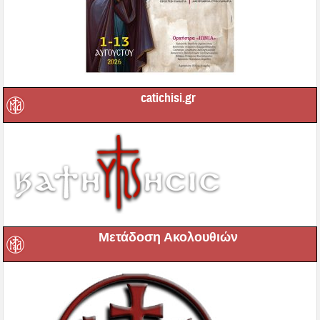
catichisi.gr
Μετάδοση Ακολουθιών