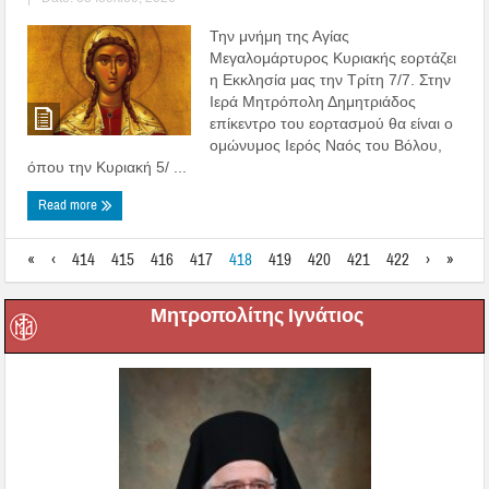
Την μνήμη της Αγίας
Μεγαλομάρτυρος Κυριακής εορτάζει
η Εκκλησία μας την Τρίτη 7/7. Στην
Ιερά Μητρόπολη Δημητριάδος
επίκεντρο του εορτασμού θα είναι ο
ομώνυμος Ιερός Ναός του Βόλου,
όπου την Κυριακή 5/ ...
Read more
«
‹
414
415
416
417
418
419
420
421
422
›
»
Μητροπολίτης Ιγνάτιος