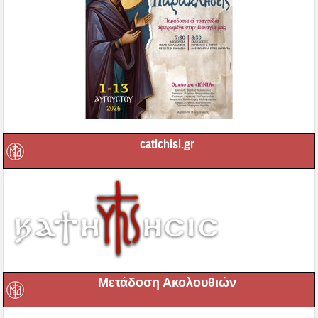
catichisi.gr
Μετάδοση Ακολουθιών