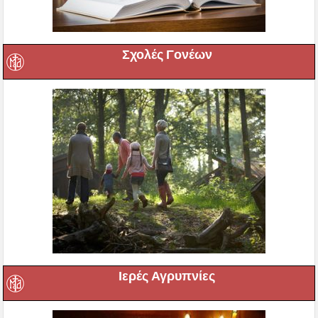
Σχολές Γονέων
Ιερές Αγρυπνίες