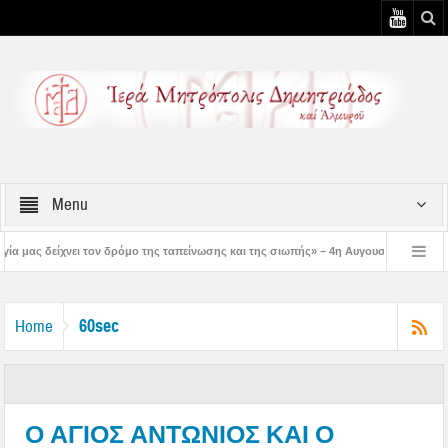
Menu
δρόμο της ταπείνωσης και της σιωπής» – 4η Αυγουστιάτικη Παράκληση στην Μεταμό
 3η Αυγουστιάτικη Παράκληση στον Άγιο Γεώργιο Νηλείας
Δημητριάδος Ιγνάτ
60sec
Home
Ο ΑΓΙΟΣ ΑΝΤΩΝΙΟΣ ΚΑΙ Ο