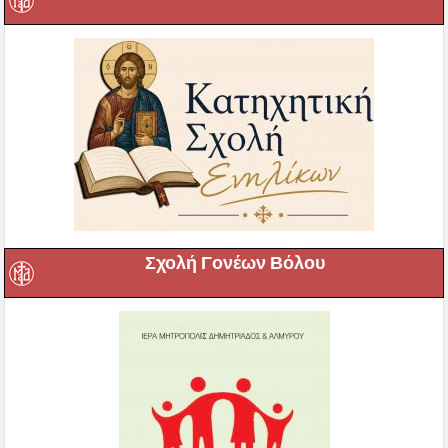
Σχολή Γονέων Βόλου