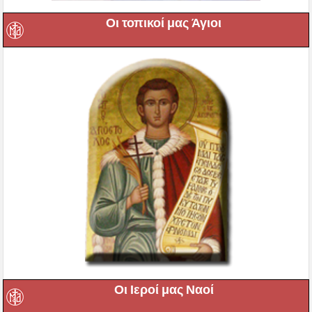
Οι τοπικοί μας Άγιοι
Οι Ιεροί μας Ναοί