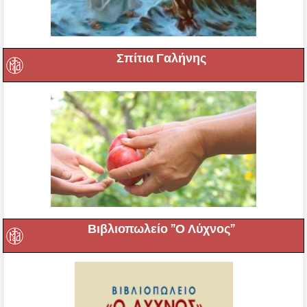
Σπίτια Γαλήνης
Βιβλιοπωλείο ”Ο Λύχνος”