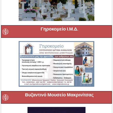
Γηροκομείο Ι.Μ.Δ.
Βυζαντινό Μουσείο Μακρινίτσας