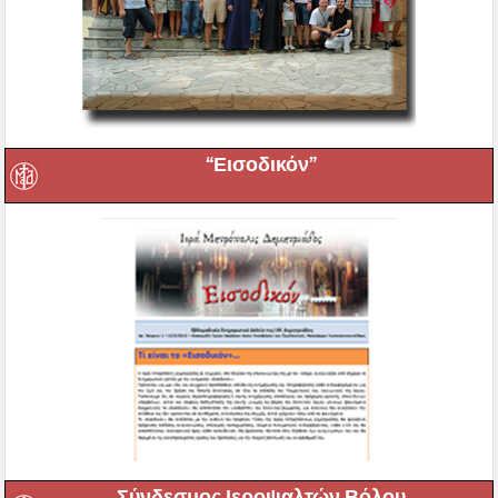
“Εισοδικόν”
Σύνδεσμος Ιεροψαλτών Βόλου