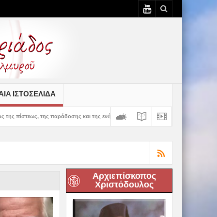
ΙΆ ΙΣΤΟΣΕΛΊΔΑ
ράδοσης και της ενότητας» – 100 χρόνια ζωής και προσφοράς του Ιερού Ναού Κοιμή
Αρχιεπίσκοπος
Χριστόδουλος