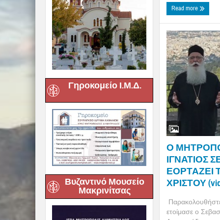
Read more
Γηροκομείο Ι.Μ.Δ.
Ο ΜΗΤΡΟΠ
ΙΓΝΑΤΙΟΣ ΣΕ
ΕΟΡΤΑΖΕΙ 
Βυζαντινό Μουσείο
ΧΡΙΣΤΟΥ (vi
Μακρινίτσας
Παρακολουθήστε 
ετοίμασε ο Σεβα