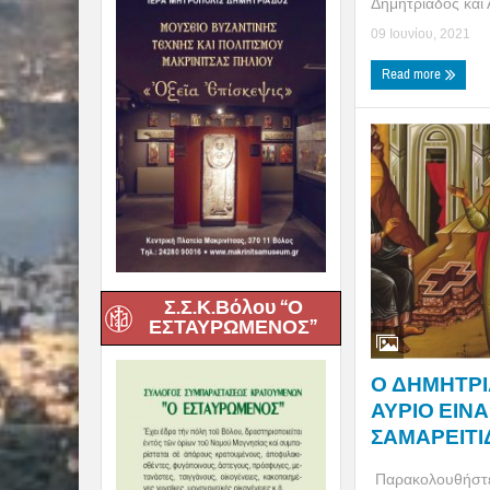
Δημητριάδος και 
09 Ιουνίου, 2021
Read more
Σ.Σ.Κ.Βόλου “Ο
ΕΣΤΑΥΡΩΜΕΝΟΣ”
Ο ΔΗΜΗΤΡΙΑ
ΑΥΡΙΟ ΕΙΝΑ
ΣΑΜΑΡΕΙΤΙΔΟ
Παρακολουθήστε 