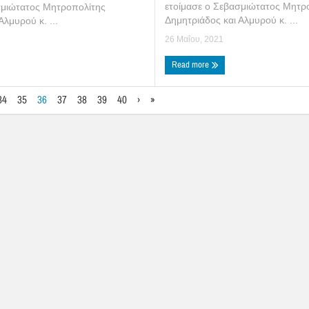
ετοίμασε ο Σεβασμιώτατος Μητρ
σμιώτατος Μητροπολίτης
Δημητριάδος και Αλμυρού κ. ...
Αλμυρού κ. ...
26 Μαΐου, 2021
Read more
34
35
36
37
38
39
40
›
»