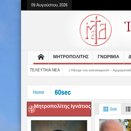
09 Αυγούστου, 2026
ΜΗΤΡΟΠΟΛΙΤΗΣ
ΓΝΩΡΙΜΙΑ
Δ
ΤΕΛΕΥΤΑΙΑ ΝΕΑ
ροετοιμασμένοι στο Πάσχα του καλοκαιριού» – Αρχιερατική Θεία Λειτουργία στα Κ
60sec
Home
Μητροπολίτης Ιγνάτιος
Grid