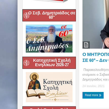
Ο Σεβ. Δημητριάδος σε
60″
Ο ΜΗΤΡΟΠ
ΣΕ 60’’ – Δε
Κατηχητική Σχολή
Ενηλίκων 2026-27
Παρακολουθήστε 
ετοίμασε ο Σεβα
Δημητριάδος και 
24 Ιουνίου, 2021
Read more