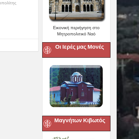
οπολίτης
Εικονική περιήγηση στο
Μητροπολιτικό Ναό
Οι Ιερές μας Μονές
Μαγνήτων Κιβωτός