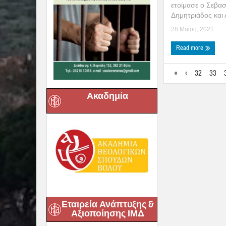
ετοίμασε ο Σεβα
Δημητριάδος και 
28 Μαΐου, 2021
Read more
«
‹
32
33
Ακαδημία
Εταιρεία Ανάπτυξης &
Αξιοποίησης ΙΜΔ