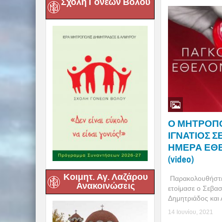
Σχολή Γονέων Βόλου
Ο ΜΗΤΡΟΠ
ΙΓΝΑΤΙΟΣ ΣΕ
ΗΜΕΡΑ ΕΘ
(video)
Κοιμητ. Αγ. Λαζάρου
Παρακολουθήστε 
Ανακοινώσεις
ετοίμασε ο Σεβα
Δημητριάδος και 
14 Ιουνίου, 2021