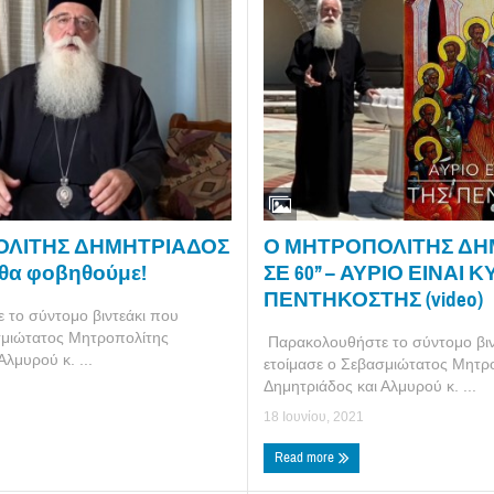
Ο ΜΗΤΡΟΠΟΛΙΤΗΣ ΔΗ
ΟΛΙΤΗΣ ΔΗΜΗΤΡΙΑΔΟΣ
ΣΕ 60’’ – ΑΥΡΙΟ ΕΙΝΑΙ
ν θα φοβηθούμε!
ΠΕΝΤΗΚΟΣΤΗΣ (video)
το σύντομο βιντεάκι που
σμιώτατος Μητροπολίτης
Παρακολουθήστε το σύντομο βιν
Αλμυρού κ. ...
ετοίμασε ο Σεβασμιώτατος Μητρ
Δημητριάδος και Αλμυρού κ. ...
18 Ιουνίου, 2021
Read more