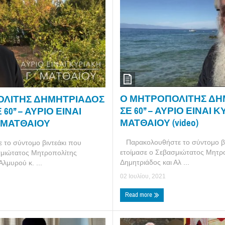
Ο ΜΗΤΡΟΠΟΛΙΤΗΣ ΔΗ
ΟΛΙΤΗΣ ΔΗΜΗΤΡΙΑΔΟΣ
ΣΕ 60’’ – ΑΥΡΙΟ ΕΙΝΑΙ 
60’’ – ΑΥΡΙΟ ΕΙΝΑΙ
ΜΑΤΘΑΙΟΥ (video)
’ ΜΑΤΘΑΙΟΥ
Παρακολουθήστε το σύντομο βι
το σύντομο βιντεάκι που
ετοίμασε ο Σεβασμιώτατος Μητρ
σμιώτατος Μητροπολίτης
Δημητριάδος και Αλ ...
Αλμυρού κ. ...
02 Ιουλίου, 2021
Read more