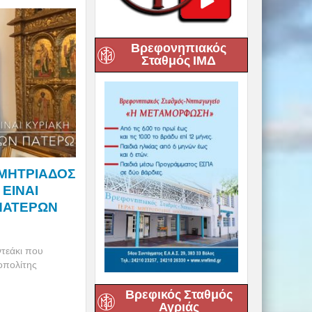
Βρεφονηπιακός
Σταθμός ΙΜΔ
ΜΗΤΡΙΑΔΟΣ
Ο ΕΙΝΑΙ
 ΠΑΤΕΡΩΝ
τεάκι που
οπολίτης
Βρεφικός Σταθμός
Αγριάς