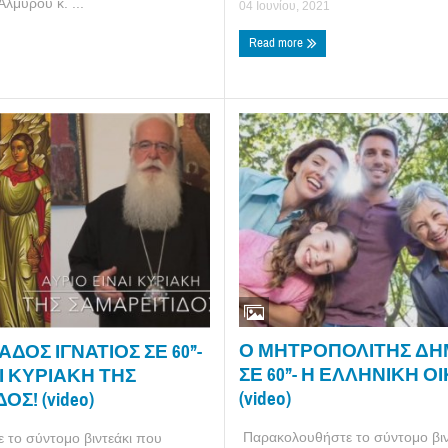
Αλμυρού κ. ...
04 Ιουνίου, 2021
Read more
Ο ΜΗΤΡΟΠΟΛΙΤΗΣ ΔΗ
ΔΟΣ ΙΓΝΑΤΙΟΣ ΣΕ 60’’-
ΣΕ 60’’- Η ΕΛΛΗΝΙΚΗ Ο
Ι ΚΥΡΙΑΚΗ ΤΗΣ
(video)
Σ! (video)
Παρακολουθήστε το σύντομο βιν
το σύντομο βιντεάκι που