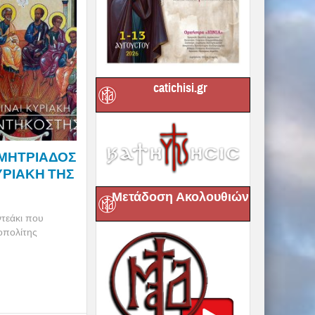
catichisi.gr
ΜΗΤΡΙΑΔΟΣ
 ΚΥΡΙΑΚΗ ΤΗΣ
Μετάδοση Ακολουθιών
τεάκι που
οπολίτης