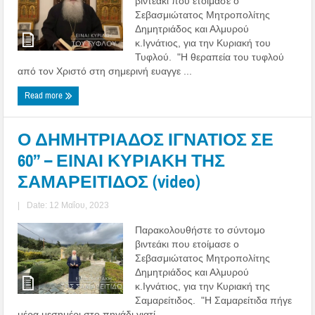
βιντεάκι που ετοίμασε ο
Σεβασμιώτατος Μητροπολίτης
Δημητριάδος και Αλμυρού
κ.Ιγνάτιος, για την Κυριακή του
Τυφλού. "Η θεραπεία του τυφλού
από τον Χριστό στη σημερινή ευαγγε ...
Read more
Ο ΔΗΜΗΤΡΙΑΔΟΣ ΙΓΝΑΤΙΟΣ ΣΕ
60’’ – ΕΙΝΑΙ ΚΥΡΙΑΚΗ ΤΗΣ
ΣΑΜΑΡΕΙΤΙΔΟΣ (video)
|
Date: 12 Μαΐου, 2023
Παρακολουθήστε το σύντομο
βιντεάκι που ετοίμασε ο
Σεβασμιώτατος Μητροπολίτης
Δημητριάδος και Αλμυρού
κ.Ιγνάτιος, για την Κυριακή της
Σαμαρείτιδος. "Η Σαμαρείτιδα πήγε
μέρα μεσημέρι στο πηγάδι γιατί ...