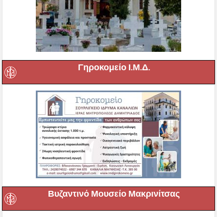
Γηροκομείο Ι.Μ.Δ.
Βυζαντινό Μουσείο Μακρινίτσας