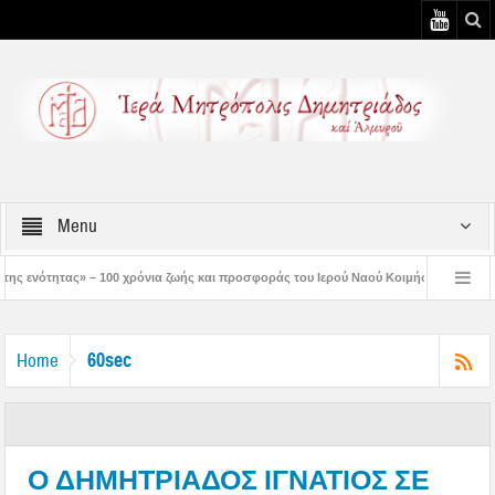
Menu
ρόνια ζωής και προσφοράς του Ιερού Ναού Κοιμήσεως της Θεοτόκου Πτελεού
Δ
ριστός μάς έδειξε το μέλλον μας» – Με λαμπρότητα εορτάστηκε στον Βόλο η Μεταμ
60sec
Home
Ο ΔΗΜΗΤΡΙΑΔΟΣ ΙΓΝΑΤΙΟΣ ΣΕ