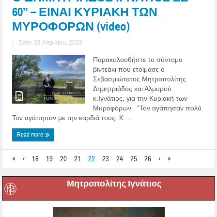
60’’ – ΕΙΝΑΙ ΚΥΡΙΑΚΗ ΤΩΝ
ΜΥΡΟΦΟΡΩΝ (video)
|
Date: 28 Απριλίου, 2023
Παρακολουθήστε το σύντομο
βιντεάκι που ετοίμασε ο
Σεβασμιώτατος Μητροπολίτης
Δημητριάδος και Αλμυρού
κ.Ιγνάτιος, για την Κυριακή των
Μυροφόρων. "Τον αγάπησαν πολύ.
Τον αγάπησαν με την καρδιά τους. Κ ...
Read more
«
‹
18
19
20
21
22
23
24
25
26
›
»
Μητροπολίτης Ιγνάτιος