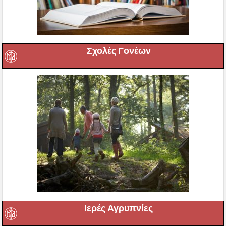
Σχολές Γονέων
Ιερές Αγρυπνίες