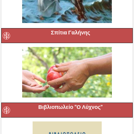
Σπίτια Γαλήνης
Βιβλιοπωλείο ”Ο Λύχνος”