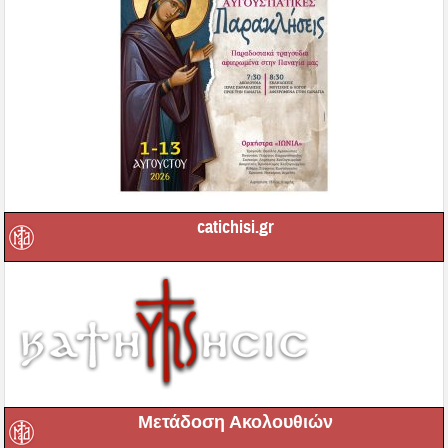
catichisi.gr
Μετάδοση Ακολουθιών