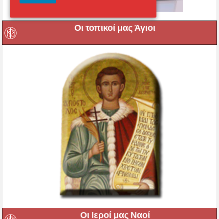
Οι τοπικοί μας Άγιοι
Οι Ιεροί μας Ναοί