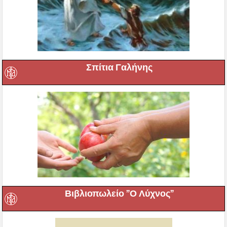
Σπίτια Γαλήνης
Βιβλιοπωλείο ”Ο Λύχνος”