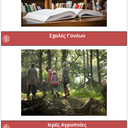
Σχολές Γονέων
Ιερές Αγρυπνίες