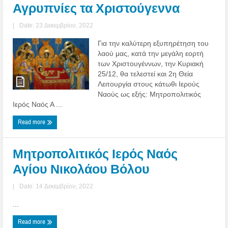
Αγρυπνίες τα Χριστούγεννα
|
Date: 23 Δεκεμβρίου, 2022
Για την καλύτερη εξυπηρέτηση του
λαού μας, κατά την μεγάλη εορτή
των Χριστουγέννων, την Κυριακή
25/12, θα τελεστεί και 2η Θεία
Λειτουργία στους κάτωθι Ιερούς
Ναούς ως εξής: Μητροπολιτικός
Ιερός Ναός Α ...
Read more
Μητροπολιτικός Ιερός Ναός
Αγίου Νικολάου Βόλου
|
Date: 14 Δεκεμβρίου, 2022
...
Read more