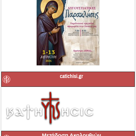
catichisi.gr
Μετάδοση Ακολουθιών