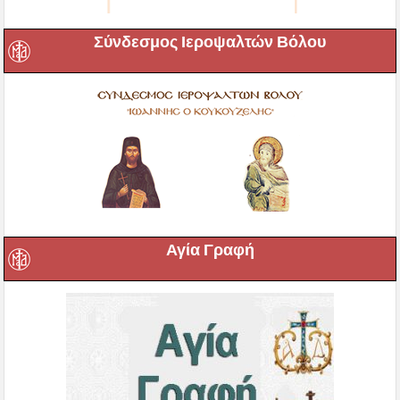
Σύνδεσμος Ιεροψαλτών Βόλου
Αγία Γραφή