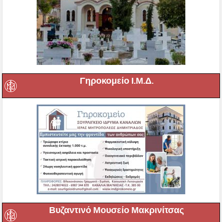
Γηροκομείο Ι.Μ.Δ.
Βυζαντινό Μουσείο Μακρινίτσας