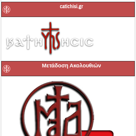
catichisi.gr
Μετάδοση Ακολουθιών