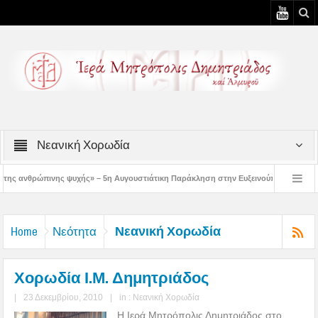
Νεανική Χορωδία
– 5η Αυγουστιάτικη Παράκληση στην Ευξεινούπολη
Χειροθεσία Πνευματικού κ
ρωμένων κελιών της Παλαιάς Ιεράς Μονής Παναγίας Κάτω Ξενιάς
Δημητριάδ
Νεανική Χορωδία
Home
Νεότητα
Χορωδία Ι.Μ. Δημητριάδος
|
23 Δεκεμβρίου, 2010
|
in :
Νεανική Χορωδία
Η Ιερά Μητρόπολις Δημητριάδος στο