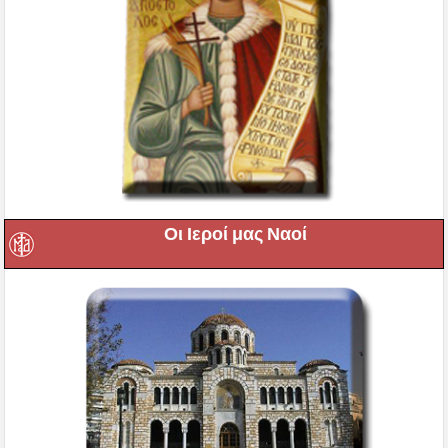
Οι Ιεροί μας Ναοί