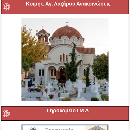
Κοιμητ. Αγ. Λαζάρου Ανακοινώσεις
Γηροκομείο Ι.Μ.Δ.