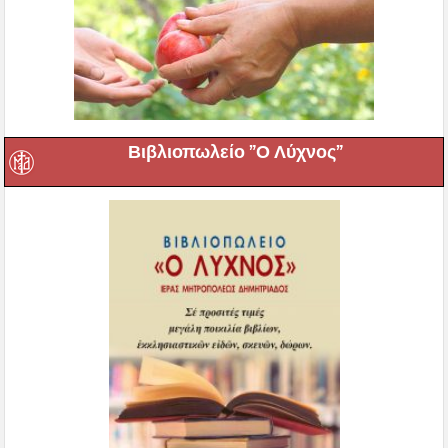
Βιβλιοπωλείο ”Ο Λύχνος”