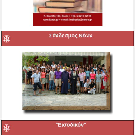
Σύνδεσμος Νέων
“Εισοδικόν”