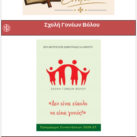
Σχολή Γονέων Βόλου