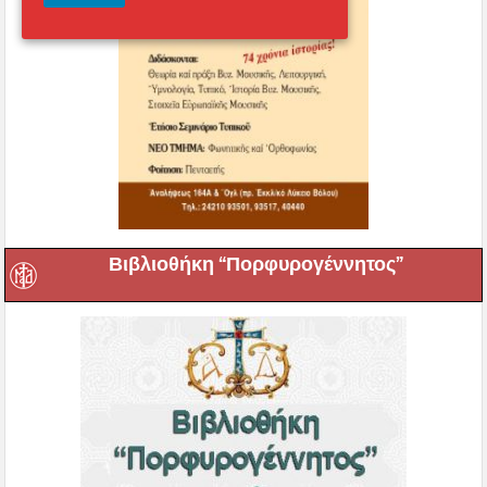
Βιβλιοθήκη “Πορφυρογέννητος”