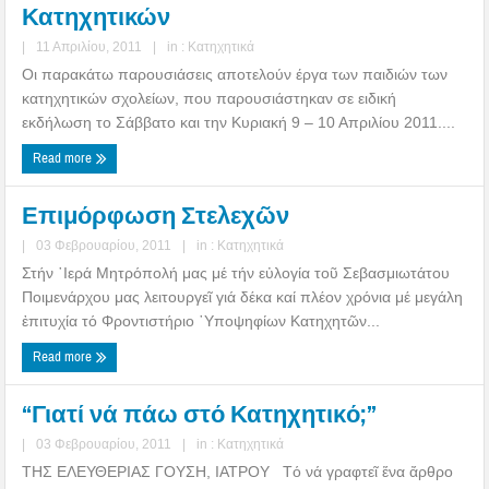
Κατηχητικών
|
11 Απριλίου, 2011
|
in :
Κατηχητικά
Οι παρακάτω παρουσιάσεις αποτελούν έργα των παιδιών των
κατηχητικών σχολείων, που παρουσιάστηκαν σε ειδική
εκδήλωση το Σάββατο και την Κυριακή 9 – 10 Απριλίου 2011....
Read more
Επιμόρφωση Στελεχῶν
|
03 Φεβρουαρίου, 2011
|
in :
Κατηχητικά
Στήν ῾Ιερά Μητρόπολή μας μέ τήν εὐλογία τοῦ Σεβασμιωτάτου
Ποιμενάρχου μας λειτουργεῖ γιά δέκα καί πλέον χρόνια μέ μεγάλη
ἐπιτυχία τό Φροντιστήριο ῾Υποψηφίων Κατηχητῶν...
Read more
“Γιατί νά πάω στό Κατηχητικό;”
|
03 Φεβρουαρίου, 2011
|
in :
Κατηχητικά
ΤΗΣ ΕΛΕΥΘΕΡΙΑΣ ΓΟΥΣΗ, ΙΑΤΡΟΥ Τό νά γραφτεῖ ἕνα ἄρθρο