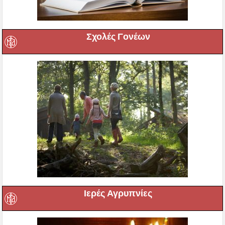
Σχολές Γονέων
Ιερές Αγρυπνίες