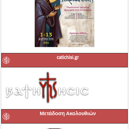
catichisi.gr
Μετάδοση Ακολουθιών