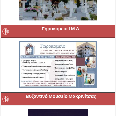
Γηροκομείο Ι.Μ.Δ.
Βυζαντινό Μουσείο Μακρινίτσας