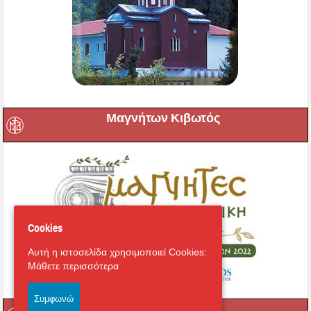
Μαγνήτων Κιβωτός
Cookies
Αυτή η ιστοσελίδα χρησιμοποιεί Cookies:
Μάθετε περισσότερα
Συμφωνώ
Ραδιόφωνο