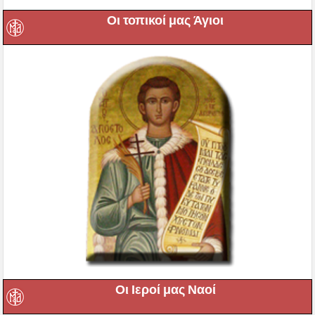
Οι τοπικοί μας Άγιοι
Οι Ιεροί μας Ναοί