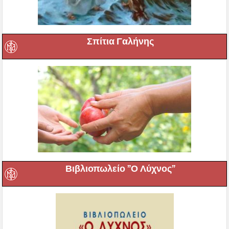
Σπίτια Γαλήνης
Βιβλιοπωλείο ”Ο Λύχνος”