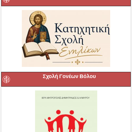
Σχολή Γονέων Βόλου