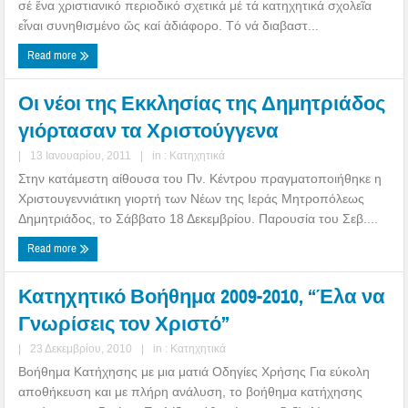
σέ ἕνα χριστιανικό περιοδικό σχετικά μέ τά κατηχητικά σχολεῖα
εἶναι συνηθισμένο ὥς καί ἀδιάφορο. Τό νά διαβαστ...
Read more
Οι νέοι της Εκκλησίας της Δημητριάδος
γιόρτασαν τα Χριστούγγενα
|
13 Ιανουαρίου, 2011
|
in :
Κατηχητικά
Στην κατάμεστη αίθουσα του Πν. Κέντρου πραγματοποιήθηκε η
Χριστουγεννιάτικη γιορτή των Νέων της Ιεράς Μητροπόλεως
Δημητριάδος, το Σάββατο 18 Δεκεμβρίου. Παρουσία του Σεβ....
Read more
Κατηχητικό Βοήθημα 2009-2010, “Έλα να
Γνωρίσεις τον Χριστό”
|
23 Δεκεμβρίου, 2010
|
in :
Κατηχητικά
Βοήθημα Κατήχησης με μια ματιά Οδηγίες Χρήσης Για εύκολη
αποθήκευση και με πλήρη ανάλυση, το βοήθημα κατήχησης