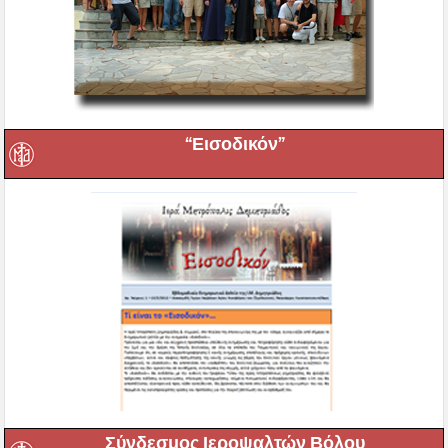
“Εισοδικόν”
Σύνδεσμος Ιεροψαλτών Βόλου