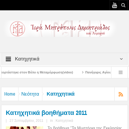
Κατηχητικά
 η Μεταμόρφωση(video)
Πανήγυρις Αγίου Καλλινίκου Μητροπολίτου Εδέσσης 
Πανηγύρεις Μεταμορφώσεως – 4η Αυγουστιάτικη Παράκληση στην Μεταμόρ
Κατηχητικά
Home
Νεότητα
Κατηχητικά βοηθήματα 2011
|
27 Σεπτεμβρίου, 2011
|
in :
Κατηχητικά
Το βοήθημα “Τα Μυστήρια της Εκκλησίας