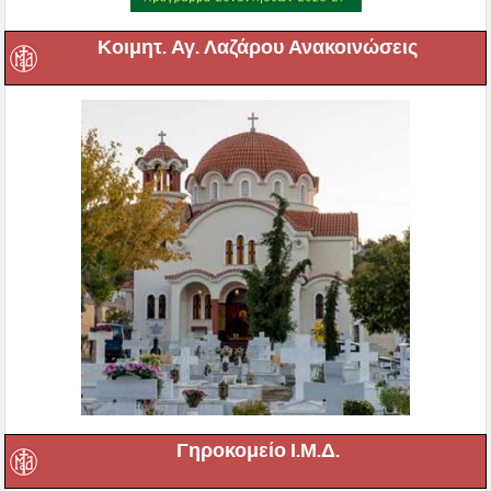
Κοιμητ. Αγ. Λαζάρου Ανακοινώσεις
Γηροκομείο Ι.Μ.Δ.