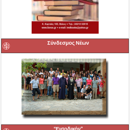
Σύνδεσμος Νέων
“Εισοδικόν”