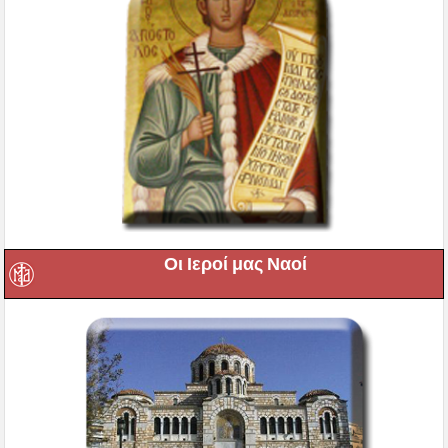
Οι Ιεροί μας Ναοί