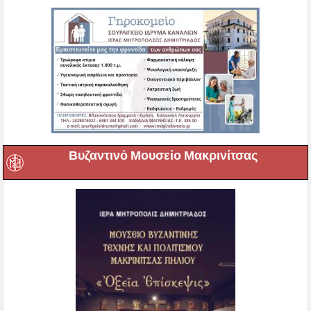
Βυζαντινό Μουσείο Μακρινίτσας