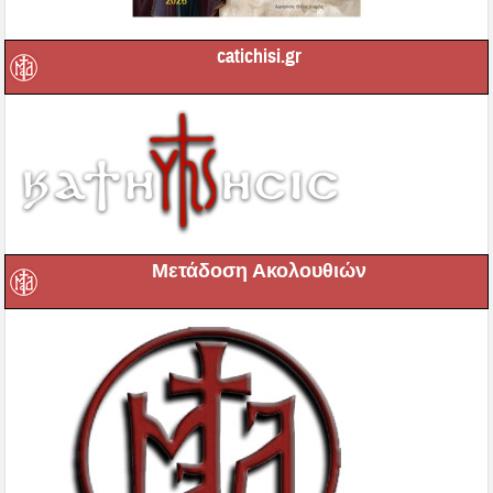
catichisi.gr
Μετάδοση Ακολουθιών