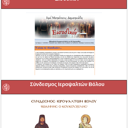
Σύνδεσμος Ιεροψαλτών Βόλου