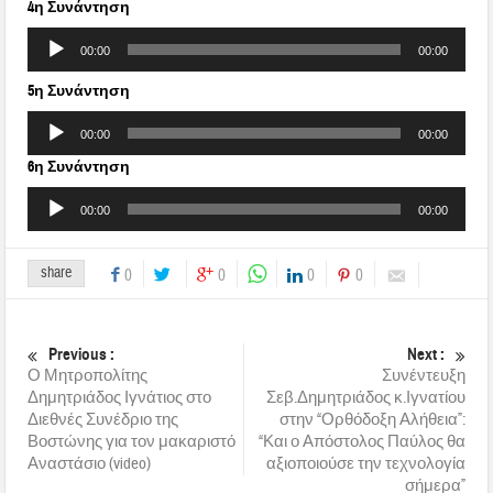
Ήχου
4η Συνάντηση
Πρόγραμμα
00:00
00:00
Αναπαραγωγής
Ήχου
5η Συνάντηση
Πρόγραμμα
00:00
00:00
Αναπαραγωγής
6η Συνάντηση
Ήχου
Πρόγραμμα
00:00
00:00
Αναπαραγωγής
Ήχου
share
0
0
0
0
Previous :
Next :
Ο Μητροπολίτης
Συνέντευξη
Δημητριάδος Ιγνάτιος στο
Σεβ.Δημητριάδος κ.Ιγνατίου
Διεθνές Συνέδριο της
στην “Ορθόδοξη Αλήθεια”:
Βοστώνης για τον μακαριστό
“Και ο Απόστολος Παύλος θα
Αναστάσιο (video)
αξιοποιούσε την τεχνολογία
σήμερα”