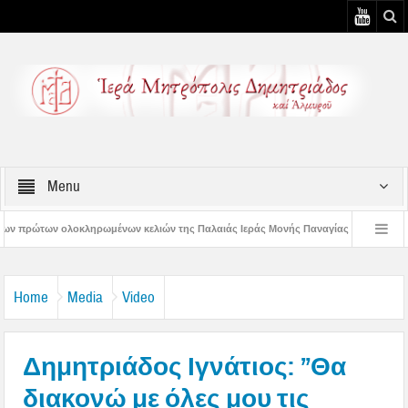
Menu
ων κελιών της Παλαιάς Ιεράς Μονής Παναγίας Κάτω Ξενιάς
Δημητριάδος Ιγ
άδος Ιγνάτιος: «Ας βάλουμε την Παναγία οδηγό στη ζωή μας» – 1η Αυγουστιάτικη Π
Home
Media
Video
Δημητριάδος Ιγνάτιος: ”Θα
διακονώ με όλες μου τις