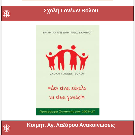
Σχολή Γονέων Βόλου
Κοιμητ. Αγ. Λαζάρου Ανακοινώσεις