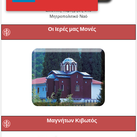
Εικονική περιήγηση στο
Μητροπολιτικό Ναό
Οι Ιερές μας Μονές
Μαγνήτων Κιβωτός