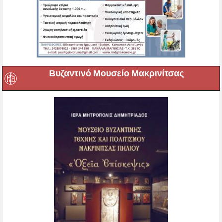
Βυζαντινό Μουσείο Μακρινίτσας