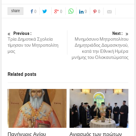
share
0
0
0
0
Previous :
Next :
Τρία Δημοτικά Σχολεία
Μνημόσυνο Μητροπολίτου
τίμησαν τον Μητροπολίτη
Δημητριάδος Δαμασκηνού,
μας
κατά την Εθνική Ημέρα
μνήμης του Ολοκαυτώματος
Related posts
Πανήγυρις Αγίου
Αγιασμός των πρώτων