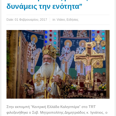
δυνάμεις την ενότητα”
Date:
01 Φεβρουαρίου, 2017
in:
Video
,
Ειδήσεις
Στην εκπομπή “Κεντρική Ελλάδα Καλησπέρα” στο TRT
φιλοξενήθηκε ο Σεβ. Μητροπολίτης Δημητριάδος κ. Ιγνάτιος, ο