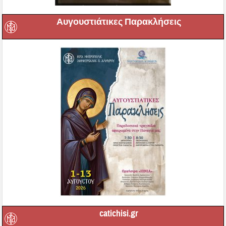
Αυγουστιάτικες Παρακλήσεις
catichisi.gr