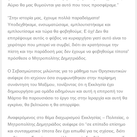
Αύριο θα μας θυμούνται για αυτό που τους προσφέραμε.”
“Στην ιστορία μας, έχουμε πολλά παραδείγματα!
Υποδεχθήκαμε, ενσωματώσαμε, εμπλουτιστήκαμε και
εμπλουτίσαμε και τώρα θα φοβηθούμε; Ε όχι! Δεν θα
επιτρέψουμε αυτός ο φόβος να κυριαρχήσει γιατί αυτό είναι το
χειρότερο που μπορεί να συμβεί, διότι αν κρατήσουμε την
πίστη και την παράδοσή μας δεν έχουμε να φοβηθούμε τίποτα”
πρόσθεσε ο Μητροπολίτης Δημητριάδος.
Ο Σεβασμιώτατος μιλώντας για το μάθημα των Θρησκευτικών
ανέφερε ότι ισχύουν όσα συμφωνήθηκαν στην περίφημη
συνάντηση του Μαξίμου, τονίζοντας ότι η Εκκλησία έχει
δημιουργήσει μια ομάδα ειδημόνων και αυτή η επιτροπή τον
Μάρτιο θα παρουσιάσει το έργο της στην Ιεραρχία και αυτή θα
εγκρίνει, θα βελτιώσει η θα απορρίψει.
Αναφερόμενος στο θέμα διαχωρισμού Εκκλησίας – Πολιτείας, ο
Μητροπολίτης Δημητριάδος ανέφερε ότι “σε επίπεδο επίσημο
και συνταγματικό τίποτα δεν έχει ειπωθεί για τις σχέσεις, διότι