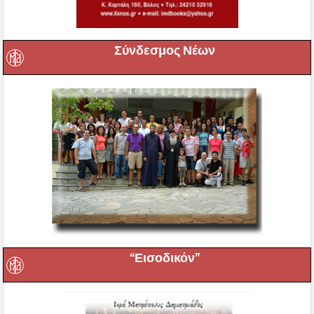
Σύνδεσμος Νέων
“Εισοδικόν”