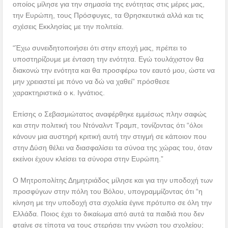
οποίος μίλησε για την σημασία της ενότητας στις μέρες μας,
την Ευρώπη, τους Πρόσφυγες, τα Θρησκευτικά αλλά και τις
σχέσεις Εκκλησίας με την πολιτεία.
“Έχω συνειδητοποιήσει ότι στην εποχή μας, πρέπει το
υποστηρίζουμε με ένταση την ενότητα. Εγώ τουλάχιστον θα
διακονώ την ενότητα και θα προσφέρω τον εαυτό μου, ώστε να
μην χρειαστεί με πόνο να δώ να χαθεί” πρόσθεσε
χαρακτηριστικά ο κ. Ιγνάτιος.
Επίσης ο Σεβασμιώτατος αναφέρθηκε εμμέσως πλην σαφώς
και στην πολιτική του Ντόναλντ Τραμπ, τονίζοντας ότι “όλοι
κάνουν μια αυστηρή κριτική αυτή την στιγμή σε κάποιον που
στην Δύση θέλει να διασφαλίσει τα σύνοα της χώρας του, όταν
εκείνοι έχουν κλείσει τα σύνορα στην Ευρώπη.”
Ο Μητροπολίτης Δημητριάδος μίλησε και για την υποδοχή των
προσφύγων στην πόλη του Βόλου, υπογραμμίζοντας ότι “η
κίνηση με την υποδοχή στα σχολεία έγινε πρότυπο σε όλη την
Ελλάδα. Ποιος έχει το δικαίωμα από αυτά τα παιδιά που δεν
φταίνε σε τίποτα να τους στερήσει την γνώση του σχολείου;