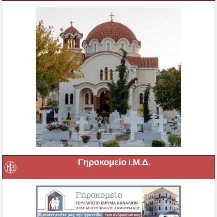
Γηροκομείο Ι.Μ.Δ.