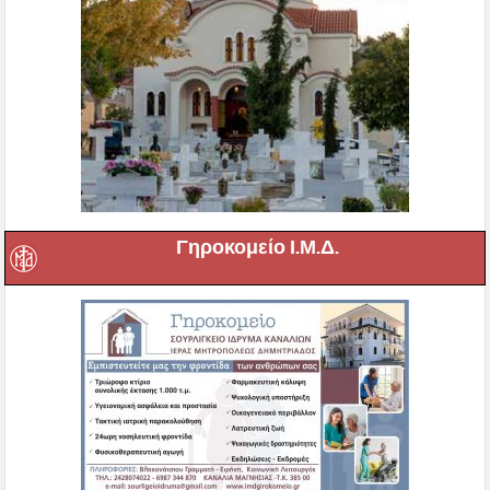
Γηροκομείο Ι.Μ.Δ.