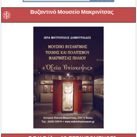
Βυζαντινό Μουσείο Μακρινίτσας