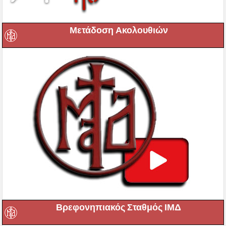
Μετάδοση Ακολουθιών
Βρεφονηπιακός Σταθμός ΙΜΔ