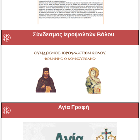
Σύνδεσμος Ιεροψαλτών Βόλου
Αγία Γραφή