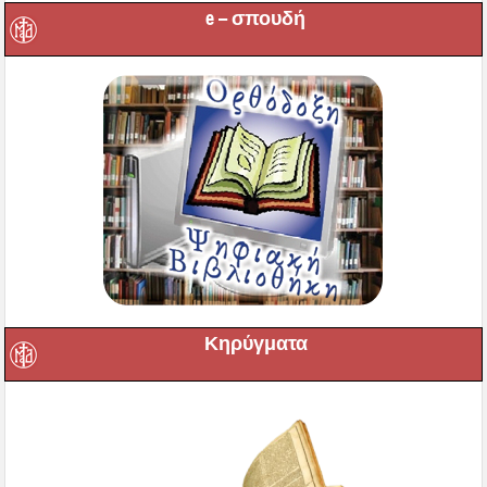
e – σπουδή
Κηρύγματα