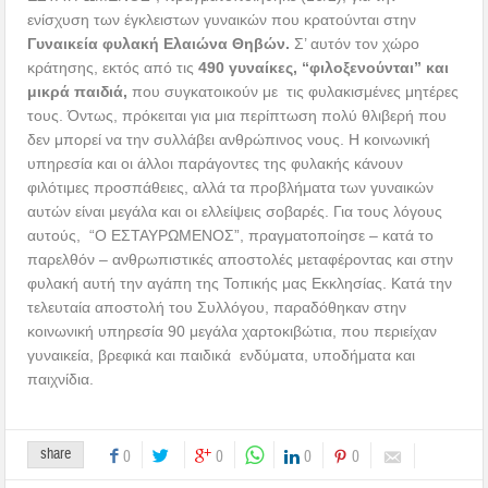
ενίσχυση των έγκλειστων γυναικών που κρατούνται στην
Γυναικεία φυλακή Ελαιώνα Θηβών.
Σ’ αυτόν τον χώρο
κράτησης, εκτός από τις
490 γυναίκες, “φιλοξενούνται” και
μικρά παιδιά,
που συγκατοικούν με τις φυλακισμένες μητέρες
τους. Όντως, πρόκειται για μια περίπτωση πολύ θλιβερή που
δεν μπορεί να την συλλάβει ανθρώπινος νους. Η κοινωνική
υπηρεσία και οι άλλοι παράγοντες της φυλακής κάνουν
φιλότιμες προσπάθειες, αλλά τα προβλήματα των γυναικών
αυτών είναι μεγάλα και οι ελλείψεις σοβαρές. Για τους λόγους
αυτούς, “Ο ΕΣΤΑΥΡΩΜΕΝΟΣ”, πραγματοποίησε – κατά το
παρελθόν – ανθρωπιστικές αποστολές μεταφέροντας και στην
φυλακή αυτή την αγάπη της Τοπικής μας Εκκλησίας. Κατά την
τελευταία αποστολή του Συλλόγου, παραδόθηκαν στην
κοινωνική υπηρεσία 90 μεγάλα χαρτοκιβώτια,
που περιείχαν
γυναικεία, βρεφικά και παιδικά ενδύματα, υποδήματα και
παιχνίδια.
share
0
0
0
0