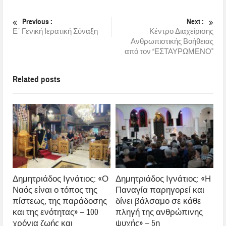
Previous :
Next :
Ε΄ Γενική Ιερατική Σύναξη
Κέντρο Διαχείρισης
Ανθρωπιστικής Βοήθειας
από τον “ΕΣΤΑΥΡΩΜΕΝΟ”
Related posts
Δημητριάδος Ιγνάτιος: «Ο
Δημητριάδος Ιγνάτιος: «Η
Ναός είναι ο τόπος της
Παναγία παρηγορεί και
πίστεως, της παράδοσης
δίνει βάλσαμο σε κάθε
και της ενότητας» – 100
πληγή της ανθρώπινης
χρόνια ζωής και
ψυχής» – 5η