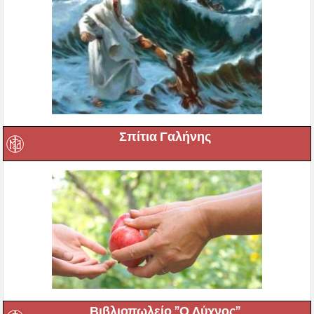
Σπίτια Γαλήνης
Βιβλιοπωλείο ”Ο Λύχνος”