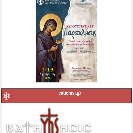
catichisi.gr