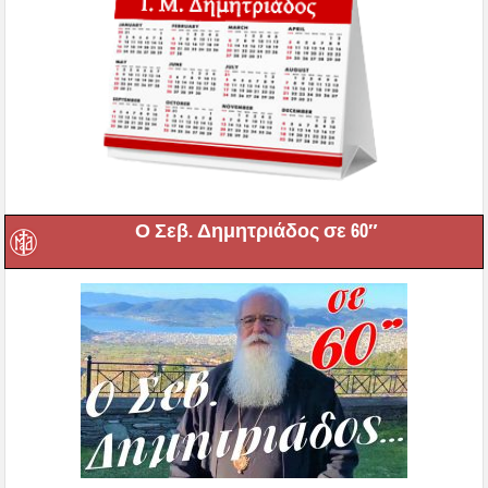
Ο Σεβ. Δημητριάδος σε 60″