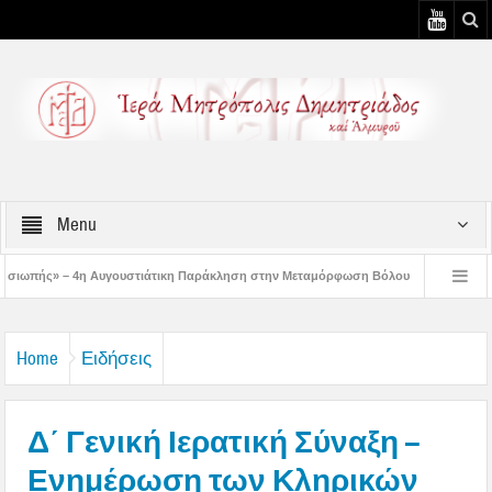
Menu
τιάτικη Παράκληση στην Μεταμόρφωση Βόλου
Επίσκεψη του Δ/ντού της Β/θμι
η Αυγουστιάτικη Παράκληση στον Άγιο Γεώργιο Νηλείας
Δημητριάδος Ιγνάτιο
Home
Ειδήσεις
Δ΄ Γενική Ιερατική Σύναξη –
Ενημέρωση των Κληρικών