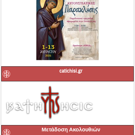
catichisi.gr
Μετάδοση Ακολουθιών