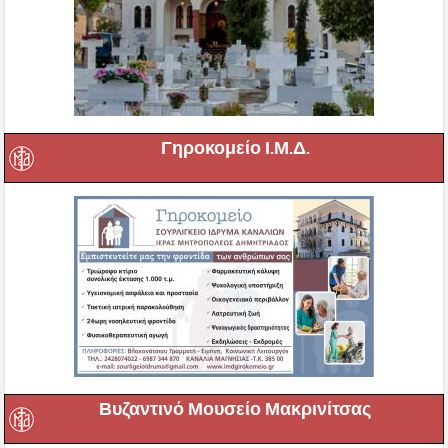
Γηροκομείο Ι.Μ.Δ.
Βυζαντινό Μουσείο Μακρινίτσας