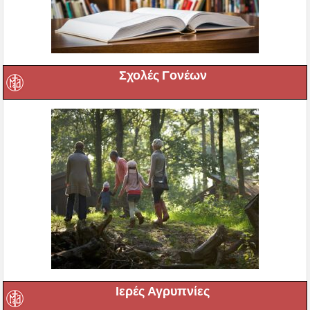
Σχολές Γονέων
Ιερές Αγρυπνίες