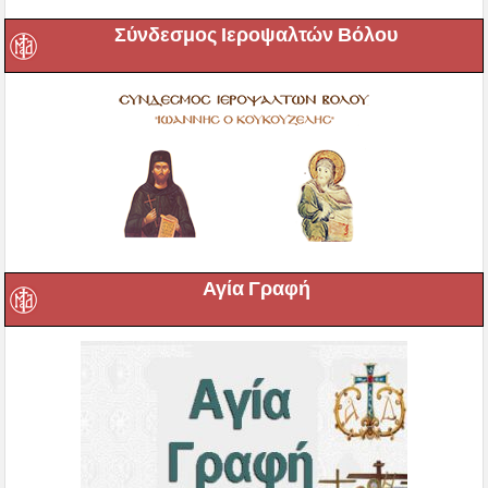
Σύνδεσμος Ιεροψαλτών Βόλου
Αγία Γραφή