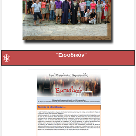
“Εισοδικόν”