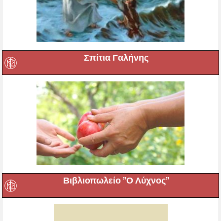
Σπίτια Γαλήνης
Βιβλιοπωλείο ”Ο Λύχνος”