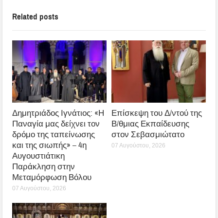
Related posts
Δημητριάδος Ιγνάτιος: «Η
Επίσκεψη του Δ/ντού της
Παναγία μας δείχνει τον
Β/θμιας Εκπαίδευσης
δρόμο της ταπείνωσης
στον Σεβασμιώτατο
και της σιωπής» – 4η
07 Αυγούστου, 2026
Αυγουστιάτικη
Παράκληση στην
Μεταμόρφωση Βόλου
07 Αυγούστου, 2026