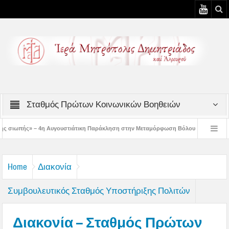
Σταθμός Πρώτων Κοινωνικών Βοηθειών
ουστιάτικη Παράκληση στην Μεταμόρφωση Βόλου
Επίσκεψη του Δ/ντού της Β/θ
 3η Αυγουστιάτικη Παράκληση στον Άγιο Γεώργιο Νηλείας
Δημητριάδος Ιγνάτ
Home
Διακονία
Συμβουλευτικός Σταθμός Υποστήριξης Πολιτών
Διακονία – Σταθμός Πρώτων