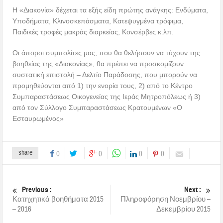
Η «Διακονία» δέχεται τα εξής είδη πρώτης ανάγκης: Ενδύματα,
Υποδήματα, Κλινοσκεπάσματα, Κατεψυγμένα τρόφιμα,
Παιδικές τροφές μακράς διαρκείας, Κονσέρβες κ.λπ.
Οι άποροι συμπολίτες μας, που θα θελήσουν να τύχουν της
βοηθείας της «Διακονίας», θα πρέπει να προσκομίζουν
συστατική επιστολή – Δελτίο Παράδοσης, που μπορούν να
προμηθεύονται από 1) την ενορία τους, 2) από το Κέντρο
Συμπαραστάσεως Οικογενείας της Ιεράς Μητροπόλεως ή 3)
από τον Σύλλογο Συμπαραστάσεως Κρατουμένων «Ο
Εσταυρωμένος»
share
0
0
0
0
Previous :
Next :
Κατηχητικά βοηθήματα 2015
Πληροφόρηση Νοεμβρίου –
– 2016
Δεκεμβρίου 2015