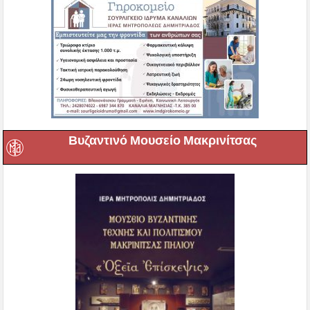
Βυζαντινό Μουσείο Μακρινίτσας