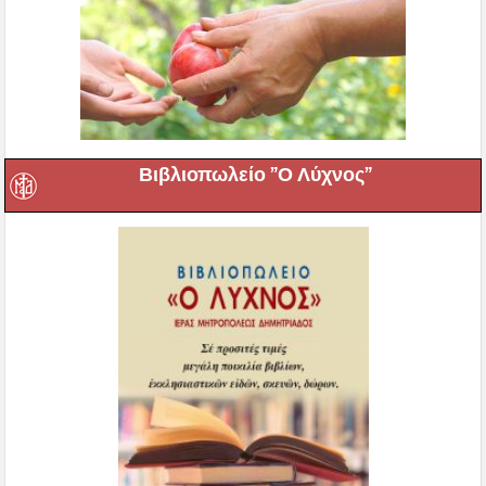
Βιβλιοπωλείο ”Ο Λύχνος”