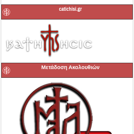
catichisi.gr
Μετάδοση Ακολουθιών