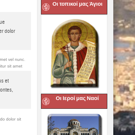
Οι τοπικοί μας Άγιοι
que
er dolor
amet vel nunc.
tur sit amet
us et
montes,
Οι Ιεροί μας Ναοί
o dolor sit