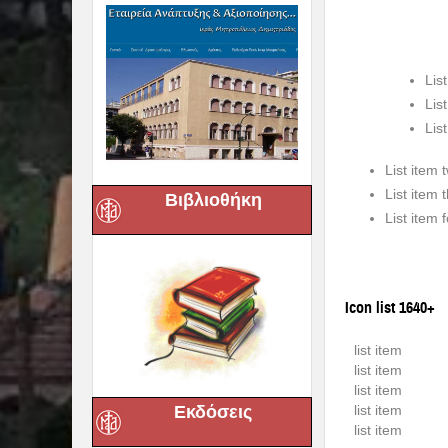
Lis
Lis
Lis
List item 
List item 
Βιβλιοθήκη
List item 
Icon list 1640+
list item
list item
list item
Εκδόσεις
list item
list item