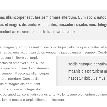
s ullamcorper est vitae sem ornare interdum. Cum sociis nato
us et magnis dis parturient montes, nascetur ridiculus mus. Integ
ncidunt ac euismod ac, sollicitudin varius ante.
et magna quam. Praesent in libero vel turpis pellentesque egestas sit 
ui neque, quis accumsan dolor. Aenean aliquet dignissim semper.
Curabi
esent in libero vel turpis
estas sit amet vel nunc. Nunc
sociis natoque penatib
que, quis accumsan dolor. Aenean
magnis dis parturient 
im semper. Maecenas ullamcorper
nascetur ridiculus mus.
rnare interdum. Cum sociis
us et magnis dis parturient
 ridiculus mus. Integer dolor
ac euismod ac, sollicitudin varius ante. Pellentesque elementum commod
llam id massa a turpis bibendum tincidunt.