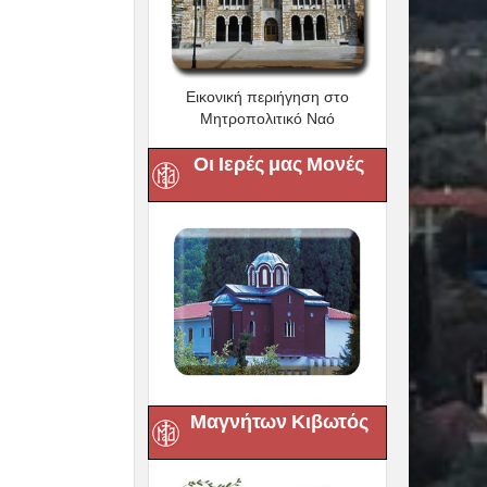
Εικονική περιήγηση στο
Μητροπολιτικό Ναό
Οι Ιερές μας Μονές
Μαγνήτων Κιβωτός