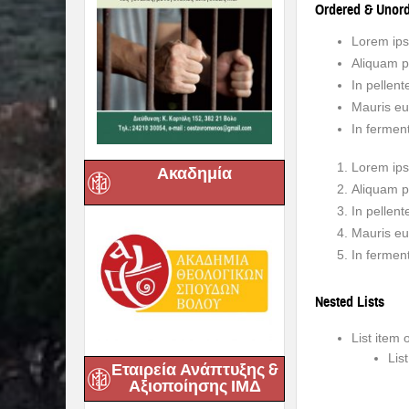
Ordered & Unord
Lorem ipsu
Aliquam p
In pellen
Mauris eu 
In ferment
Lorem ipsu
Ακαδημία
Aliquam p
In pellen
Mauris eu 
In ferment
Nested Lists
List item 
Lis
Εταιρεία Ανάπτυξης &
Αξιοποίησης ΙΜΔ