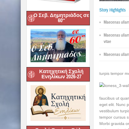
Story Highlights
Ο Σεβ. Δημητριάδος σε
60″
Maecenas ullam
Maecenas ullam
vitae
Maecenas ullam
Κατηχητική Σχολή
turpis tempor mo
Ενηλίκων 2026-27
faucibus ut qua
eget elit. Nunc 
vestibulum turpi
tempor cursus s
Morbi gravida or