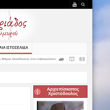
ΙΆ ΙΣΤΟΣΕΛΊΔΑ
ης στον Σεβασμιώτατο
Δημητριάδος Ιγνάτιος: «Ο Χριστός μάς έδειξε το μέλ
Αρχιεπίσκοπος
Χριστόδουλος