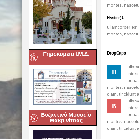
montes, nascetu
Heading 4
ullamcorper est
montes, nascetu
DropCaps
Γηροκομείο Ι.Μ.Δ.
ullam
D
inter
penat
montes, nascetur
diam, tincidunt 
ullam
B
inter
Βυζαντινό Μουσείο
penat
Μακρινίτσας
montes, nascetur
diam, tincidunt 