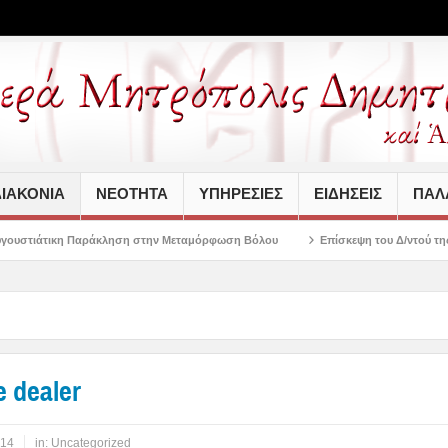
ΙΑΚΟΝΙΑ
ΝΕΟΤΗΤΑ
ΥΠΗΡΕΣΙΕΣ
ΕΙΔΗΣΕΙΣ
ΠΑΛΑ
κληση στην Μεταμόρφωση Βόλου
Επίσκεψη του Δ/ντού της Β/θμιας Εκπαίδευσ
e dealer
014
in:
Uncategorized