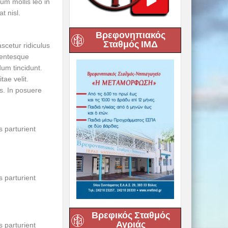
um mollis leo in
t nisl.
Βρεφονηπιακός
Σταθμός ΙΜΔ
ascetur ridiculus
llentesque
um tincidunt.
ae velit.
s. In posuere
 parturient
 parturient
Βρεφικός Σταθμός
Αγριάς
 parturient