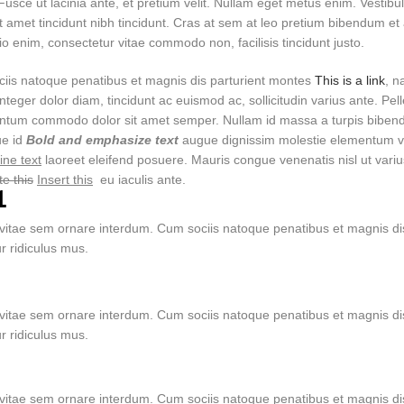
Fusce ut lacinia ante, et pretium velit. Nullam eget metus enim. Vestibul
sit amet tincidunt nibh tincidunt. Cras at sem at leo pretium bibendum et a
o enim, consectetur vitae commodo non, facilisis tincidunt justo.
iis natoque penatibus et magnis dis parturient montes
This is a link
, n
nteger dolor diam, tincidunt ac euismod ac, sollicitudin varius ante. Pe
ntum commodo dolor sit amet semper. Nullam id massa a turpis bibend
e id
Bold and emphasize text
augue dignissim molestie elementum vit
ine text
laoreet eleifend posuere. Mauris congue venenatis nisl ut variu
te this
Insert this
eu iaculis ante.
1
 vitae sem ornare interdum. Cum sociis natoque penatibus et magnis dis
r ridiculus mus.
 vitae sem ornare interdum. Cum sociis natoque penatibus et magnis dis
r ridiculus mus.
 vitae sem ornare interdum. Cum sociis natoque penatibus et magnis dis