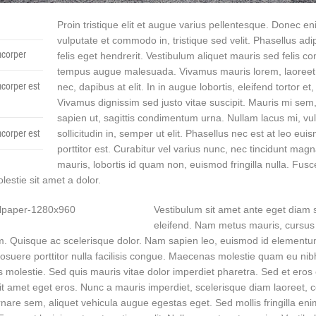
Proin tristique elit et augue varius pellentesque. Donec e
vulputate et commodo in, tristique sed velit. Phasellus adi
corper
felis eget hendrerit. Vestibulum aliquet mauris sed felis con
tempus augue malesuada. Vivamus mauris lorem, laoreet 
corper est
nec, dapibus at elit. In in augue lobortis, eleifend tortor et,
Vivamus dignissim sed justo vitae suscipit. Mauris mi se
sapien ut, sagittis condimentum urna. Nullam lacus mi, vu
corper est
sollicitudin in, semper ut elit. Phasellus nec est at leo eui
porttitor est. Curabitur vel varius nunc, nec tincidunt mag
mauris, lobortis id quam non, euismod fringilla nulla. Fusce
lestie sit amet a dolor.
Vestibulum sit amet ante eget diam 
eleifend. Nam metus mauris, cursus 
m. Quisque ac scelerisque dolor. Nam sapien leo, euismod id elementu
posuere porttitor nulla facilisis congue. Maecenas molestie quam eu nibh 
s molestie. Sed quis mauris vitae dolor imperdiet pharetra. Sed et eros
it amet eget eros. Nunc a mauris imperdiet, scelerisque diam laoreet, 
nare sem, aliquet vehicula augue egestas eget. Sed mollis fringilla e