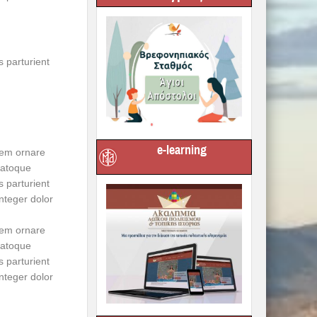
 parturient
e-learning
sem ornare
natoque
s parturient
nteger dolor
sem ornare
natoque
s parturient
nteger dolor