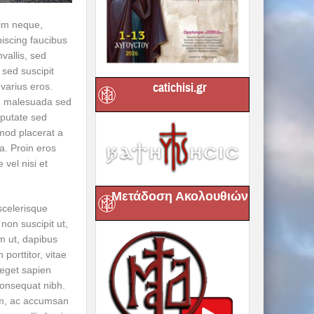
nim neque,
piscing faucibus
vallis, sed
sed suscipit
catichisi.gr
 varius eros.
m, malesuada sed
lputate sed
smod placerat a
na. Proin eros
 vel nisi et
Μετάδοση Ακολουθιών
scel
erisque
non suscipit ut,
m ut, dapibus
porttitor, vitae
 eget sapien
consequat nibh.
nim, ac accumsan