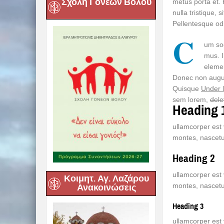
Σχολή Γονέων Βόλου
metus porta et. 
nulla tristique, 
Pellentesque odi
C
um soc
mus. I
eleme
Donec non augu
Quisque
Under l
sem lorem,
dele
Heading 
ullamcorper est
montes, nascetu
Heading 2
ullamcorper est
Κοιμητ. Αγ. Λαζάρου
montes, nascetu
Ανακοινώσεις
Heading 3
ullamcorper est