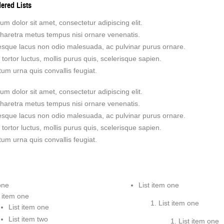
ered Lists
m dolor sit amet, consectetur adipiscing elit.
haretra metus tempus nisi ornare venenatis.
tesque lacus non odio malesuada, ac pulvinar purus ornare.
tortor luctus, mollis purus quis, scelerisque sapien.
um urna quis convallis feugiat.
m dolor sit amet, consectetur adipiscing elit.
haretra metus tempus nisi ornare venenatis.
tesque lacus non odio malesuada, ac pulvinar purus ornare.
tortor luctus, mollis purus quis, scelerisque sapien.
um urna quis convallis feugiat.
one
List item one
t item one
List item one
List item one
List item two
List item one