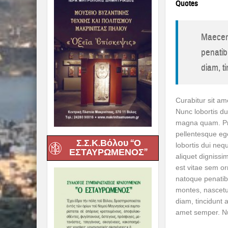
Quotes
Maecena
penatib
diam, ti
Curabitur sit am
Nunc lobortis d
magna quam. Pra
pellentesque eg
Σ.Σ.Κ.Βόλου “Ο
lobortis dui ne
ΕΣΤΑΥΡΩΜΕΝΟΣ”
aliquet digniss
est vitae sem o
natoque penatib
montes, nascetur
diam, tincidunt 
amet semper. Nu