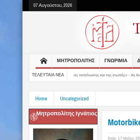
07 Αυγούστου, 2026
ΜΗΤΡΟΠΟΛΙΤΗΣ
ΓΝΩΡΙΜΙΑ
Δ
ΤΕΛΕΥΤΑΙΑ ΝΕΑ
 μας δείχνει τον δρόμο της ταπείνωσης και της σιωπής» – 4η Αυγουστιάτικη Παρά
Home
Uncategorized
Μητροπολίτης Ιγνάτιος
Motorbik
Date:
17 Μαΐου, 2