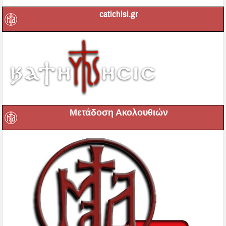
catichisi.gr
Μετάδοση Ακολουθιών