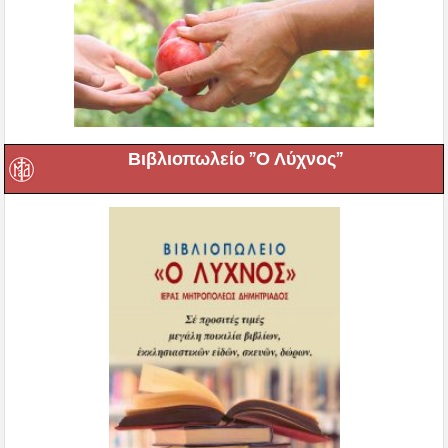
Βιβλιοπωλείο ”Ο Λύχνος”