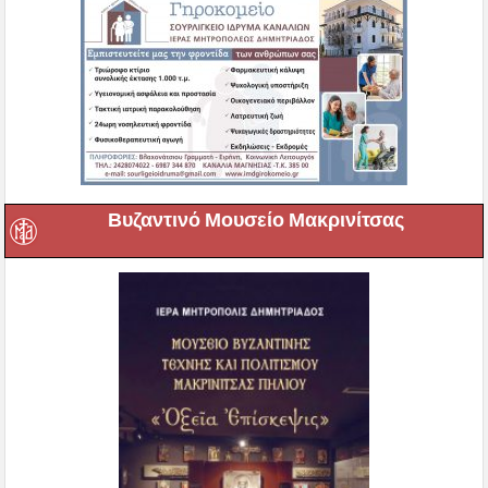
Βυζαντινό Μουσείο Μακρινίτσας