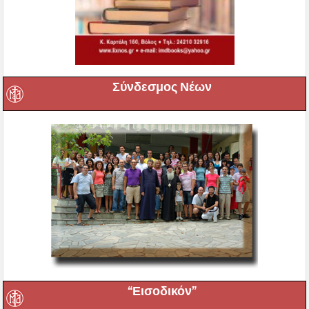
Σύνδεσμος Νέων
“Εισοδικόν”