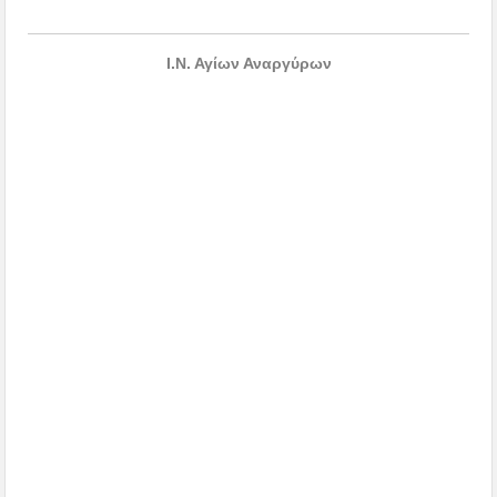
Ι.Ν. Αγίων Αναργύρων