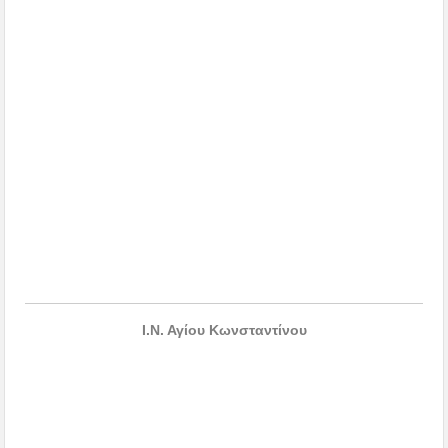
Ι.Ν. Αγίου Κωνσταντίνου