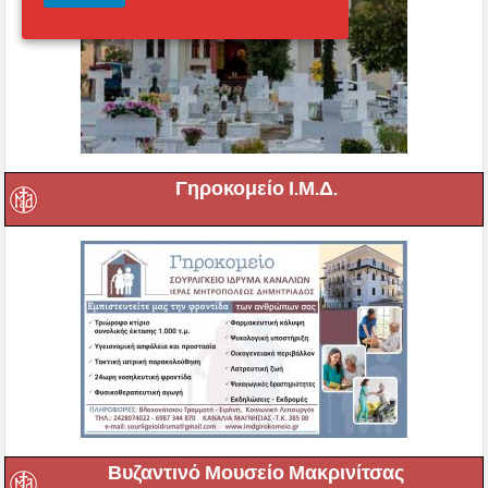
Γηροκομείο Ι.Μ.Δ.
Βυζαντινό Μουσείο Μακρινίτσας