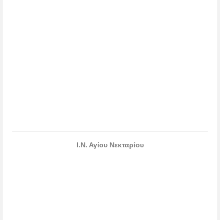
Ι.Ν. Αγίου Νεκταρίου