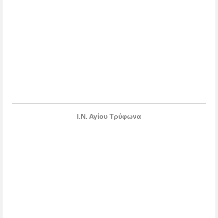
Ι.Ν. Αγίου Τρύφωνα