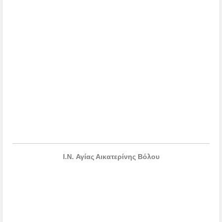
I.N. Αγίας Αικατερίνης Βόλου