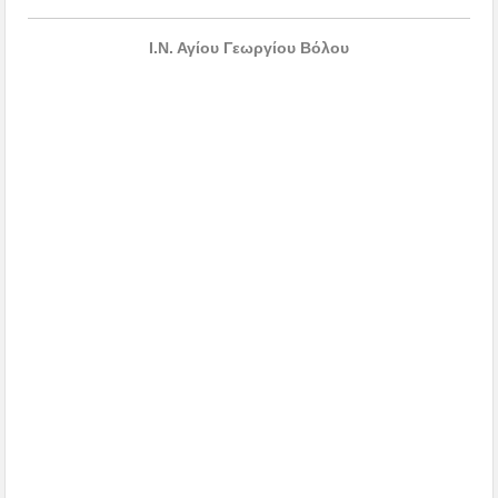
Ι.Ν. Αγίου Γεωργίου Βόλου