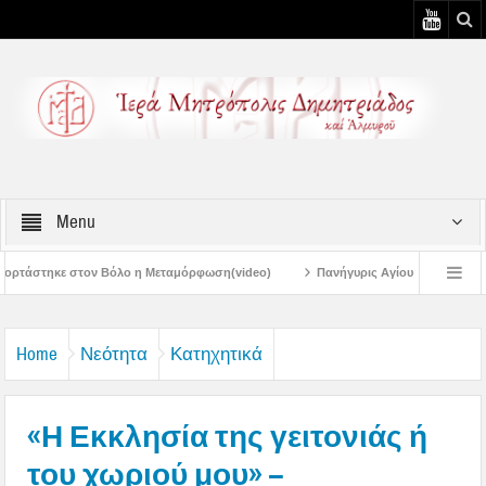
Menu
ον Βόλο η Μεταμόρφωση(video)
Πανήγυρις Αγίου Καλλινίκου Μητροπολίτου Ε
ύστου
Πανηγύρεις Μεταμορφώσεως – 4η Αυγουστιάτικη Παράκληση στην Μ
Home
Νεότητα
Κατηχητικά
«Η Εκκλησία της γειτονιάς ή
του χωριού μου» –