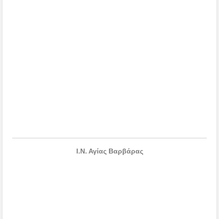
Ι.Ν. Αγίας Βαρβάρας