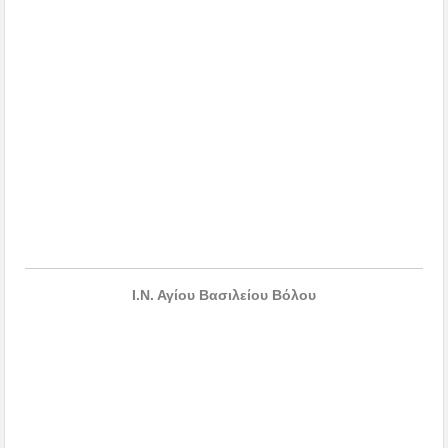
Ι.Ν. Αγίου Βασιλείου Βόλου