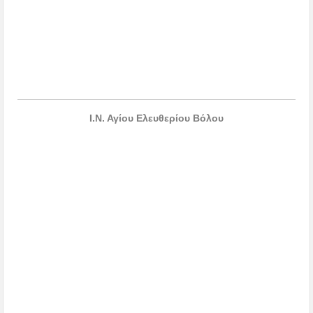
Ι.Ν. Αγίου Ελευθερίου Βόλου