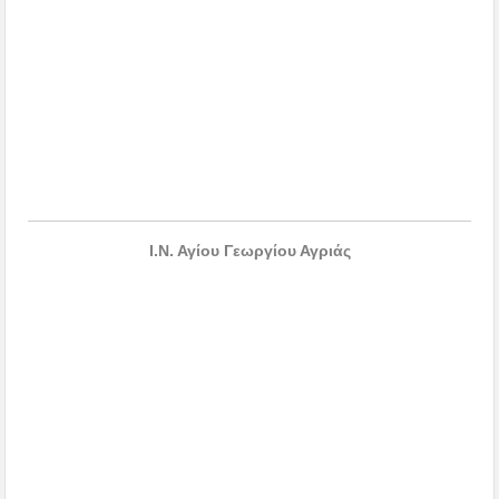
Ι.Ν. Αγίου Γεωργίου Αγριάς