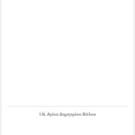
Ι.Ν. Αγίου Δημητρίου Βόλου