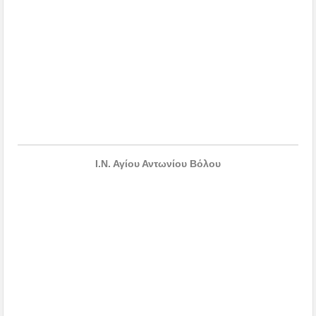
Ι.Ν. Αγίου Αντωνίου Βόλου