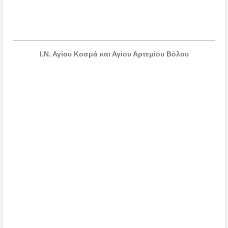
Ι.Ν. Αγίου Κοσμά και Αγίου Αρτεμίου Βόλου