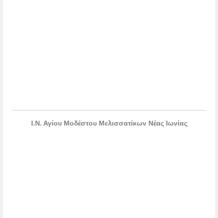
Ι.Ν. Αγίου Μοδέστου Μελισσατίκων Νέας Ιωνίας